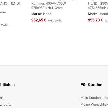
 NANO, HENDI,
Kammer, 400V/4700W,
HENDI, 230V
975x930x(H)413mm
475x375x(H
30mm
Marke:
Hendi
Marke:
Hend
952,65
952,65
€
€
955,70
955,70
€
€
exkl. MwSt.
exkl. MwSt.
ex
ex
. MwSt.
. MwSt.
htliches
Für Kunden
akt
Mein Kundenkont
andarten
Meine Wunschlist