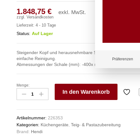
1.848,75
€
exkl. MwSt.
zzgl.
Versandkosten
Lieferzeit:
4 - 10 Tage
Status:
Auf Lager
Steigender Kopf und herausnehmbare Schüssel – einfacher 
einfache Reinigung.
Präferenzen
Abmessungen der Schale (mm): -400x (H)260.
Menge:
Spiralmischer
In den Warenkorb
mit
steigendem
V
Kopf
e
und
n
Artikelnummer:
226353
herausnehmbarer
Kategorien:
Küchengeräte
,
Teig- & Pastazubereitung
Schüssel.,
Brand:
Hendi
HENDI,