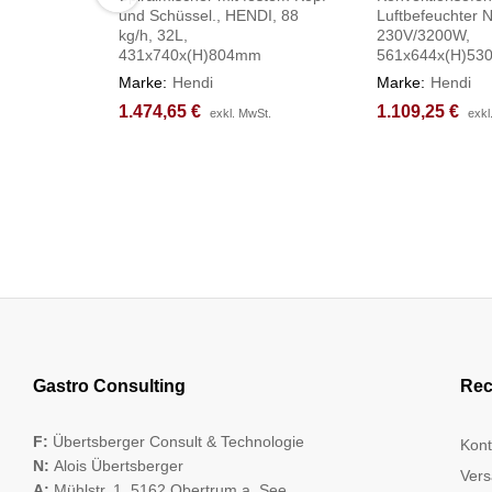
und Schüssel., HENDI, 88
Luftbefeuchter
kg/h, 32L,
230V/3200W,
431x740x(H)804mm
561x644x(H)5
Marke:
Hendi
Marke:
Hendi
1.474,65
1.474,65
€
€
1.109,25
1.109,25
€
€
exkl. MwSt.
exkl. MwSt.
exkl
exkl
Gastro Consulting
Rec
F:
Übertsberger Consult & Technologie
Kont
N:
Alois Übertsberger
Vers
A:
Mühlstr. 1, 5162 Obertrum a. See