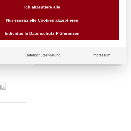
Ich akzeptiere alle
Versand AT & DE weitere auf
Anfragen
Nur essenzielle Cookies akzeptieren
Wir sind seit über 40 Jahren
für Sie da
Individuelle Datenschutz-Präferenzen
Bezahlen Sie mit
Vorrauskasse Paypal,
Kreditkarte, Direkt
Zugang und
Banküberweisung, Sofort,
EPS oder GiroPay
Datenschutzerklärung
Impressum
ergl
iche