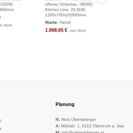
/250W,
offener Unterbau, HENDI,
HENDI, 2
)684mm
Kitchen Line, 28,5kW,
400V/18
1200x700x(H)900mm
1365x96
i
Marke:
Hendi
Marke:
H
kl. MwSt.
kl. MwSt.
1.996,65
1.996,65
€
€
2.605,6
2.605,6
exkl. MwSt.
exkl. MwSt.
Planung
N:
Alois Übertsberger
o
A:
Mühlstr. 1, 5162 Obertrum a. See
e
M:
info@uebertsberger.at