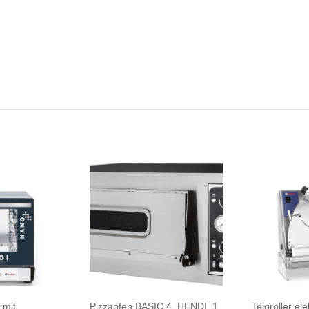
 mit
Pizzaofen BASIC 4, HENDI, 1
Teigroller ele