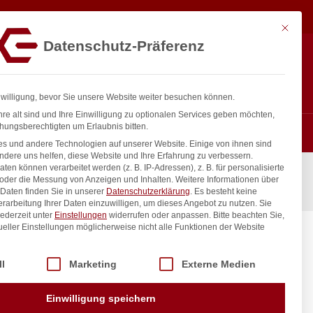
1.848,75
€
In den Warenkorb
exkl. MwSt.
Mit diese
Datenschutz-Präferenz
ntakt
Anmelden
nfo@gastro-consulting.at
Registrieren
0
nwilligung, bevor Sie unsere Website weiter besuchen können.
re alt sind und Ihre Einwilligung zu optionalen Services geben möchten,
hungsberechtigten um Erlaubnis bitten.
s und andere Technologien auf unserer Website. Einige von ihnen sind
ndere uns helfen, diese Website und Ihre Erfahrung zu verbessern.
n können verarbeitet werden (z. B. IP-Adressen), z. B. für personalisierte
 oder die Messung von Anzeigen und Inhalten.
Weitere Informationen über
Daten finden Sie in unserer
Datenschutzerklärung
.
Es besteht keine
Verarbeitung Ihrer Daten einzuwilligen, um dieses Angebot zu nutzen.
Sie
ederzeit unter
Einstellungen
widerrufen oder anpassen.
Bitte beachten Sie,
ueller Einstellungen möglicherweise nicht alle Funktionen der Website
f und
88 kg/h,
 der Service-Gruppen, für die eine Einwilligung erteilt werden kann. Di
ll
Marketing
Externe Medien
inkl. / exkl. MwSt.
Einwilligung speichern