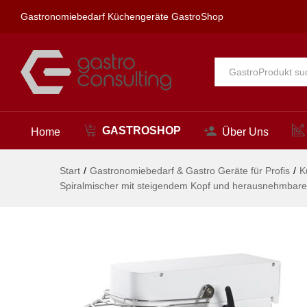
kg/h, 32L, 431x740x(H)804mm
Gastronomiebedarf Küchengeräte GastroShop
Beschreibung
Alle
GASTROSHOP
Home
Über Uns
Start
/
Gastronomiebedarf & Gastro Geräte für Profis
/
K
Spiralmischer mit steigendem Kopf und herausnehmbare