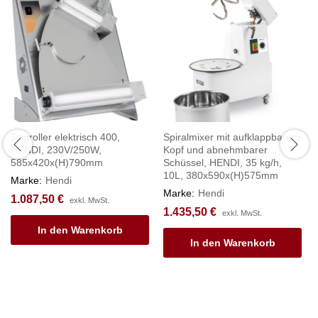
Teigroller elektrisch 400,
Spiralmixer mit aufklappbarem
HENDI, 230V/250W,
Kopf und abnehmbarer
585x420x(H)790mm
Schüssel, HENDI, 35 kg/h,
10L, 380x590x(H)575mm
Marke:
Hendi
Marke:
Hendi
1.087,50
€
exkl. MwSt.
1.435,50
€
exkl. MwSt.
In den Warenkorb
In den Warenkorb