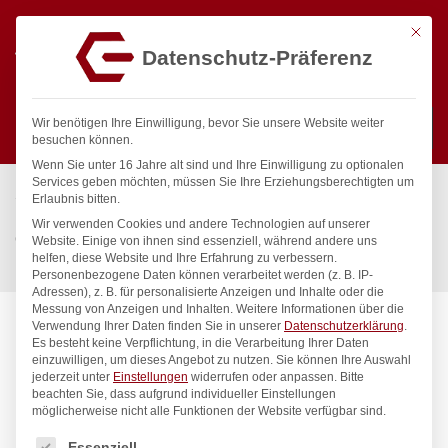
Mit die
Datenschutz-Präferenz
0
Wir benötigen Ihre Einwilligung, bevor Sie unsere Website weiter
besuchen können.
Wenn Sie unter 16 Jahre alt sind und Ihre Einwilligung zu optionalen
Suchen
Services geben möchten, müssen Sie Ihre Erziehungsberechtigten um
Start
/
Gastronomiebedarf & Gastro Geräte für Profis
/
Erlaubnis bitten.
Küchengeräte
/
Öfen & Induktionskocher
/
Wir verwenden Cookies und andere Technologien auf unserer
Gasherd Kitchen Line 6-flammig mit Ofen GN 1/1, HENDI, Kitchen
Website. Einige von ihnen sind essenziell, während andere uns
helfen, diese Website und Ihre Erfahrung zu verbessern.
Line, 230V/3000W, 28,5kW, 1200x722x(H)900mm
Personenbezogene Daten können verarbeitet werden (z. B. IP-
Adressen), z. B. für personalisierte Anzeigen und Inhalte oder die
Messung von Anzeigen und Inhalten.
Weitere Informationen über die
Verwendung Ihrer Daten finden Sie in unserer
Datenschutzerklärung
.
Es besteht keine Verpflichtung, in die Verarbeitung Ihrer Daten
einzuwilligen, um dieses Angebot zu nutzen.
Sie können Ihre Auswahl
jederzeit unter
Einstellungen
widerrufen oder anpassen.
Bitte
beachten Sie, dass aufgrund individueller Einstellungen
möglicherweise nicht alle Funktionen der Website verfügbar sind.
Es folgt eine Liste der Service-Gruppen, für die eine Einwilligung
Essenziell