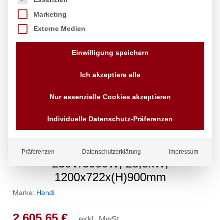
Marketing
Externe Medien
Einwilligung speichern
Ich akzeptiere alle
Nur essenzielle Cookies akzeptieren
Individuelle Datenschutz-Präferenzen
Gasherd Kitchen Line 6-flammig mit
Ofen GN 1/1, HENDI, Kitchen Line,
Präferenzen
Datenschutzerklärung
Impressum
230V/3000W, 28,5kW,
1200x722x(H)900mm
Marke:
Hendi
2.605,65
€
exkl. MwSt.