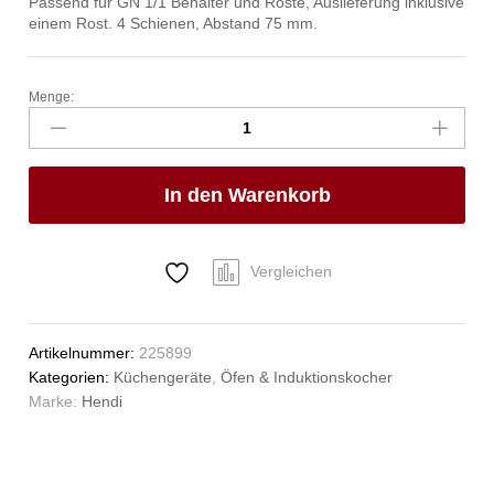
Passend für GN 1/1 Behälter und Roste, Auslieferung inklusive
einem Rost. 4 Schienen, Abstand 75 mm.
Menge:
Gasherd
Kitchen
Line
6-
In den Warenkorb
flammig
mit
Ofen
GN
Vergleichen
1/1,
HENDI,
Kitchen
Artikelnummer:
225899
Line,
Kategorien:
Küchengeräte
,
Öfen & Induktionskocher
230V/3000W,
Marke:
Hendi
28,5kW,
1200x722x(H)900mm
Anzahl