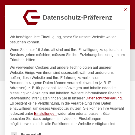
Mit die
Datenschutz-Präferenz
0
Wir benötigen Ihre Einwilligung, bevor Sie unsere Website weiter
besuchen können.
Wenn Sie unter 16 Jahre alt sind und Ihre Einwilligung zu optionalen
Suchen
Services geben möchten, müssen Sie Ihre Erziehungsberechtigten um
Start
/
Gastronomiebedarf & Gastro Geräte für Profis
/
Erlaubnis bitten.
Küchengeräte
/
Slow Cooking
/
Wir verwenden Cookies und andere Technologien auf unserer
Niedertemperaturofen, HENDI, 230V/1200W, 495x690x(H)413mm
Website. Einige von ihnen sind essenziell, während andere uns
helfen, diese Website und Ihre Erfahrung zu verbessern.
Personenbezogene Daten können verarbeitet werden (z. B. IP-
Adressen), z. B. für personalisierte Anzeigen und Inhalte oder die
Messung von Anzeigen und Inhalten.
Weitere Informationen über die
Verwendung Ihrer Daten finden Sie in unserer
Datenschutzerklärung
.
Es besteht keine Verpflichtung, in die Verarbeitung Ihrer Daten
einzuwilligen, um dieses Angebot zu nutzen.
Sie können Ihre Auswahl
jederzeit unter
Einstellungen
widerrufen oder anpassen.
Bitte
beachten Sie, dass aufgrund individueller Einstellungen
möglicherweise nicht alle Funktionen der Website verfügbar sind.
Es folgt eine Liste der Service-Gruppen, für die eine Einwilligung
Essenziell