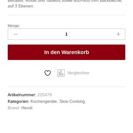
Behälter, Roste und Tabletts sowie 600×400 mm Backbleche,
auf 3 Ebenen.
Menge:
Niedertemperaturofen,
HENDI,
230V/1200W,
495x690x(H)413mm
In den Warenkorb
Anzahl
Vergleichen
Artikelnummer:
225479
Kategorien:
Küchengeräte
,
Slow Cooking
Brand:
Hendi