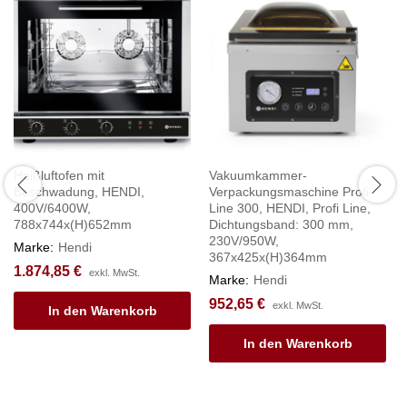
Heißluftofen mit
Vakuumkammer-
Beschwadung, HENDI,
Verpackungsmaschine Profi
400V/6400W,
Line 300, HENDI, Profi Line,
788x744x(H)652mm
Dichtungsband: 300 mm,
230V/950W,
Marke:
Hendi
367x425x(H)364mm
1.874,85
€
exkl. MwSt.
Marke:
Hendi
952,65
€
exkl. MwSt.
In den Warenkorb
In den Warenkorb