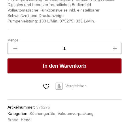
Digitales und benutzerfreundliches Bedienfeld.
Vollautomatische Funktionsweise inkl. einstellbarer
Schweißzeit und Druckanzeige.
Pumpenleistung: 133 L/Min, 975275: 333 L/Min.
Menge:
Vakuumkammer-
Verpackungsmaschine
Profi
Line,
In den Warenkorb
HENDI,
Profi
Line,
Dichtungsband:
Vergleichen
350
mm,
230V/750W,
Artikelnummer:
975275
450x555x(H)480mm
Kategorien:
Küchengeräte
,
Vakuumverpackung
Anzahl
Brand:
Hendi