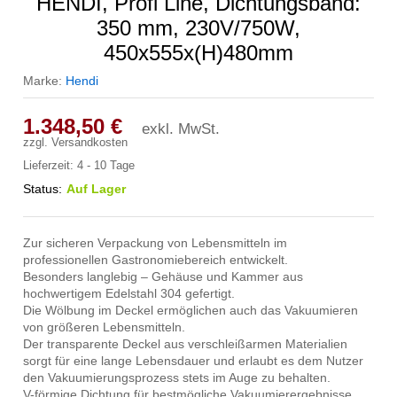
HENDI, Profi Line, Dichtungsband:
350 mm, 230V/750W,
450x555x(H)480mm
Marke:
Hendi
1.348,50
€
exkl. MwSt.
zzgl.
Versandkosten
Lieferzeit:
4 - 10 Tage
Status:
Auf Lager
Zur sicheren Verpackung von Lebensmitteln im
professionellen Gastronomiebereich entwickelt.
Besonders langlebig – Gehäuse und Kammer aus
hochwertigem Edelstahl 304 gefertigt.
Die Wölbung im Deckel ermöglichen auch das Vakuumieren
von größeren Lebensmitteln.
Der transparente Deckel aus verschleißarmen Materialien
sorgt für eine lange Lebensdauer und erlaubt es dem Nutzer
den Vakuumierungsprozess stets im Auge zu behalten.
V-förmige Dichtung für bestmögliche Vakuumierergebnisse.