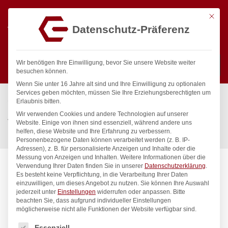
Mit die
Datenschutz-Präferenz
0
Wir benötigen Ihre Einwilligung, bevor Sie unsere Website weiter
besuchen können.
Wenn Sie unter 16 Jahre alt sind und Ihre Einwilligung zu optionalen
Suchen
Services geben möchten, müssen Sie Ihre Erziehungsberechtigten um
Start
/
Gastronomiebedarf & Gastro Geräte für Profis
/
Erlaubnis bitten.
Küchengeräte
/
Vakuumverpackung
/
Wir verwenden Cookies und andere Technologien auf unserer
Vakuumkammer-Verpackungsmaschine Profi Line, HENDI, Profi
Website. Einige von ihnen sind essenziell, während andere uns
helfen, diese Website und Ihre Erfahrung zu verbessern.
Line, Dichtungsband: 350 mm, 230V/750W, 450x555x(H)480mm
Personenbezogene Daten können verarbeitet werden (z. B. IP-
Adressen), z. B. für personalisierte Anzeigen und Inhalte oder die
Messung von Anzeigen und Inhalten.
Weitere Informationen über die
Verwendung Ihrer Daten finden Sie in unserer
Datenschutzerklärung
.
Es besteht keine Verpflichtung, in die Verarbeitung Ihrer Daten
einzuwilligen, um dieses Angebot zu nutzen.
Sie können Ihre Auswahl
jederzeit unter
Einstellungen
widerrufen oder anpassen.
Bitte
beachten Sie, dass aufgrund individueller Einstellungen
möglicherweise nicht alle Funktionen der Website verfügbar sind.
Es folgt eine Liste der Service-Gruppen, für die eine Einwilligung
Essenziell