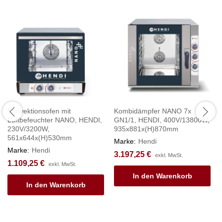
Konvektionsofen mit
Kombidämpfer NANO 7x
Luftbefeuchter NANO, HENDI,
GN1/1, HENDI, 400V/13800W,
230V/3200W,
935x881x(H)870mm
561x644x(H)530mm
Marke:
Hendi
Marke:
Hendi
3.197,25
€
exkl. MwSt.
1.109,25
€
exkl. MwSt.
In den Warenkorb
In den Warenkorb