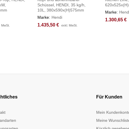
9kW,
Schüssel, HENDI, 35 kg/h,
620x525x(H
10mm
10L, 380x590x(H)575mm
Marke:
Hend
Marke:
Hendi
1.300,65
1.300,65
€
€
1.435,50
1.435,50
€
€
. MwSt.
. MwSt.
exkl. MwSt.
exkl. MwSt.
htliches
Für Kunden
akt
Mein Kundenkont
andarten
Meine Wunschlist
ungsarten
Kürzlich gesehene