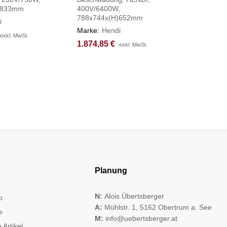
)833mm
400V/6400W,
475x375
788x744x(H)652mm
i
Marke:
H
Marke:
Hendi
955,70
955,70
exkl. MwSt.
exkl. MwSt.
1.874,85
1.874,85
€
€
exkl. MwSt.
exkl. MwSt.
Planung
N:
Alois Übertsberger
o
A:
Mühlstr. 1, 5162 Obertrum a. See
e
M:
info@uebertsberger.at
 Artikel