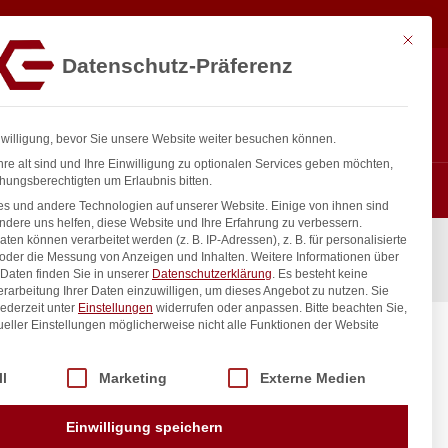
1.239,75
€
In den Warenkorb
exkl. MwSt.
Mit diese
Datenschutz-Präferenz
ntakt
Anmelden
nfo@gastro-consulting.at
Registrieren
0
nwilligung, bevor Sie unsere Website weiter besuchen können.
re alt sind und Ihre Einwilligung zu optionalen Services geben möchten,
hungsberechtigten um Erlaubnis bitten.
s und andere Technologien auf unserer Website. Einige von ihnen sind
ndere uns helfen, diese Website und Ihre Erfahrung zu verbessern.
n können verarbeitet werden (z. B. IP-Adressen), z. B. für personalisierte
 oder die Messung von Anzeigen und Inhalten.
Weitere Informationen über
Daten finden Sie in unserer
Datenschutzerklärung
.
Es besteht keine
Verarbeitung Ihrer Daten einzuwilligen, um dieses Angebot zu nutzen.
Sie
ederzeit unter
Einstellungen
widerrufen oder anpassen.
Bitte beachten Sie,
ueller Einstellungen möglicherweise nicht alle Funktionen der Website
terbau,
,
 der Service-Gruppen, für die eine Einwilligung erteilt werden kann. Di
ll
Marketing
Externe Medien
inkl. / exkl. MwSt.
Einwilligung speichern