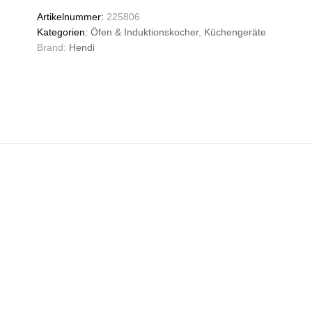
offener
n
Artikelnummer:
225806
Unterbau,
Kategorien:
Öfen & Induktionskocher
,
Küchengeräte
HENDI,
Brand:
Hendi
Kitchen
Line,
14,3kW,
900x640x(H)910mm
Anzahl