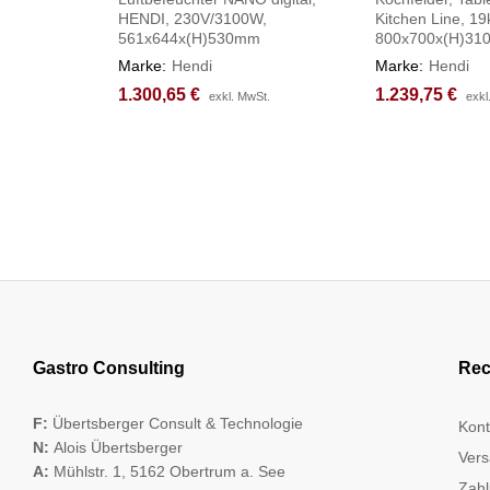
HENDI, 230V/3100W,
Kitchen Line, 1
561x644x(H)530mm
800x700x(H)3
Marke:
Hendi
Marke:
Hendi
1.300,65
1.300,65
€
€
1.239,75
1.239,75
€
€
exkl. MwSt.
exkl. MwSt.
exkl
exkl
Gastro Consulting
Rec
F:
Übertsberger Consult & Technologie
Kont
N:
Alois Übertsberger
Vers
A:
Mühlstr. 1, 5162 Obertrum a. See
Zahl