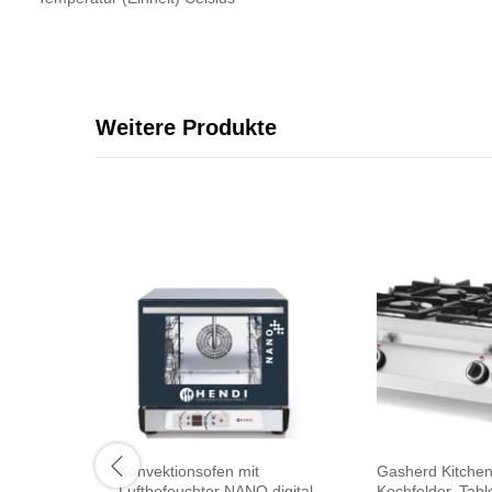
Weitere Produkte
Konvektionsofen mit
Gasherd Kitchen
Luftbefeuchter NANO digital,
Kochfelder, Tab