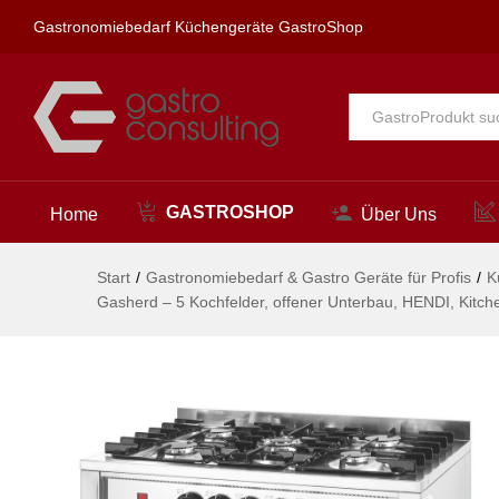
900x640x(H)910mm
Gastronomiebedarf Küchengeräte GastroShop
Beschreibung
Alle
GASTROSHOP
Home
Über Uns
Start
/
Gastronomiebedarf & Gastro Geräte für Profis
/
K
Gasherd – 5 Kochfelder, offener Unterbau, HENDI, Kit