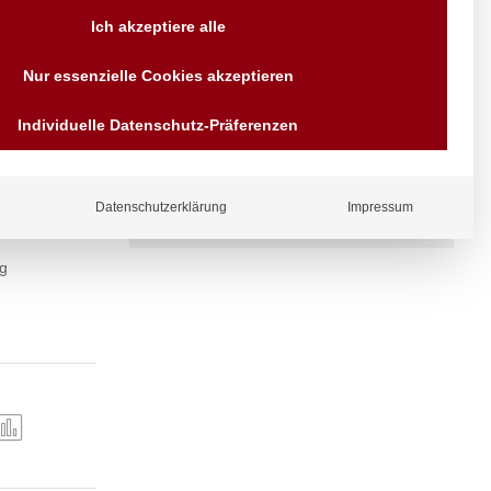
Ich akzeptiere alle
Versand AT & DE weitere auf
Anfragen
Nur essenzielle Cookies akzeptieren
Wir sind seit über 40 Jahren
für Sie da
Individuelle Datenschutz-Präferenzen
Bezahlen Sie mit
Vorrauskasse Paypal,
Kreditkarte, Direkt
Banküberweisung, Sofort,
EPS oder GiroPay
Datenschutzerklärung
Impressum
 mit 1,8 kW. –
g
ergl
iche