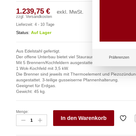
1.239,75
€
exkl. MwSt.
zzgl.
Versandkosten
Lieferzeit:
4 - 10 Tage
Status:
Auf Lager
Aus Edelstahl gefertigt.
Der offene Unterbau bietet viel Stauraum.
Präferenzen
Mit 5 Brennern/Kochfeldern ausgestattet: – 3 mit je 3,0 kW. – 1
1 Wok-Kochfeld mit 3,5 kW.
Die Brenner sind jeweils mit Thermoelement und Piezozündun
ausgestattet. 3-teilige gusseiserne Pfannenhalterung.
Geeignet für Erdgas.
Gewicht: 45 kg.
Menge:
Gasherd
In den Warenkorb
-
5
V
Kochfelder,
e