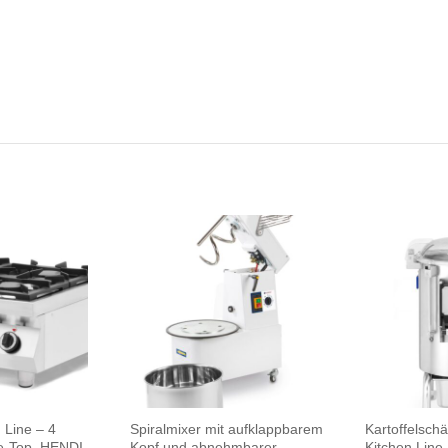
 Line – 4
Spiralmixer mit aufklappbarem
Kartoffelsch
le-Top, HENDI,
Kopf und abnehmbarer
Kitchen Line