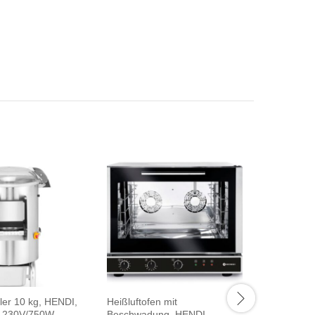
äler 10 kg, HENDI,
Heißluftofen mit
Teigroller
, 230V/750W,
Beschwadung, HENDI,
HENDI, 2