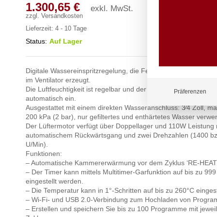
1.300,65
€
exkl. MwSt.
zzgl.
Versandkosten
Lieferzeit:
4 - 10 Tage
Status:
Auf Lager
Digitale Wassereinspritzregelung, die Feuchtigkeit wird durch
im Ventilator erzeugt.
Die Luftfeuchtigkeit ist regelbar und der Ofen hält den eingeste
Präferenzen
automatisch ein.
Ausgestattet mit einem direkten Wasseranschluss: 3⁄4 Zoll, ma
200 kPa (2 bar), nur gefiltertes und enthärtetes Wasser verwe
Der Lüftermotor verfügt über Doppellager und 110W Leistung 
automatischem Rückwärtsgang und zwei Drehzahlen (1400 b
U/Min).
Funktionen:
– Automatische Kammererwärmung vor dem Zyklus ‘RE-HEAT
– Der Timer kann mittels Multitimer-Garfunktion auf bis zu 99
eingestellt werden.
– Die Temperatur kann in 1°-Schritten auf bis zu 260°C eingest
– Wi-Fi- und USB 2.0-Verbindung zum Hochladen von Progr
– Erstellen und speichern Sie bis zu 100 Programme mit jeweil