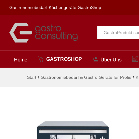
561x644x(H)530mm
Gastronomiebedarf Küchengeräte GastroShop
Beschreibung
Alle
GASTROSHOP
Home
Über Uns
Start
/
Gastronomiebedarf & Gastro Geräte für Profis
/
K