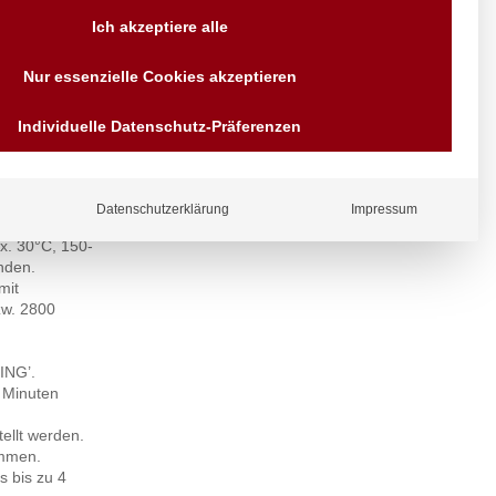
Versand AT & DE weitere auf
Ich akzeptiere alle
Anfragen
Wir sind seit über 40 Jahren
Nur essenzielle Cookies akzeptieren
für Sie da
Bezahlen Sie mit
Individuelle Datenschutz-Präferenzen
Vorrauskasse Paypal,
Kreditkarte, Direkt
 Tropfwasser
Banküberweisung, Sofort,
EPS oder GiroPay
llten Wert
Datenschutzerklärung
Impressum
x. 30°C, 150-
nden.
mit
zw. 2800
ING’.
9 Minuten
ellt werden.
ammen.
s bis zu 4