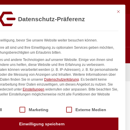
1.300,65
€
In den Warenkorb
exkl. MwSt.
Mit diese
Datenschutz-Präferenz
ntakt
Anmelden
nfo@gastro-consulting.at
Registrieren
0
nwilligung, bevor Sie unsere Website weiter besuchen können.
re alt sind und Ihre Einwilligung zu optionalen Services geben möchten,
hungsberechtigten um Erlaubnis bitten.
s und andere Technologien auf unserer Website. Einige von ihnen sind
ndere uns helfen, diese Website und Ihre Erfahrung zu verbessern.
n können verarbeitet werden (z. B. IP-Adressen), z. B. für personalisierte
tal, HENDI, 230V/3100W, 561x644x(H)530mm
 oder die Messung von Anzeigen und Inhalten.
Weitere Informationen über
Daten finden Sie in unserer
Datenschutzerklärung
.
Es besteht keine
Verarbeitung Ihrer Daten einzuwilligen, um dieses Angebot zu nutzen.
Sie
ederzeit unter
Einstellungen
widerrufen oder anpassen.
Bitte beachten Sie,
er NANO
ueller Einstellungen möglicherweise nicht alle Funktionen der Website
 der Service-Gruppen, für die eine Einwilligung erteilt werden kann. Di
ll
Marketing
Externe Medien
inkl. / exkl. MwSt.
Einwilligung speichern