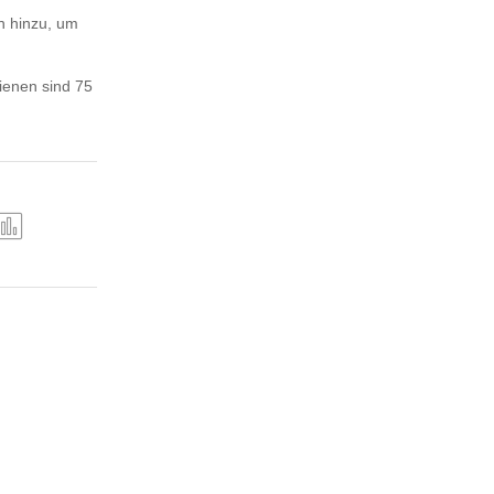
n hinzu, um
enen sind 75
ergl
iche