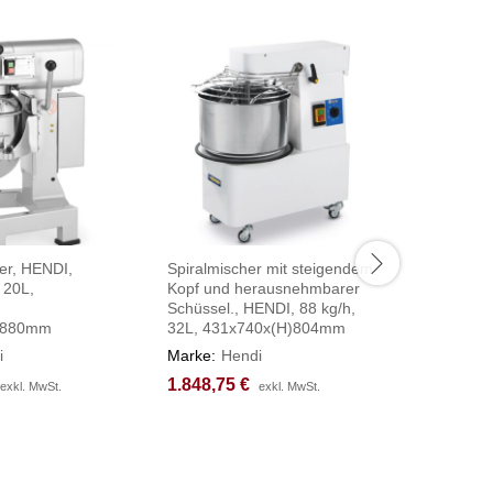
er, HENDI,
Spiralmischer mit steigendem
Mikrowel
 20L,
Kopf und herausnehmbarer
via USB-
,
Schüssel., HENDI, 88 kg/h,
HENDI, 2
)880mm
32L, 431x740x(H)804mm
560x419
i
Marke:
Hendi
Marke:
H
1.848,75
1.848,75
€
€
935,25
935,25
exkl. MwSt.
exkl. MwSt.
exkl. MwSt.
exkl. MwSt.