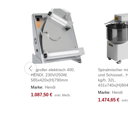
Teigroller elektrisch 400,
Spiralmischer mi
HENDI, 230V/250W,
und Schüssel., 
585x420x(H)790mm
kg/h, 32L,
431x740x(H)8
Marke:
Hendi
Marke:
Hendi
1.087,50
1.087,50
€
€
exkl. MwSt.
exkl. MwSt.
1.474,65
1.474,65
€
€
exkl
exkl