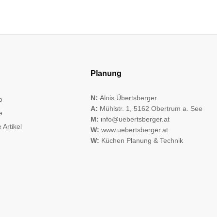
Planung
N:
Alois Übertsberger
o
A:
Mühlstr. 1, 5162 Obertrum a. See
e
M:
info@uebertsberger.at
 Artikel
W:
www.uebertsberger.at
W:
Küchen Planung & Technik