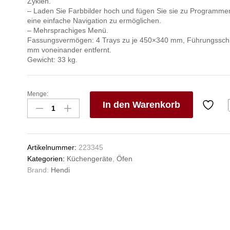
Zyklen.
– Laden Sie Farbbilder hoch und fügen Sie sie zu Programme
eine einfache Navigation zu ermöglichen.
– Mehrsprachiges Menü.
Fassungsvermögen: 4 Trays zu je 450×340 mm, Führungsschi
mm voneinander entfernt.
Gewicht: 33 kg.
Menge:
Konvektionsofen
In den Warenkorb
mit
Luftbefeuchter
V
NANO
e
digital,
n
Artikelnummer:
223345
HENDI,
Kategorien:
Küchengeräte
,
Öfen
230V/3100W,
Brand:
Hendi
561x644x(H)530mm
Anzahl