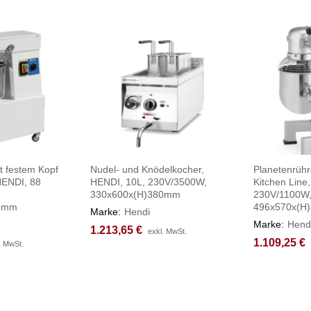
t festem Kopf
Nudel- und Knödelkocher,
Planetenrühr
HENDI, 88
HENDI, 10L, 230V/3500W,
Kitchen Line,
330x600x(H)380mm
230V/1100W
04mm
496x570x(H
Marke:
Hendi
Marke:
Hend
1.213,65
1.213,65
€
€
exkl. MwSt.
exkl. MwSt.
1.109,25
1.109,25
€
€
. MwSt.
. MwSt.