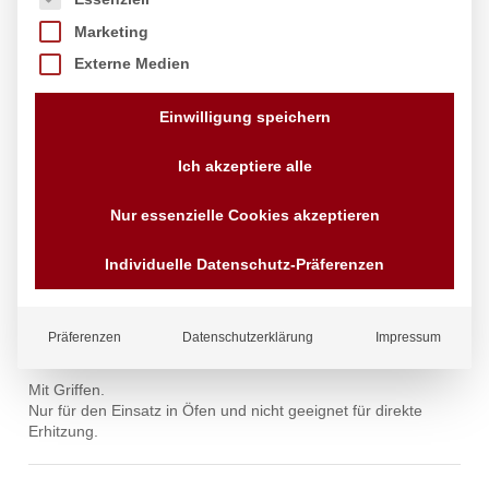
Marketing
Externe Medien
Einwilligung speichern
Bräter, HENDI, 430x310x(H)60mm
Ich akzeptiere alle
Marke:
Hendi
Nur essenzielle Cookies akzeptieren
15,44
€
exkl. MwSt.
Individuelle Datenschutz-Präferenzen
zzgl.
Versandkosten
Lieferzeit:
4 - 10 Tage
Status:
Auf Lager
Präferenzen
Datenschutzerklärung
Impressum
Mit Griffen.
Nur für den Einsatz in Öfen und nicht geeignet für direkte
Erhitzung.