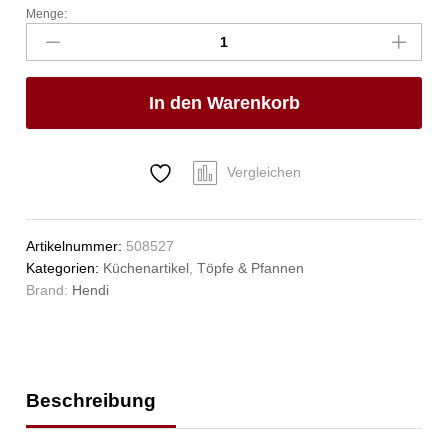
Menge:
Bräter,
HENDI,
430x310x(H)60mm
Anzahl
In den Warenkorb
Vergleichen
Artikelnummer:
508527
Kategorien:
Küchenartikel
,
Töpfe & Pfannen
Brand:
Hendi
Beschreibung