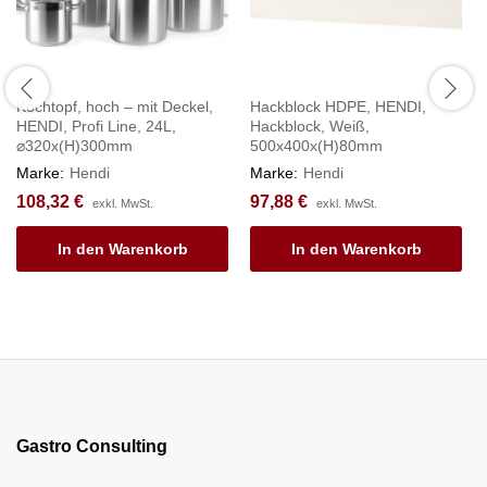
Kochtopf, hoch – mit Deckel,
Hackblock HDPE, HENDI,
HENDI, Profi Line, 24L,
Hackblock, Weiß,
⌀320x(H)300mm
500x400x(H)80mm
Marke:
Hendi
Marke:
Hendi
108,32
€
97,88
€
exkl. MwSt.
exkl. MwSt.
In den Warenkorb
In den Warenkorb
Gastro Consulting