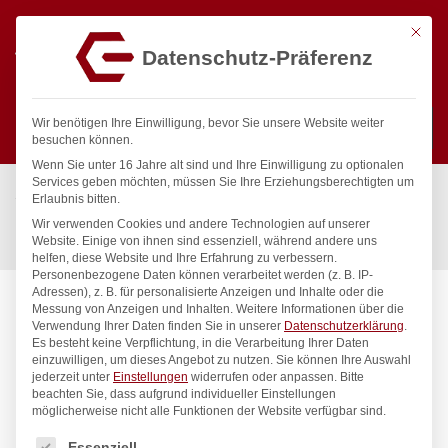
Mit die
Datenschutz-Präferenz
0
Wir benötigen Ihre Einwilligung, bevor Sie unsere Website weiter
besuchen können.
Wenn Sie unter 16 Jahre alt sind und Ihre Einwilligung zu optionalen
Suchen
Services geben möchten, müssen Sie Ihre Erziehungsberechtigten um
Start
/
Gastronomiebedarf & Gastro Geräte für Profis
/
Erlaubnis bitten.
Küchenartikel
/
Töpfe & Pfannen
/
Wir verwenden Cookies und andere Technologien auf unserer
Bräter, HENDI, 430x310x(H)60mm
Website. Einige von ihnen sind essenziell, während andere uns
helfen, diese Website und Ihre Erfahrung zu verbessern.
Personenbezogene Daten können verarbeitet werden (z. B. IP-
Adressen), z. B. für personalisierte Anzeigen und Inhalte oder die
Messung von Anzeigen und Inhalten.
Weitere Informationen über die
Verwendung Ihrer Daten finden Sie in unserer
Datenschutzerklärung
.
Es besteht keine Verpflichtung, in die Verarbeitung Ihrer Daten
einzuwilligen, um dieses Angebot zu nutzen.
Sie können Ihre Auswahl
jederzeit unter
Einstellungen
widerrufen oder anpassen.
Bitte
beachten Sie, dass aufgrund individueller Einstellungen
möglicherweise nicht alle Funktionen der Website verfügbar sind.
Es folgt eine Liste der Service-Gruppen, für die eine Einwilligung
Essenziell