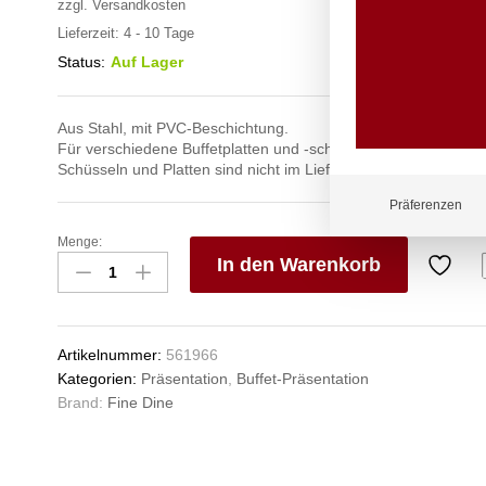
zzgl.
Versandkosten
Lieferzeit:
4 - 10 Tage
Status:
Auf Lager
Aus Stahl, mit PVC-Beschichtung.
Für verschiedene Buffetplatten und -schüsseln.
Schüsseln und Platten sind nicht im Lieferumfang enthalten.
Präferenzen
Menge:
Buffetständer
In den Warenkorb
-
antirutsch,
V
Fine
e
Dine,
n
Artikelnummer:
561966
260x230x(H)100mm
Kategorien:
Präsentation
,
Buffet-Präsentation
Anzahl
Brand:
Fine Dine