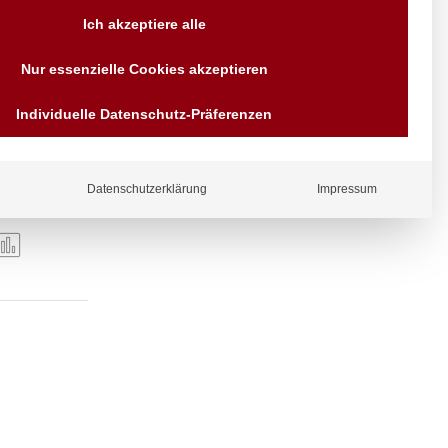
Versand AT & DE weitere auf
Ich akzeptiere alle
Anfragen
Wir sind seit über 40 Jahren
Nur essenzielle Cookies akzeptieren
für Sie da
Bezahlen Sie mit
Individuelle Datenschutz-Präferenzen
Vorrauskasse Paypal,
Kreditkarte, Direkt
Banküberweisung, Sofort,
EPS oder GiroPay
Datenschutzerklärung
Impressum
ergl
iche