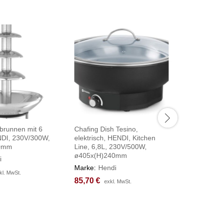
brunnen mit 6
Chafing Dish Tesino,
Saftspend
DI, 230V/300W,
elektrisch, HENDI, Kitchen
280x220
50mm
Line, 6,8L, 230V/500W,
Marke:
H
ø405x(H)240mm
i
90,91
90,91
€
€
Marke:
Hendi
kl. MwSt.
kl. MwSt.
85,70
85,70
€
€
exkl. MwSt.
exkl. MwSt.