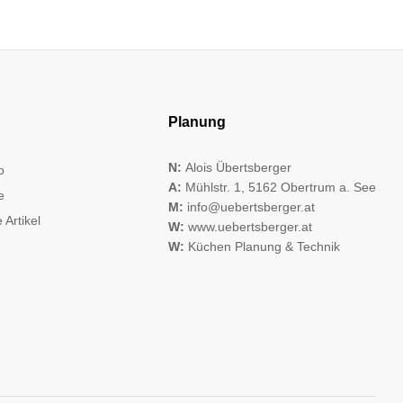
Planung
N:
Alois Übertsberger
o
A:
Mühlstr. 1, 5162 Obertrum a. See
e
M:
info@uebertsberger.at
 Artikel
W:
www.uebertsberger.at
W:
Küchen Planung & Technik