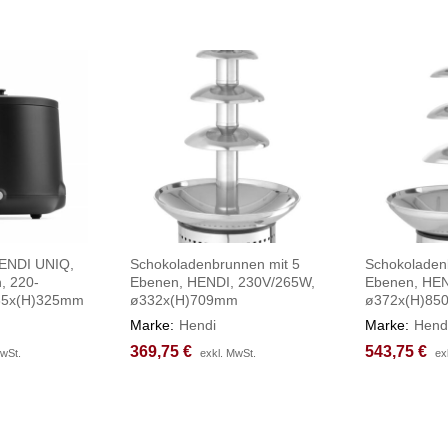
ENDI UNIQ,
Schokoladenbrunnen mit 5
Schokoladen
, 220-
Ebenen, HENDI, 230V/265W,
Ebenen, HEN
65x(H)325mm
ø332x(H)709mm
ø372x(H)8
Marke:
Hendi
Marke:
Hend
369,75
369,75
€
€
543,75
543,75
€
€
MwSt.
MwSt.
exkl. MwSt.
exkl. MwSt.
ex
ex