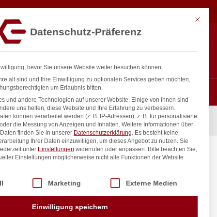
7,40
€
In den Warenkorb
exkl. MwSt.
Mit diese
Datenschutz-Präferenz
ntakt
Anmelden
nfo@gastro-consulting.at
Registrieren
0
nwilligung, bevor Sie unsere Website weiter besuchen können.
re alt sind und Ihre Einwilligung zu optionalen Services geben möchten,
hungsberechtigten um Erlaubnis bitten.
s und andere Technologien auf unserer Website. Einige von ihnen sind
ndere uns helfen, diese Website und Ihre Erfahrung zu verbessern.
n können verarbeitet werden (z. B. IP-Adressen), z. B. für personalisierte
ine, 260x230x(H)100mm
 oder die Messung von Anzeigen und Inhalten.
Weitere Informationen über
Daten finden Sie in unserer
Datenschutzerklärung
.
Es besteht keine
Verarbeitung Ihrer Daten einzuwilligen, um dieses Angebot zu nutzen.
Sie
ederzeit unter
Einstellungen
widerrufen oder anpassen.
Bitte beachten Sie,
Dine,
ueller Einstellungen möglicherweise nicht alle Funktionen der Website
 der Service-Gruppen, für die eine Einwilligung erteilt werden kann. Di
ll
Marketing
Externe Medien
inkl. / exkl. MwSt.
Einwilligung speichern