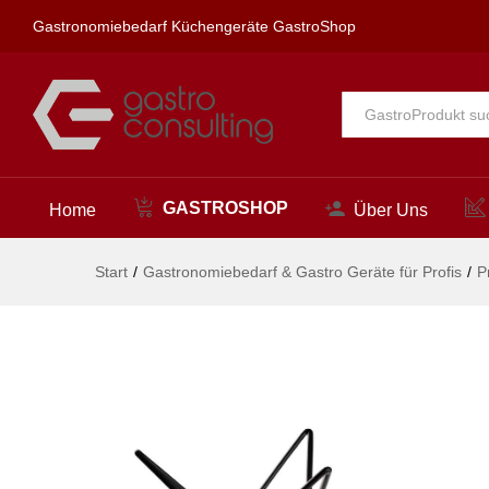
Buffetständer - antirutsch, Fi
Gastronomiebedarf Küchengeräte GastroShop
Beschreibung
Alle
GASTROSHOP
Home
Über Uns
Start
/
Gastronomiebedarf & Gastro Geräte für Profis
/
P