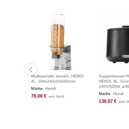
Multispender einzeln, HENDI,
Suppenkessel H
4L, 184x240x(H)600mm
HENDI, 8L, Grün
240V/500W, ø3
Marke:
Hendi
Marke:
Hendi
78,08
78,08
€
€
exkl. MwSt.
exkl. MwSt.
130,07
130,07
€
€
exkl. 
exkl. 