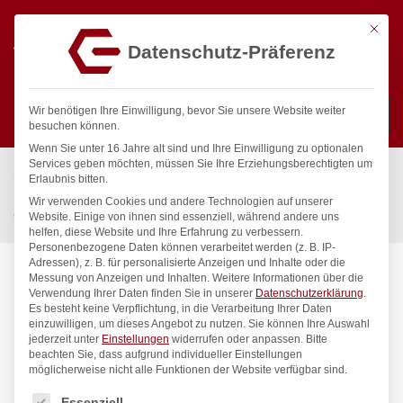
Mit die
Datenschutz-Präferenz
0
Wir benötigen Ihre Einwilligung, bevor Sie unsere Website weiter
besuchen können.
Wenn Sie unter 16 Jahre alt sind und Ihre Einwilligung zu optionalen
Suchen
Services geben möchten, müssen Sie Ihre Erziehungsberechtigten um
Start
/
Gastronomiebedarf & Gastro Geräte für Profis
/
Erlaubnis bitten.
Bar & Kaffee
/
Cocktailzubehör
/
Wir verwenden Cookies und andere Technologien auf unserer
Cobbler Shaker, 3-teilig, Bar up, 0,75L, ø90x(H)255mm
Website. Einige von ihnen sind essenziell, während andere uns
helfen, diese Website und Ihre Erfahrung zu verbessern.
Personenbezogene Daten können verarbeitet werden (z. B. IP-
Adressen), z. B. für personalisierte Anzeigen und Inhalte oder die
Messung von Anzeigen und Inhalten.
Weitere Informationen über die
Verwendung Ihrer Daten finden Sie in unserer
Datenschutzerklärung
.
Es besteht keine Verpflichtung, in die Verarbeitung Ihrer Daten
einzuwilligen, um dieses Angebot zu nutzen.
Sie können Ihre Auswahl
jederzeit unter
Einstellungen
widerrufen oder anpassen.
Bitte
beachten Sie, dass aufgrund individueller Einstellungen
möglicherweise nicht alle Funktionen der Website verfügbar sind.
Es folgt eine Liste der Service-Gruppen, für die eine Einwilligung
Essenziell