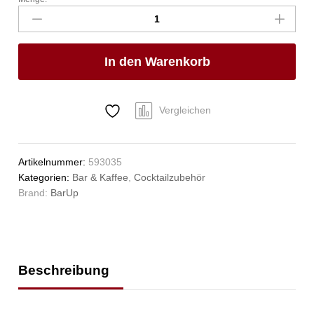
Cobbler
Shaker,
3-
teilig,
In den Warenkorb
Bar
up,
0,75L,
ø90x(H)255mm
Vergleichen
Anzahl
Artikelnummer:
593035
Kategorien:
Bar & Kaffee
,
Cocktailzubehör
Brand:
BarUp
Beschreibung