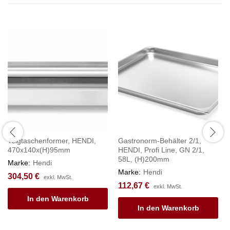
Teigtaschenformer, HENDI,
Gastronorm-Behälter 2/1,
470x140x(H)95mm
HENDI, Profi Line, GN 2/1,
58L, (H)200mm
Marke:
Hendi
Marke:
Hendi
304,50
€
exkl. MwSt.
112,67
€
exkl. MwSt.
In den Warenkorb
In den Warenkorb