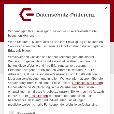
Mit die
Datenschutz-Präferenz
0
Wir benötigen Ihre Einwilligung, bevor Sie unsere Website weiter
besuchen können.
Wenn Sie unter 16 Jahre alt sind und Ihre Einwilligung zu optionalen
Suchen
Services geben möchten, müssen Sie Ihre Erziehungsberechtigten um
Start
/
Gastronomiebedarf & Gastro Geräte für Profis
/
Erlaubnis bitten.
Küchenartikel
/
Gastronormbehälter
/
Wir verwenden Cookies und andere Technologien auf unserer
Deckel für Gastronorm-Behälter, HENDI, Profi Line, GN 1/9,
Website. Einige von ihnen sind essenziell, während andere uns
helfen, diese Website und Ihre Erfahrung zu verbessern.
176x108mm
Personenbezogene Daten können verarbeitet werden (z. B. IP-
Adressen), z. B. für personalisierte Anzeigen und Inhalte oder die
Messung von Anzeigen und Inhalten.
Weitere Informationen über die
Verwendung Ihrer Daten finden Sie in unserer
Datenschutzerklärung
.
Es besteht keine Verpflichtung, in die Verarbeitung Ihrer Daten
einzuwilligen, um dieses Angebot zu nutzen.
Sie können Ihre Auswahl
jederzeit unter
Einstellungen
widerrufen oder anpassen.
Bitte
beachten Sie, dass aufgrund individueller Einstellungen
möglicherweise nicht alle Funktionen der Website verfügbar sind.
Es folgt eine Liste der Service-Gruppen, für die eine Einwilligung
Essenziell