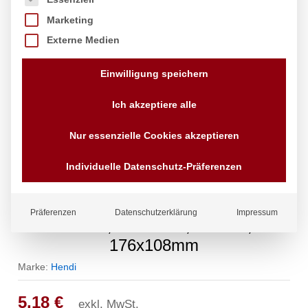
Marketing
Externe Medien
Einwilligung speichern
Ich akzeptiere alle
Nur essenzielle Cookies akzeptieren
Individuelle Datenschutz-Präferenzen
Deckel für Gastronorm-Behälter,
Präferenzen
Datenschutzerklärung
Impressum
HENDI, Profi Line, GN 1/9,
176x108mm
Marke:
Hendi
5,18
€
exkl. MwSt.