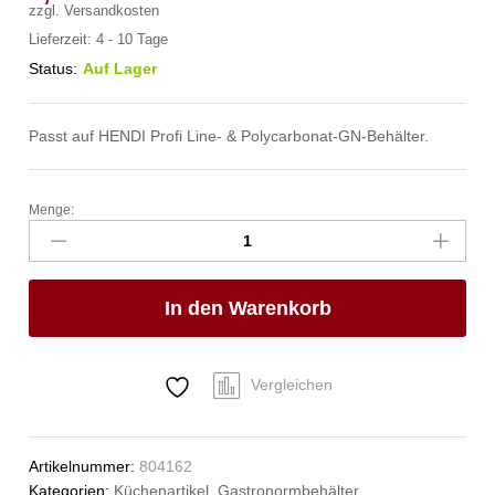
zzgl.
Versandkosten
Lieferzeit:
4 - 10 Tage
Status:
Auf Lager
Passt auf HENDI Profi Line- & Polycarbonat-GN-Behälter.
Menge:
Deckel
für
Gastronorm-
Behälter,
In den Warenkorb
HENDI,
Profi
Line,
GN
Vergleichen
1/9,
176x108mm
Anzahl
Artikelnummer:
804162
Kategorien:
Küchenartikel
,
Gastronormbehälter