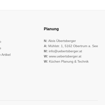
Planung
N:
Alois Übertsberger
o
A:
Mühlstr. 1, 5162 Obertrum a. See
e
M:
info@uebertsberger.at
 Artikel
W:
www.uebertsberger.at
W:
Küchen Planung & Technik