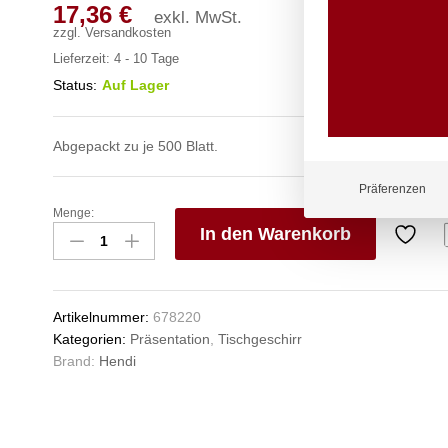
17,36
€
exkl. MwSt.
zzgl.
Versandkosten
Lieferzeit:
4 - 10 Tage
Status:
Auf Lager
Abgepackt zu je 500 Blatt.
Präferenzen
Menge:
Einschlagpapier,
In den Warenkorb
fettdicht
-
V
500
e
Stk.,
n
Artikelnummer:
678220
HENDI,
Kategorien:
Präsentation
,
Tischgeschirr
Koch-
Brand:
Hendi
und
Speisen-
Aufdruck,
500