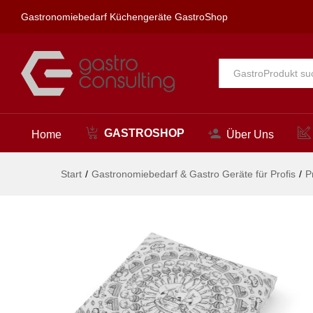
Stk., 250x200mm
Gastronomiebedarf Küchengeräte GastroShop
Beschreibung
Alle
GASTROSHOP
Home
Über Uns
Start
/
Gastronomiebedarf & Gastro Geräte für Profis
/
P