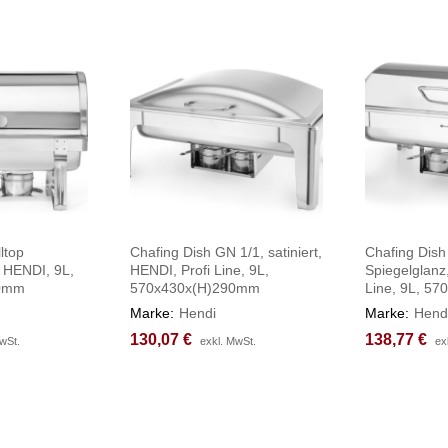
ltop
Chafing Dish GN 1/1, satiniert,
Chafing Dish
 HENDI, 9L,
HENDI, Profi Line, 9L,
Spiegelglanz
00mm
570x430x(H)290mm
Line, 9L, 5
Marke:
Hendi
Marke:
Hend
130,07
130,07
€
€
138,77
138,77
€
€
wSt.
wSt.
exkl. MwSt.
exkl. MwSt.
ex
ex