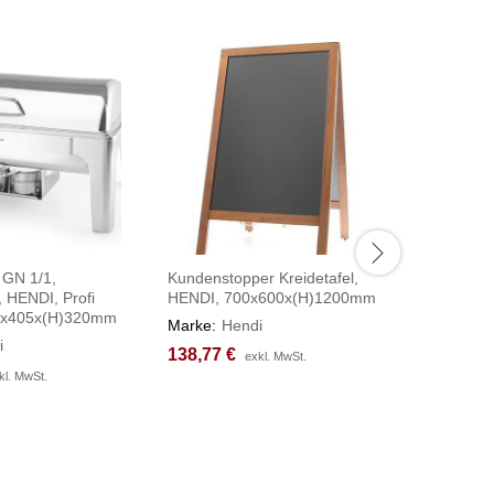
 GN 1/1,
Kundenstopper Kreidetafel,
Chafing D
, HENDI, Profi
HENDI, 700x600x(H)1200mm
elektrisch
70x405x(H)320mm
9L, 230V
Marke:
Hendi
610x450
i
138,77
138,77
€
€
exkl. MwSt.
exkl. MwSt.
Marke:
H
kl. MwSt.
kl. MwSt.
123,98
123,98