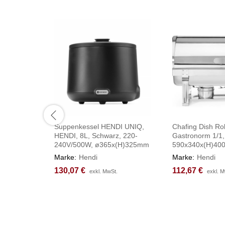
Suppenkessel HENDI UNIQ,
Chafing Dish Rol
HENDI, 8L, Schwarz, 220-
Gastronorm 1/1,
240V/500W, ø365x(H)325mm
590x340x(H)4
Marke:
Hendi
Marke:
Hendi
130,07
130,07
€
€
112,67
112,67
€
€
exkl. MwSt.
exkl. MwSt.
exkl. M
exkl. M