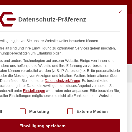
17,36
€
In den Warenkorb
exkl. MwSt.
Mit diese
Datenschutz-Präferenz
ntakt
Anmelden
nfo@gastro-consulting.at
Registrieren
0
nwilligung, bevor Sie unsere Website weiter besuchen können.
re alt sind und Ihre Einwilligung zu optionalen Services geben möchten,
hungsberechtigten um Erlaubnis bitten.
s und andere Technologien auf unserer Website. Einige von ihnen sind
ndere uns helfen, diese Website und Ihre Erfahrung zu verbessern.
n können verarbeitet werden (z. B. IP-Adressen), z. B. für personalisierte
ENDI, Koch- und Speisen-Aufdruck, 500 Stk., 250x200mm
 oder die Messung von Anzeigen und Inhalten.
Weitere Informationen über
Daten finden Sie in unserer
Datenschutzerklärung
.
Es besteht keine
Verarbeitung Ihrer Daten einzuwilligen, um dieses Angebot zu nutzen.
Sie
ederzeit unter
Einstellungen
widerrufen oder anpassen.
Bitte beachten Sie,
, HENDI,
ueller Einstellungen möglicherweise nicht alle Funktionen der Website
Stk.,
 der Service-Gruppen, für die eine Einwilligung erteilt werden kann. Di
ll
Marketing
Externe Medien
inkl. / exkl. MwSt.
Einwilligung speichern