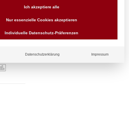
Versand AT & DE weitere auf
Ich akzeptiere alle
Anfragen
Wir sind seit über 40 Jahren
Nur essenzielle Cookies akzeptieren
für Sie da
Bezahlen Sie mit
Individuelle Datenschutz-Präferenzen
Vorrauskasse Paypal,
Kreditkarte, Direkt
Banküberweisung, Sofort,
EPS oder GiroPay
Datenschutzerklärung
Impressum
ergl
iche