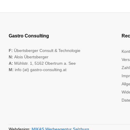
Gastro Consulting
Rec
F:
Übertsberger Consult & Technologie
Kont
N:
Alois Übertsberger
Vers
A:
Mühlstr. 1, 5162 Obertrum a. See
Zahl
M:
info (at) gastro-consulting.at
Imp
Allg
Wide
Date
Webdesign:
MIKAS Werbeagentur Salzburg