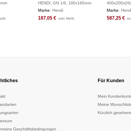
50mm
HENDI, GN 1/6, 180x165mm
400x200x(H
Marke:
Hendi
Marke:
Hend
187,05
187,05
€
€
587,25
587,25
€
€
MwSt.
MwSt.
exkl. MwSt.
exkl. MwSt.
ex
ex
htliches
Für Kunden
akt
Mein Kundenkont
andarten
Meine Wunschlist
ungsarten
Kürzlich gesehene
ressum
emeine Geschäftsbedingungen