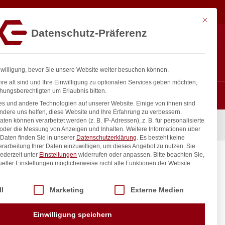
11,27
€
In den Warenkorb
exkl. MwSt.
Mit diese
Datenschutz-Präferenz
Hotline
Anmelden
+43 800 404 407
Registrieren
0
nwilligung, bevor Sie unsere Website weiter besuchen können.
re alt sind und Ihre Einwilligung zu optionalen Services geben möchten,
hungsberechtigten um Erlaubnis bitten.
s und andere Technologien auf unserer Website. Einige von ihnen sind
ndere uns helfen, diese Website und Ihre Erfahrung zu verbessern.
n können verarbeitet werden (z. B. IP-Adressen), z. B. für personalisierte
chen Line, 5L, 360x165x(H)120mm
 oder die Messung von Anzeigen und Inhalten.
Weitere Informationen über
Daten finden Sie in unserer
Datenschutzerklärung
.
Es besteht keine
Verarbeitung Ihrer Daten einzuwilligen, um dieses Angebot zu nutzen.
Sie
ederzeit unter
Einstellungen
widerrufen oder anpassen.
Bitte beachten Sie,
ENDI,
ueller Einstellungen möglicherweise nicht alle Funktionen der Website
20mm
 der Service-Gruppen, für die eine Einwilligung erteilt werden kann. Di
ll
Marketing
Externe Medien
inkl. / exkl. MwSt.
Einwilligung speichern