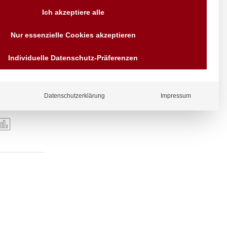
Versand AT & DE weitere auf
Ich akzeptiere alle
Anfragen
Wir sind seit über 40 Jahren
Nur essenzielle Cookies akzeptieren
für Sie da
Bezahlen Sie mit
Individuelle Datenschutz-Präferenzen
Vorrauskasse Paypal,
Kreditkarte, Direkt
Banküberweisung, Sofort,
EPS oder GiroPay
Datenschutzerklärung
Impressum
ergl
iche