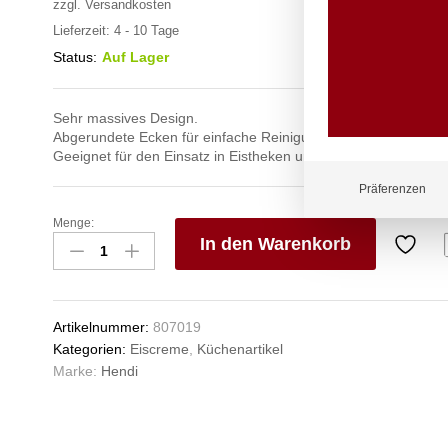
zzgl.
Versandkosten
Lieferzeit:
4 - 10 Tage
Status:
Auf Lager
Sehr massives Design.
Abgerundete Ecken für einfache Reinigung.
Geeignet für den Einsatz in Eistheken und Tiefkühlschränken.
Präferenzen
Menge:
Eiscremebehälter
In den Warenkorb
Kitchen
Line,
V
HENDI,
e
Kitchen
n
Artikelnummer:
807019
Line,
Kategorien:
Eiscreme
,
Küchenartikel
5L,
Marke:
Hendi
360x165x(H)120mm
Anzahl