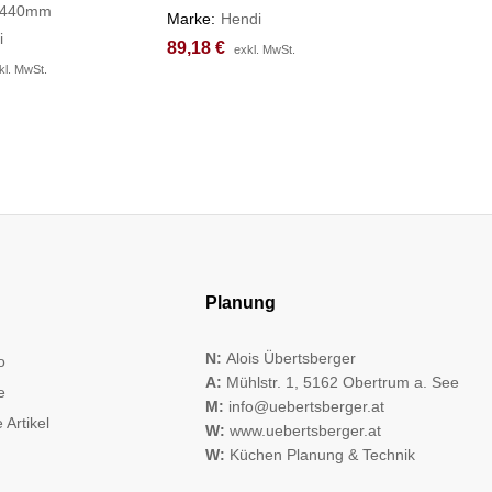
)440mm
⌀400x(H
Marke:
Hendi
i
Marke:
H
89,18
89,18
€
€
exkl. MwSt.
exkl. MwSt.
215,33
215,33
kl. MwSt.
kl. MwSt.
Planung
N:
Alois Übertsberger
o
A:
Mühlstr. 1, 5162 Obertrum a. See
e
M:
info@uebertsberger.at
 Artikel
W:
www.uebertsberger.at
W:
Küchen Planung & Technik