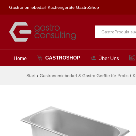
Eiscremebehälter Kitchen Line
Gastronomiebedarf Küchengeräte GastroShop
Beschreibung
Alle
GASTROSHOP
Home
Über Uns
Start
/
Gastronomiebedarf & Gastro Geräte für Profis
/
K