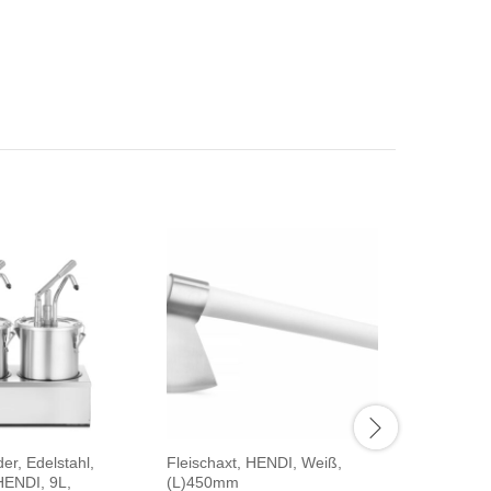
r, Edelstahl,
Fleischaxt, HENDI, Weiß,
Kochtopf,
HENDI, 9L,
(L)450mm
HENDI, Pr