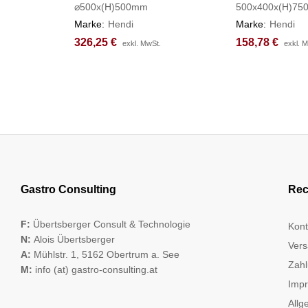
⌀500x(H)500mm
500x400x(H)7
Marke:
Hendi
Marke:
Hendi
326,25
326,25
€
€
158,78
158,78
€
€
exkl. MwSt.
exkl. MwSt.
exkl. 
exkl. 
Gastro Consulting
Rec
F:
Übertsberger Consult & Technologie
Kont
N:
Alois Übertsberger
Vers
A:
Mühlstr. 1, 5162 Obertrum a. See
Zahl
M:
info (at) gastro-consulting.at
Imp
Allg