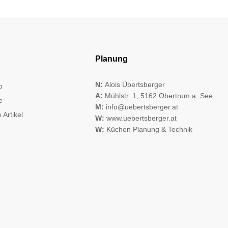
Planung
N:
Alois Übertsberger
o
A:
Mühlstr. 1, 5162 Obertrum a. See
e
M:
info@uebertsberger.at
 Artikel
W:
www.uebertsberger.at
W:
Küchen Planung & Technik