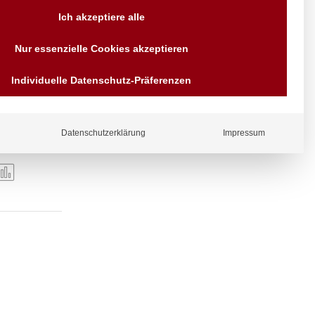
Versand AT & DE weitere auf
Ich akzeptiere alle
Anfragen
Wir sind seit über 40 Jahren
Nur essenzielle Cookies akzeptieren
für Sie da
Bezahlen Sie mit
Individuelle Datenschutz-Präferenzen
Vorrauskasse Paypal,
Kreditkarte, Direkt
Banküberweisung, Sofort,
EPS oder GiroPay
Datenschutzerklärung
Impressum
ergl
iche