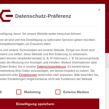
4,57
€
In den Warenkorb
exkl. MwSt.
Mit diese
Datenschutz-Präferenz
ntakt
Anmelden
nfo@gastro-consulting.at
Registrieren
0
nwilligung, bevor Sie unsere Website weiter besuchen können.
re alt sind und Ihre Einwilligung zu optionalen Services geben möchten,
hungsberechtigten um Erlaubnis bitten.
s und andere Technologien auf unserer Website. Einige von ihnen sind
ndere uns helfen, diese Website und Ihre Erfahrung zu verbessern.
n können verarbeitet werden (z. B. IP-Adressen), z. B. für personalisierte
ufbewahrungsbehälter, HENDI, Blau, 12 Stk
 oder die Messung von Anzeigen und Inhalten.
Weitere Informationen über
Daten finden Sie in unserer
Datenschutzerklärung
.
Es besteht keine
Verarbeitung Ihrer Daten einzuwilligen, um dieses Angebot zu nutzen.
Sie
ederzeit unter
Einstellungen
widerrufen oder anpassen.
Bitte beachten Sie,
P-
ueller Einstellungen möglicherweise nicht alle Funktionen der Website
, 12 Stk
 der Service-Gruppen, für die eine Einwilligung erteilt werden kann. Di
ll
Marketing
Externe Medien
inkl. / exkl. MwSt.
Einwilligung speichern