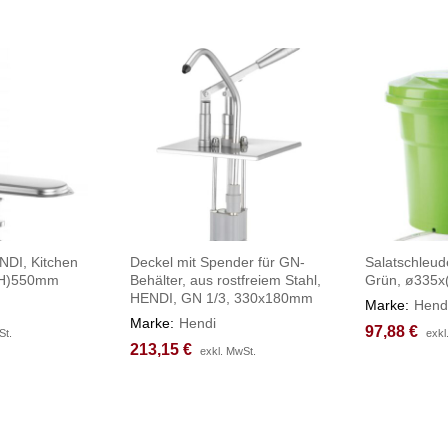
NDI, Kitchen
Deckel mit Spender für GN-
Salatschleud
(H)550mm
Behälter, aus rostfreiem Stahl,
Grün, ø335
HENDI, GN 1/3, 330x180mm
Marke:
Hend
Marke:
Hendi
97,88
97,88
€
€
St.
St.
exkl
exkl
213,15
213,15
€
€
exkl. MwSt.
exkl. MwSt.