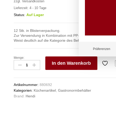
zzgl.
Versandkosten
Lieferzeit:
4 - 10 Tage
Status:
Auf Lager
12 Stk. in Blisterverpackung.
Zur Verwendung in Kombination mit PP-GN-Deckeln.
Weist deutlich auf die Kategorie des Behälterinhalts hin.
Präferenzen
Menge:
Farbcodierungsclips
In den Warenkorb
für
HACCP-
V
Aufbewahrungsbehälter,
e
HENDI,
n
Artikelnummer:
880692
Blau,
Kategorien:
Küchenartikel
,
Gastronormbehälter
12
Brand:
Hendi
Stk
Anzahl