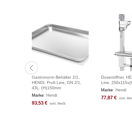
Gastronorm-Behälter 2/1,
Dosenöffner, HE
HENDI, Profi Line, GN 2/1,
Line, 250x115x
43L, (H)150mm
Marke:
Hendi
Marke:
Hendi
77,87
77,87
€
€
exkl. Mw
exkl. Mw
93,53
93,53
€
€
exkl. MwSt.
exkl. MwSt.