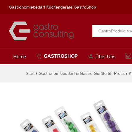
Farbcodierungsclips für HACCP
Gastronomiebedarf Küchengeräte GastroShop
Beschreibung
Alle
GASTROSHOP
Home
Über Uns
Start
/
Gastronomiebedarf & Gastro Geräte für Profis
/
K