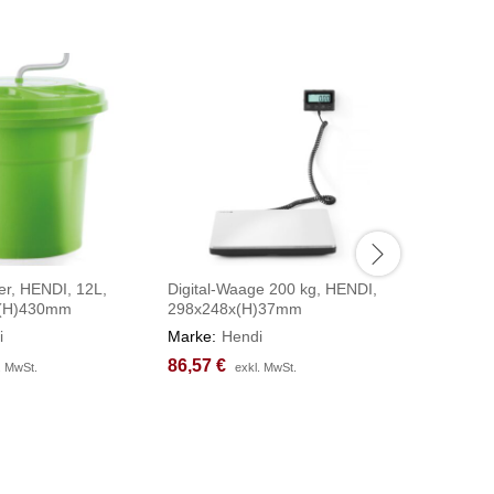
er, HENDI, 12L,
Digital-Waage 200 kg, HENDI,
Kochtopf 
x(H)430mm
298x248x(H)37mm
Budget Li
⌀400x(H
i
Marke:
Hendi
Marke:
H
86,57
86,57
€
€
. MwSt.
. MwSt.
exkl. MwSt.
exkl. MwSt.
123,98
123,98