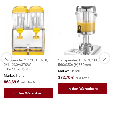
Saftspender 2x12L, HENDI,
Saftspender, HENDI, 16L,
24L, 230V/370W,
560x350x(H)580mm
485x415x(H)645mm
Marke:
Hendi
Marke:
Hendi
172,70
€
exkl. MwSt.
868,69
€
exkl. MwSt.
In den Warenkorb
In den Warenkorb