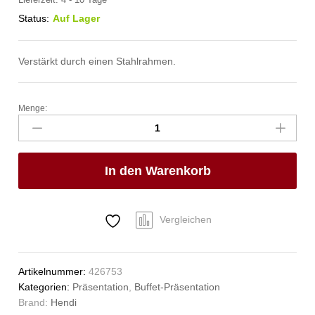
Lieferzeit:
4 - 10 Tage
Status:
Auf Lager
Verstärkt durch einen Stahlrahmen.
Menge:
Brotkorb
Gastronorm-
Größe,
HENDI,
In den Warenkorb
GN
2/3,
325x354x(H)65mm
Anzahl
Vergleichen
Artikelnummer:
426753
Kategorien:
Präsentation
,
Buffet-Präsentation
Brand:
Hendi