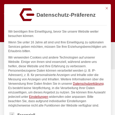
Mit die
Datenschutz-Präferenz
0
Wir benötigen Ihre Einwilligung, bevor Sie unsere Website weiter
besuchen können.
Wenn Sie unter 16 Jahre alt sind und Ihre Einwilligung zu optionalen
Suchen
Services geben möchten, müssen Sie Ihre Erziehungsberechtigten um
Start
/
Gastronomiebedarf & Gastro Geräte für Profis
/
Erlaubnis bitten.
Präsentation
/
Buffet-Präsentation
/
Wir verwenden Cookies und andere Technologien auf unserer
Brotkorb Gastronorm-Größe, HENDI, GN 2/3, 325x354x(H)65mm
Website. Einige von ihnen sind essenziell, während andere uns
helfen, diese Website und Ihre Erfahrung zu verbessern.
Personenbezogene Daten können verarbeitet werden (z. B. IP-
Adressen), z. B. für personalisierte Anzeigen und Inhalte oder die
Messung von Anzeigen und Inhalten.
Weitere Informationen über die
Verwendung Ihrer Daten finden Sie in unserer
Datenschutzerklärung
.
Es besteht keine Verpflichtung, in die Verarbeitung Ihrer Daten
einzuwilligen, um dieses Angebot zu nutzen.
Sie können Ihre Auswahl
jederzeit unter
Einstellungen
widerrufen oder anpassen.
Bitte
beachten Sie, dass aufgrund individueller Einstellungen
möglicherweise nicht alle Funktionen der Website verfügbar sind.
Es folgt eine Liste der Service-Gruppen, für die eine Einwilligung
Essenziell