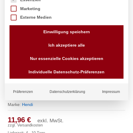
Marketing
Externe Medien
Einwilligung speichern
Ich akzeptiere alle
Nur essenzielle Cookies akzeptieren
Individuelle Datenschutz-Präferenzen
Brotkorb Gastronorm-Größe, HENDI,
Präferenzen
Datenschutzerklärung
Impressum
GN 2/3, 325x354x(H)65mm
Marke:
Hendi
11,96
€
exkl. MwSt.
zzgl.
Versandkosten