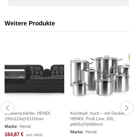
Weitere Produkte
Messerschärfer, HENDI,
Kochtopf, hoch – mit Deckel,
295x110x(H)110mm
HENDI, Profi Line, 50L,
⌀400x(H)400mm
Marke:
Hendi
Marke:
Hendi
164,87
€
exkl. MwSt.