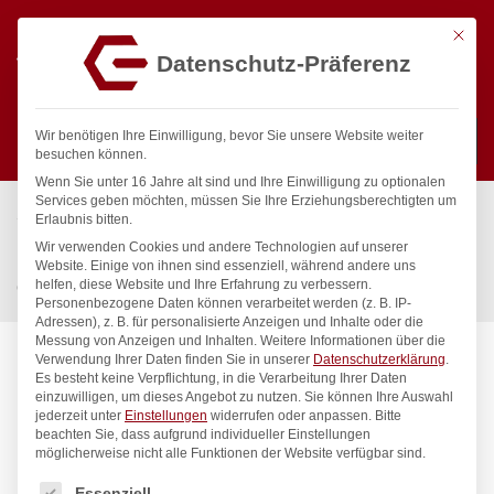
Mit die
Datenschutz-Präferenz
0
Wir benötigen Ihre Einwilligung, bevor Sie unsere Website weiter
besuchen können.
Wenn Sie unter 16 Jahre alt sind und Ihre Einwilligung zu optionalen
Suchen
Services geben möchten, müssen Sie Ihre Erziehungsberechtigten um
Start
/
Gastronomiebedarf & Gastro Geräte für Profis
/
Erlaubnis bitten.
Küchenartikel
/
Gastronormbehälter
/
Wir verwenden Cookies und andere Technologien auf unserer
Farbcodierungsclips für HACCP-Aufbewahrungsbehälter, HENDI,
Website. Einige von ihnen sind essenziell, während andere uns
helfen, diese Website und Ihre Erfahrung zu verbessern.
Grün, 12 Stk
Personenbezogene Daten können verarbeitet werden (z. B. IP-
Adressen), z. B. für personalisierte Anzeigen und Inhalte oder die
Messung von Anzeigen und Inhalten.
Weitere Informationen über die
Verwendung Ihrer Daten finden Sie in unserer
Datenschutzerklärung
.
Es besteht keine Verpflichtung, in die Verarbeitung Ihrer Daten
einzuwilligen, um dieses Angebot zu nutzen.
Sie können Ihre Auswahl
jederzeit unter
Einstellungen
widerrufen oder anpassen.
Bitte
beachten Sie, dass aufgrund individueller Einstellungen
möglicherweise nicht alle Funktionen der Website verfügbar sind.
Es folgt eine Liste der Service-Gruppen, für die eine Einwilligung
Essenziell