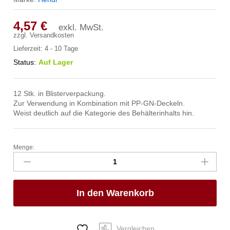
4,57
€
exkl. MwSt.
zzgl.
Versandkosten
Lieferzeit:
4 - 10 Tage
Status:
Auf Lager
12 Stk. in Blisterverpackung.
Zur Verwendung in Kombination mit PP-GN-Deckeln.
Weist deutlich auf die Kategorie des Behälterinhalts hin.
Menge:
Farbcodierungsclips
für
HACCP-
Aufbewahrungsbehälter,
In den Warenkorb
HENDI,
Grün,
12
Stk
Vergleichen