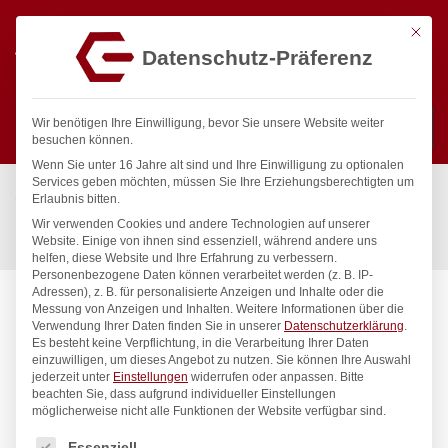
Mit die
Datenschutz-Präferenz
0
Wir benötigen Ihre Einwilligung, bevor Sie unsere Website weiter
besuchen können.
Wenn Sie unter 16 Jahre alt sind und Ihre Einwilligung zu optionalen
Suchen
Services geben möchten, müssen Sie Ihre Erziehungsberechtigten um
Start
/
Gastronomiebedarf & Gastro Geräte für Profis
/
Erlaubnis bitten.
Bar & Kaffee
/
Ausgießer & Flaschenöffner
/
Wir verwenden Cookies und andere Technologien auf unserer
Freeflow-Ausgiesser, Bar up, Flip-Deckel, 6 Stk
Website. Einige von ihnen sind essenziell, während andere uns
helfen, diese Website und Ihre Erfahrung zu verbessern.
Personenbezogene Daten können verarbeitet werden (z. B. IP-
Adressen), z. B. für personalisierte Anzeigen und Inhalte oder die
Messung von Anzeigen und Inhalten.
Weitere Informationen über die
Verwendung Ihrer Daten finden Sie in unserer
Datenschutzerklärung
.
Es besteht keine Verpflichtung, in die Verarbeitung Ihrer Daten
einzuwilligen, um dieses Angebot zu nutzen.
Sie können Ihre Auswahl
jederzeit unter
Einstellungen
widerrufen oder anpassen.
Bitte
beachten Sie, dass aufgrund individueller Einstellungen
möglicherweise nicht alle Funktionen der Website verfügbar sind.
Es folgt eine Liste der Service-Gruppen, für die eine Einwilligung
Essenziell