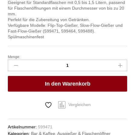
Geeignet für Standardflaschen mit 0,5 bis 1,5 Litern, passend
für Flaschenöffnungen mit einem Durchmesser von bis zu 20
mm.
Perfekt für die Zubereitung von Getränken.
Verfügbare Modelle: Flip-Top-Gießer, Slow-Flow-Gießer und
Fast-Flow-Gießer (599471, 599464, 599488).
Spülmaschinenfest
Menge:
Freeflow-
Ausgiesser,
Bar
up,
In den Warenkorb
Flip-
Deckel,
6
Stk
Vergleichen
Anzahl
Artikelnummer:
599471
Kategorien:
Bar & Kaffee
,
Ausgießer & Flaschenöffner