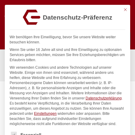
Mit die
Datenschutz-Präferenz
0
Wir benötigen Ihre Einwilligung, bevor Sie unsere Website weiter
besuchen können.
Wenn Sie unter 16 Jahre alt sind und Ihre Einwilligung zu optionalen
Suchen
Services geben möchten, müssen Sie Ihre Erziehungsberechtigten um
Start
/
Gastronomiebedarf & Gastro Geräte für Profis
/
Erlaubnis bitten.
Bar & Kaffee
/
Ausgießer & Flaschenöffner
/
Wir verwenden Cookies und andere Technologien auf unserer
Freeflow-Ausgiesser, Bar up, langsamer Ausfluss, 6 Stk
Website. Einige von ihnen sind essenziell, während andere uns
helfen, diese Website und Ihre Erfahrung zu verbessern.
Personenbezogene Daten können verarbeitet werden (z. B. IP-
Adressen), z. B. für personalisierte Anzeigen und Inhalte oder die
Messung von Anzeigen und Inhalten.
Weitere Informationen über die
Verwendung Ihrer Daten finden Sie in unserer
Datenschutzerklärung
.
Es besteht keine Verpflichtung, in die Verarbeitung Ihrer Daten
einzuwilligen, um dieses Angebot zu nutzen.
Sie können Ihre Auswahl
jederzeit unter
Einstellungen
widerrufen oder anpassen.
Bitte
beachten Sie, dass aufgrund individueller Einstellungen
möglicherweise nicht alle Funktionen der Website verfügbar sind.
Es folgt eine Liste der Service-Gruppen, für die eine Einwilligung
Essenziell