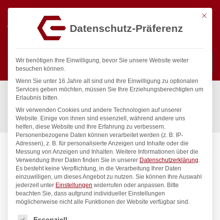
Mit die
Datenschutz-Präferenz
0
Wir benötigen Ihre Einwilligung, bevor Sie unsere Website weiter
besuchen können.
Wenn Sie unter 16 Jahre alt sind und Ihre Einwilligung zu optionalen
Suchen
Services geben möchten, müssen Sie Ihre Erziehungsberechtigten um
Start
/
Gastronomiebedarf & Gastro Geräte für Profis
/
Erlaubnis bitten.
Bar & Kaffee
/
Ausgießer & Flaschenöffner
/
Wir verwenden Cookies und andere Technologien auf unserer
Freeflow-Ausgiesser, Bar up, schneller Ausfluss, 6 Stk
Website. Einige von ihnen sind essenziell, während andere uns
helfen, diese Website und Ihre Erfahrung zu verbessern.
Personenbezogene Daten können verarbeitet werden (z. B. IP-
Adressen), z. B. für personalisierte Anzeigen und Inhalte oder die
Messung von Anzeigen und Inhalten.
Weitere Informationen über die
Verwendung Ihrer Daten finden Sie in unserer
Datenschutzerklärung
.
Es besteht keine Verpflichtung, in die Verarbeitung Ihrer Daten
einzuwilligen, um dieses Angebot zu nutzen.
Sie können Ihre Auswahl
jederzeit unter
Einstellungen
widerrufen oder anpassen.
Bitte
beachten Sie, dass aufgrund individueller Einstellungen
möglicherweise nicht alle Funktionen der Website verfügbar sind.
Es folgt eine Liste der Service-Gruppen, für die eine Einwilligung
Essenziell