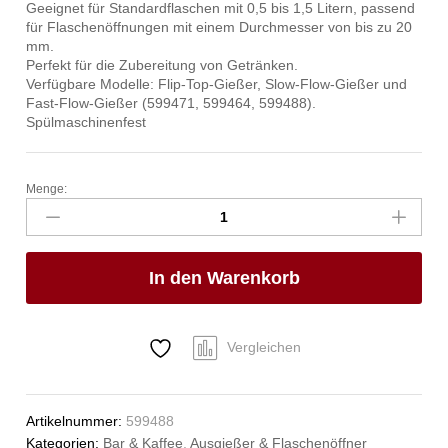
Geeignet für Standardflaschen mit 0,5 bis 1,5 Litern, passend
für Flaschenöffnungen mit einem Durchmesser von bis zu 20
mm.
Perfekt für die Zubereitung von Getränken.
Verfügbare Modelle: Flip-Top-Gießer, Slow-Flow-Gießer und
Fast-Flow-Gießer (599471, 599464, 599488).
Spülmaschinenfest
Menge:
Freeflow-
Ausgiesser,
Bar
up,
In den Warenkorb
schneller
Ausfluss,
6
Stk
Vergleichen
Anzahl
Artikelnummer:
599488
Kategorien:
Bar & Kaffee
,
Ausgießer & Flaschenöffner