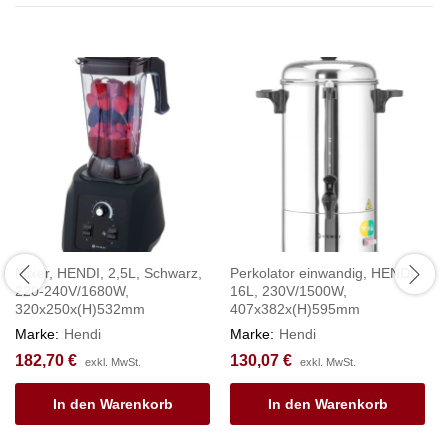
Mixer, HENDI, 2,5L, Schwarz,
Perkolator einwandig, HENDI,
220-240V/1680W,
16L, 230V/1500W,
320x250x(H)532mm
407x382x(H)595mm
Marke:
Hendi
Marke:
Hendi
182,70
€
130,07
€
exkl. MwSt.
exkl. MwSt.
In den Warenkorb
In den Warenkorb