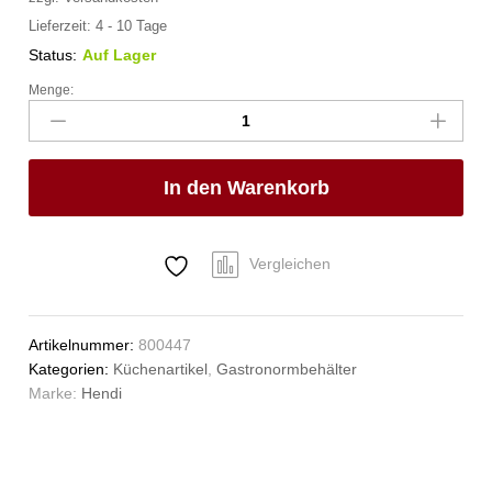
Lieferzeit:
4 - 10 Tage
Status:
Auf Lager
Menge:
Gastronorm-
Behälter
1/3,
HENDI,
In den Warenkorb
Budget
Line,
GN
1/3,
Vergleichen
5,7L,
325x176x(H)150mm
Anzahl
Artikelnummer:
800447
Kategorien:
Küchenartikel
,
Gastronormbehälter
Marke:
Hendi