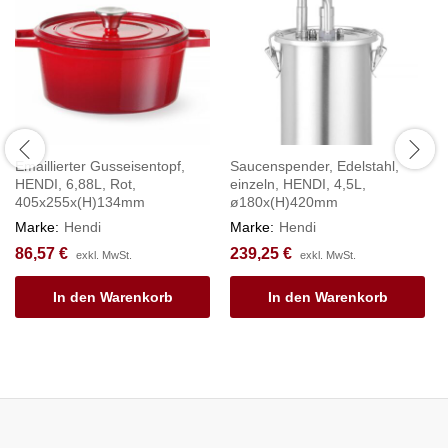
Emaillierter Gusseisentopf,
Saucenspender, Edelstahl,
HENDI, 6,88L, Rot,
einzeln, HENDI, 4,5L,
405x255x(H)134mm
ø180x(H)420mm
Marke:
Hendi
Marke:
Hendi
86,57
€
239,25
€
exkl. MwSt.
exkl. MwSt.
In den Warenkorb
In den Warenkorb