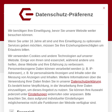
Mit die
Datenschutz-Präferenz
0
Wir benötigen Ihre Einwilligung, bevor Sie unsere Website weiter
besuchen können.
Wenn Sie unter 16 Jahre alt sind und Ihre Einwilligung zu optionalen
Suchen
Services geben möchten, müssen Sie Ihre Erziehungsberechtigten um
Start
/
Gastronomiebedarf & Gastro Geräte für Profis
/
Erlaubnis bitten.
Küchenartikel
/
Gastronormbehälter
/
Wir verwenden Cookies und andere Technologien auf unserer
Gastronorm-Behälter 1/3, HENDI, Budget Line, GN 1/3, 5,7L,
Website. Einige von ihnen sind essenziell, während andere uns
helfen, diese Website und Ihre Erfahrung zu verbessern.
325x176x(H)150mm
Personenbezogene Daten können verarbeitet werden (z. B. IP-
Adressen), z. B. für personalisierte Anzeigen und Inhalte oder die
Messung von Anzeigen und Inhalten.
Weitere Informationen über die
Verwendung Ihrer Daten finden Sie in unserer
Datenschutzerklärung
.
Es besteht keine Verpflichtung, in die Verarbeitung Ihrer Daten
einzuwilligen, um dieses Angebot zu nutzen.
Sie können Ihre Auswahl
jederzeit unter
Einstellungen
widerrufen oder anpassen.
Bitte
beachten Sie, dass aufgrund individueller Einstellungen
möglicherweise nicht alle Funktionen der Website verfügbar sind.
Es folgt eine Liste der Service-Gruppen, für die eine Einwilligung
Essenziell