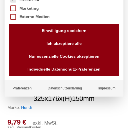
Marketing
Externe Medien
Einwilligung speichern
Ich akzeptiere alle
Nur essenzielle Cookies akzeptieren
Individuelle Datenschutz-Präferenzen
Gastronorm-Behälter 1/3, HENDI,
Präferenzen
Datenschutzerklärung
Impressum
Budget Line, GN 1/3, 5,7L,
325x176x(H)150mm
Marke:
Hendi
9,79
€
exkl. MwSt.
zzgl.
Versandkosten