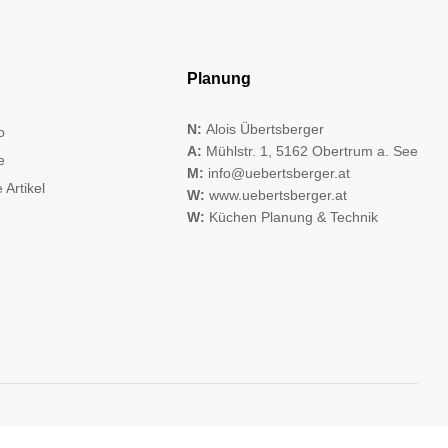
Planung
N:
Alois Übertsberger
o
A:
Mühlstr. 1, 5162 Obertrum a. See
e
M:
info@uebertsberger.at
 Artikel
W:
www.uebertsberger.at
W:
Küchen Planung & Technik