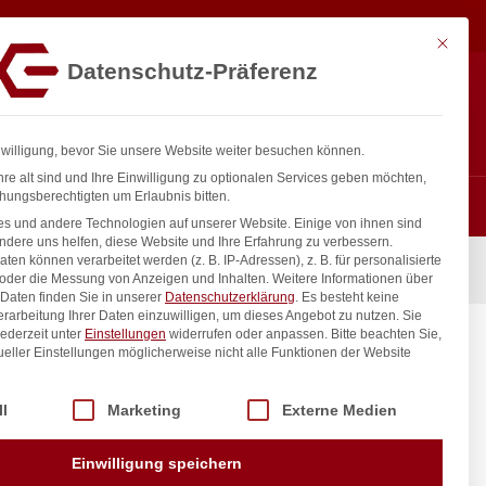
12,14
€
In den Warenkorb
exkl. MwSt.
Mit diese
Datenschutz-Präferenz
ntakt
Anmelden
nfo@gastro-consulting.at
Registrieren
0
nwilligung, bevor Sie unsere Website weiter besuchen können.
re alt sind und Ihre Einwilligung zu optionalen Services geben möchten,
hungsberechtigten um Erlaubnis bitten.
s und andere Technologien auf unserer Website. Einige von ihnen sind
ndere uns helfen, diese Website und Ihre Erfahrung zu verbessern.
n können verarbeitet werden (z. B. IP-Adressen), z. B. für personalisierte
Profi Line, GN 1/9, 1L, (H)100mm
 oder die Messung von Anzeigen und Inhalten.
Weitere Informationen über
Daten finden Sie in unserer
Datenschutzerklärung
.
Es besteht keine
Verarbeitung Ihrer Daten einzuwilligen, um dieses Angebot zu nutzen.
Sie
ederzeit unter
Einstellungen
widerrufen oder anpassen.
Bitte beachten Sie,
fi Line,
ueller Einstellungen möglicherweise nicht alle Funktionen der Website
 der Service-Gruppen, für die eine Einwilligung erteilt werden kann. Di
ll
Marketing
Externe Medien
inkl. / exkl. MwSt.
Einwilligung speichern