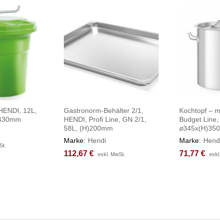
 HENDI, 12L,
Gastronorm-Behälter 2/1,
Kochtopf – m
)430mm
HENDI, Profi Line, GN 2/1,
Budget Line,
58L, (H)200mm
⌀345x(H)35
Marke:
Hendi
Marke:
Hend
St.
St.
112,67
112,67
€
€
71,77
71,77
€
€
exkl. MwSt.
exkl. MwSt.
exkl
exkl