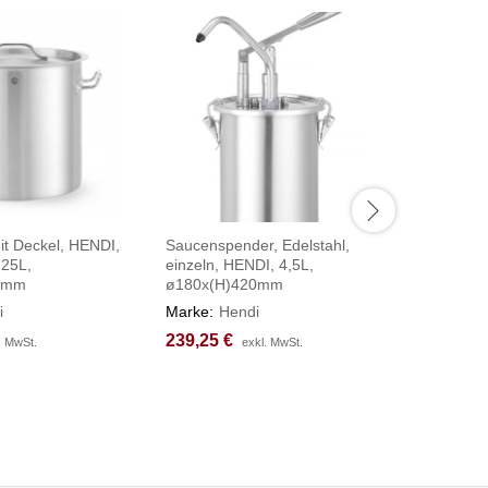
it Deckel, HENDI,
Saucenspender, Edelstahl,
Teigtasc
 25L,
einzeln, HENDI, 4,5L,
470x140
0mm
ø180x(H)420mm
Marke:
H
i
Marke:
Hendi
304,50
304,50
239,25
239,25
€
€
. MwSt.
. MwSt.
exkl. MwSt.
exkl. MwSt.