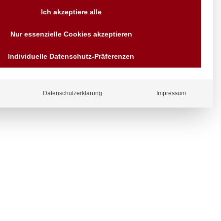
Versand AT & DE weitere auf
Ich akzeptiere alle
Anfragen
Wir sind seit über 40 Jahren
Nur essenzielle Cookies akzeptieren
für Sie da
Bezahlen Sie mit
Individuelle Datenschutz-Präferenzen
Vorrauskasse Paypal,
Kreditkarte, Direkt
ergl
Banküberweisung, Sofort,
iche
EPS oder GiroPay
Datenschutzerklärung
Impressum