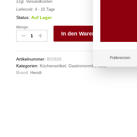
zzgl.
Versandkosten
Lieferzeit:
4 - 10 Tage
Status:
Auf Lager
Menge:
Gastronorm-
In den Warenkorb
Behälter
1/9,
V
HENDI,
e
Profi
n
Präferenzen
Artikelnummer:
801826
Line,
Kategorien:
Küchenartikel
,
Gastronormbehälter
GN
Brand:
Hendi
1/9,
1L,
(H)100mm
Anzahl