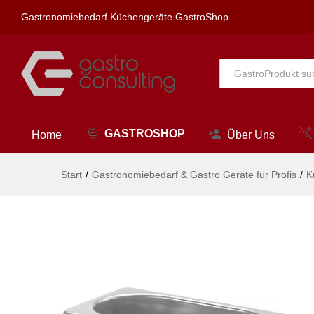
Gastronorm-Behälter 1/9, HENDI
Gastronomiebedarf Küchengeräte GastroShop
Beschreibung
Alle
GASTROSHOP
Home
Über Uns
Start
/
Gastronomiebedarf & Gastro Geräte für Profis
/
K