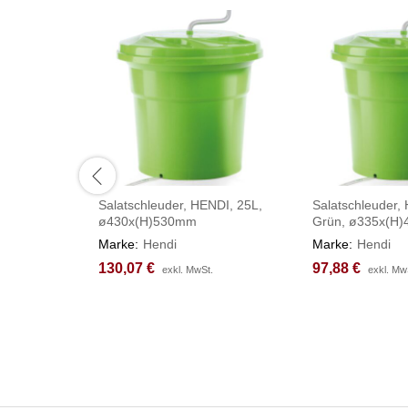
Salatschleuder, HENDI, 25L,
Salatschleuder,
ø430x(H)530mm
Grün, ø335x(H
Marke:
Hendi
Marke:
Hendi
130,07
130,07
€
€
97,88
97,88
€
€
exkl. MwSt.
exkl. MwSt.
exkl. Mw
exkl. Mw