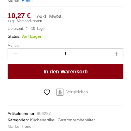
Marke:
Hendi
10,27
€
exkl. MwSt.
zzgl.
Versandkosten
Lieferzeit:
4 - 10 Tage
Status:
Auf Lager
Menge:
Gastronorm-
Behälter
2/3,
HENDI,
In den Warenkorb
Kitchen
Line,
GN
2/3,
Vergleichen
5,5L,
(H)65mm
Anzahl
Artikelnummer:
806227
Kategorien:
Küchenartikel
,
Gastronormbehälter
Marke:
Hendi