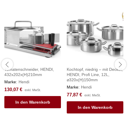
Tomatenschneider, HENDI,
Kochtopf, niedrig – mit Deckel,
432x202x(H)210mm
HENDI, Profi Line, 12L,
⌀320x(H)150mm
Marke:
Hendi
Marke:
Hendi
130,07
€
exkl. MwSt.
77,87
€
exkl. MwSt.
In den Warenkorb
In den Warenkorb