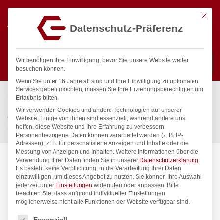
Mit die
Datenschutz-Präferenz
0
Wir benötigen Ihre Einwilligung, bevor Sie unsere Website weiter
besuchen können.
Wenn Sie unter 16 Jahre alt sind und Ihre Einwilligung zu optionalen
Suchen
Services geben möchten, müssen Sie Ihre Erziehungsberechtigten um
Start
/
Gastronomiebedarf & Gastro Geräte für Profis
/
Erlaubnis bitten.
Küchenartikel
/
Gastronormbehälter
/
Wir verwenden Cookies und andere Technologien auf unserer
Gastronorm-Behälter 2/3, HENDI, Kitchen Line, GN 2/3, 5,5L,
Website. Einige von ihnen sind essenziell, während andere uns
helfen, diese Website und Ihre Erfahrung zu verbessern.
(H)65mm
Personenbezogene Daten können verarbeitet werden (z. B. IP-
Adressen), z. B. für personalisierte Anzeigen und Inhalte oder die
Messung von Anzeigen und Inhalten.
Weitere Informationen über die
Verwendung Ihrer Daten finden Sie in unserer
Datenschutzerklärung
.
Es besteht keine Verpflichtung, in die Verarbeitung Ihrer Daten
einzuwilligen, um dieses Angebot zu nutzen.
Sie können Ihre Auswahl
jederzeit unter
Einstellungen
widerrufen oder anpassen.
Bitte
beachten Sie, dass aufgrund individueller Einstellungen
möglicherweise nicht alle Funktionen der Website verfügbar sind.
Es folgt eine Liste der Service-Gruppen, für die eine Einwilligung
Essenziell