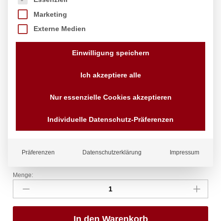
Marketing
Externe Medien
Einwilligung speichern
Präsentiertablett, HENDI,
Ich akzeptiere alle
310x230mm
Nur essenzielle Cookies akzeptieren
Marke:
Hendi
Individuelle Datenschutz-Präferenzen
9,53
€
exkl. MwSt.
zzgl.
Versandkosten
Lieferzeit:
4 - 10 Tage
Präferenzen
Datenschutzerklärung
Impressum
Status:
Auf Lager
Menge:
Präsentiertablett,
HENDI,
310x230mm
Anzahl
In den Warenkorb