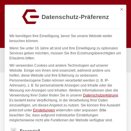
Mit die
Datenschutz-Präferenz
0
Wir benötigen Ihre Einwilligung, bevor Sie unsere Website weiter
besuchen können.
Wenn Sie unter 16 Jahre alt sind und Ihre Einwilligung zu optionalen
Suchen
Services geben möchten, müssen Sie Ihre Erziehungsberechtigten um
Start
/
Gastronomiebedarf & Gastro Geräte für Profis
/
Kühlung
/
Erlaubnis bitten.
Zubehör
/
Präsentiertablett, HENDI, 310x230mm
Wir verwenden Cookies und andere Technologien auf unserer
Website. Einige von ihnen sind essenziell, während andere uns
helfen, diese Website und Ihre Erfahrung zu verbessern.
Personenbezogene Daten können verarbeitet werden (z. B. IP-
Adressen), z. B. für personalisierte Anzeigen und Inhalte oder die
Messung von Anzeigen und Inhalten.
Weitere Informationen über die
Verwendung Ihrer Daten finden Sie in unserer
Datenschutzerklärung
.
Es besteht keine Verpflichtung, in die Verarbeitung Ihrer Daten
einzuwilligen, um dieses Angebot zu nutzen.
Sie können Ihre Auswahl
jederzeit unter
Einstellungen
widerrufen oder anpassen.
Bitte
beachten Sie, dass aufgrund individueller Einstellungen
möglicherweise nicht alle Funktionen der Website verfügbar sind.
Es folgt eine Liste der Service-Gruppen, für die eine Einwilligung
Essenziell