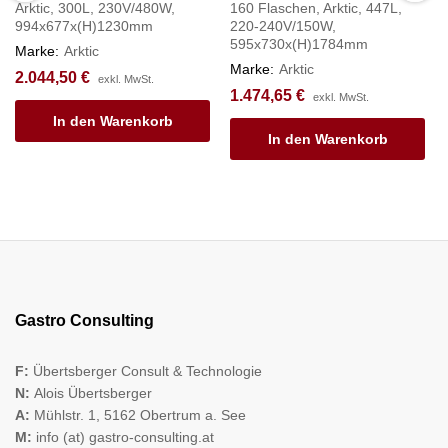
Arktic, 300L, 230V/480W,
160 Flaschen, Arktic, 447L,
994x677x(H)1230mm
220-240V/150W,
595x730x(H)1784mm
Marke:
Arktic
Marke:
Arktic
2.044,50
€
exkl. MwSt.
1.474,65
€
exkl. MwSt.
In den Warenkorb
In den Warenkorb
Gastro Consulting
F:
Übertsberger Consult & Technologie
N:
Alois Übertsberger
A:
Mühlstr. 1, 5162 Obertrum a. See
M:
info (at) gastro-consulting.at