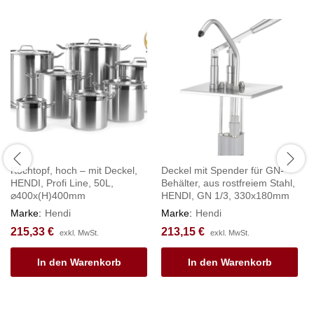
Kochtopf, hoch – mit Deckel,
Deckel mit Spender für GN-
HENDI, Profi Line, 50L,
Behälter, aus rostfreiem Stahl,
⌀400x(H)400mm
HENDI, GN 1/3, 330x180mm
Marke:
Hendi
Marke:
Hendi
215,33
€
213,15
€
exkl. MwSt.
exkl. MwSt.
In den Warenkorb
In den Warenkorb