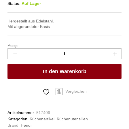
Status:
Auf Lager
Hergestellt aus Edelstahl.
Mit abgerundeter Basis.
Menge:
Rührschüssel,
HENDI,
3,3L,
ø259x(H)92mm
In den Warenkorb
Anzahl
Vergleichen
Artikelnummer:
517406
Kategorien:
Küchenartikel
,
Küchenutensilien
Brand:
Hendi