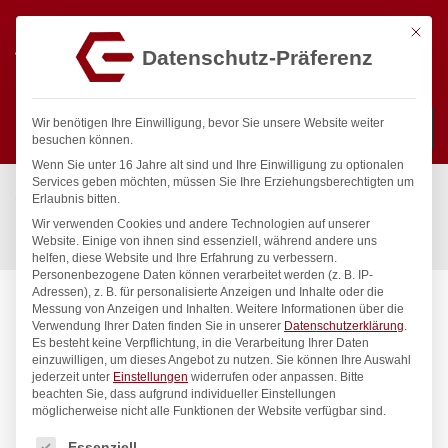
Mit die
Datenschutz-Präferenz
0
Wir benötigen Ihre Einwilligung, bevor Sie unsere Website weiter
besuchen können.
Wenn Sie unter 16 Jahre alt sind und Ihre Einwilligung zu optionalen
Suchen
Services geben möchten, müssen Sie Ihre Erziehungsberechtigten um
Start
/
Gastronomiebedarf & Gastro Geräte für Profis
/
Erlaubnis bitten.
Küchenartikel
/
Küchenutensilien
/
Wir verwenden Cookies und andere Technologien auf unserer
Rührschüssel, HENDI, 3,3L, ø259x(H)92mm
Website. Einige von ihnen sind essenziell, während andere uns
helfen, diese Website und Ihre Erfahrung zu verbessern.
Personenbezogene Daten können verarbeitet werden (z. B. IP-
Adressen), z. B. für personalisierte Anzeigen und Inhalte oder die
Messung von Anzeigen und Inhalten.
Weitere Informationen über die
Verwendung Ihrer Daten finden Sie in unserer
Datenschutzerklärung
.
Es besteht keine Verpflichtung, in die Verarbeitung Ihrer Daten
einzuwilligen, um dieses Angebot zu nutzen.
Sie können Ihre Auswahl
jederzeit unter
Einstellungen
widerrufen oder anpassen.
Bitte
beachten Sie, dass aufgrund individueller Einstellungen
möglicherweise nicht alle Funktionen der Website verfügbar sind.
Es folgt eine Liste der Service-Gruppen, für die eine Einwilligung
Essenziell