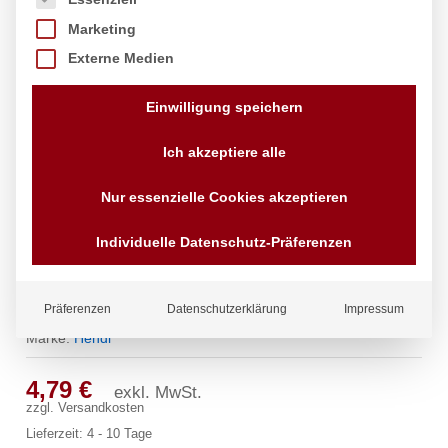
Marketing
Externe Medien
Einwilligung speichern
Ich akzeptiere alle
Nur essenzielle Cookies akzeptieren
Individuelle Datenschutz-Präferenzen
Rührschüssel, HENDI, 3,3L,
ø259x(H)92mm
Präferenzen
Datenschutzerklärung
Impressum
Marke:
Hendi
4,79
€
exkl. MwSt.
zzgl.
Versandkosten
Lieferzeit:
4 - 10 Tage