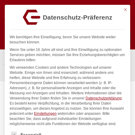
Mit die
Datenschutz-Präferenz
0
Wir benötigen Ihre Einwilligung, bevor Sie unsere Website weiter
besuchen können.
Wenn Sie unter 16 Jahre alt sind und Ihre Einwilligung zu optionalen
Suchen
Services geben möchten, müssen Sie Ihre Erziehungsberechtigten um
Start
/
Gastronomiebedarf & Gastro Geräte für Profis
/
Erlaubnis bitten.
Wassertechnik
/
Wellnes
/
Wir verwenden Cookies und andere Technologien auf unserer
spa Kneipp’sche Garnitur 1/2″ Ø 20mm 3/4″ ÜM
Website. Einige von ihnen sind essenziell, während andere uns
helfen, diese Website und Ihre Erfahrung zu verbessern.
Personenbezogene Daten können verarbeitet werden (z. B. IP-
Adressen), z. B. für personalisierte Anzeigen und Inhalte oder die
Messung von Anzeigen und Inhalten.
Weitere Informationen über die
Verwendung Ihrer Daten finden Sie in unserer
Datenschutzerklärung
.
Es besteht keine Verpflichtung, in die Verarbeitung Ihrer Daten
einzuwilligen, um dieses Angebot zu nutzen.
Sie können Ihre Auswahl
jederzeit unter
Einstellungen
widerrufen oder anpassen.
Bitte
beachten Sie, dass aufgrund individueller Einstellungen
möglicherweise nicht alle Funktionen der Website verfügbar sind.
Es folgt eine Liste der Service-Gruppen, für die eine Einwilligung
Essenziell