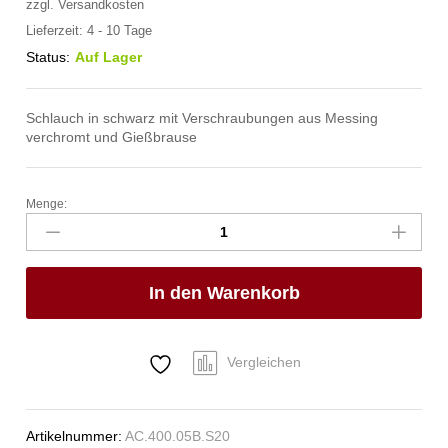
zzgl.
Versandkosten
Lieferzeit:
4 - 10 Tage
Status:
Auf Lager
Schlauch in schwarz mit Verschraubungen aus Messing
verchromt und Gießbrause
Menge:
spa
Kneipp'sche
Garnitur
1/2"
In den Warenkorb
Ø
20mm
3/4"
ÜM
Vergleichen
Anzahl
Artikelnummer:
AC.400.05B.S20