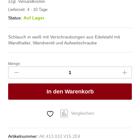
zzgl.
Versandkosten
Lieferzeit:
4 - 10 Tage
Status:
Auf Lager
Schlauch in weiß mit Verschraubungen aus Edelstahl mit
Wandhalter, Wandventil und Aufweitschraube
Menge:
spa
Kneipp'sche
Garnitur
1/2"
In den Warenkorb
Ø
20mm
3/4"
ÜM
Vergleichen
Anzahl
Artikelnummer:
AK.413.010.V15.2E4