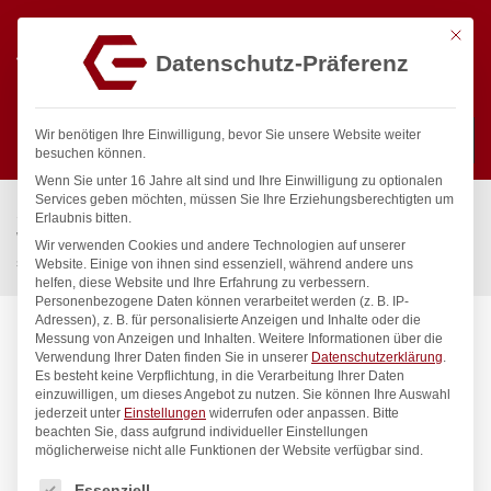
Mit die
Datenschutz-Präferenz
0
Wir benötigen Ihre Einwilligung, bevor Sie unsere Website weiter
besuchen können.
Wenn Sie unter 16 Jahre alt sind und Ihre Einwilligung zu optionalen
Suchen
Services geben möchten, müssen Sie Ihre Erziehungsberechtigten um
Start
/
Gastronomiebedarf & Gastro Geräte für Profis
/
Erlaubnis bitten.
Wassertechnik
/
Wellnes
/
Wir verwenden Cookies und andere Technologien auf unserer
spa Kneipp’sche Garnitur 1/2″ Ø 20mm 3/4″ ÜM
Website. Einige von ihnen sind essenziell, während andere uns
helfen, diese Website und Ihre Erfahrung zu verbessern.
Personenbezogene Daten können verarbeitet werden (z. B. IP-
Adressen), z. B. für personalisierte Anzeigen und Inhalte oder die
Messung von Anzeigen und Inhalten.
Weitere Informationen über die
Verwendung Ihrer Daten finden Sie in unserer
Datenschutzerklärung
.
Es besteht keine Verpflichtung, in die Verarbeitung Ihrer Daten
einzuwilligen, um dieses Angebot zu nutzen.
Sie können Ihre Auswahl
jederzeit unter
Einstellungen
widerrufen oder anpassen.
Bitte
beachten Sie, dass aufgrund individueller Einstellungen
möglicherweise nicht alle Funktionen der Website verfügbar sind.
Es folgt eine Liste der Service-Gruppen, für die eine Einwilligung
Essenziell