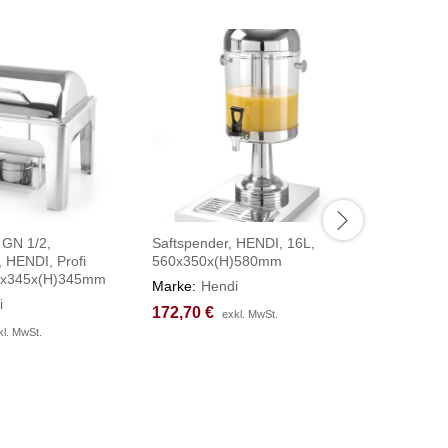
 GN 1/2,
Saftspender, HENDI, 16L,
Chafing D
, HENDI, Profi
560x350x(H)580mm
Spiegelgl
65x345x(H)345mm
Line, 6L
Marke:
Hendi
i
Marke:
H
172,70
172,70
€
€
exkl. MwSt.
exkl. MwSt.
123,98
123,98
kl. MwSt.
kl. MwSt.