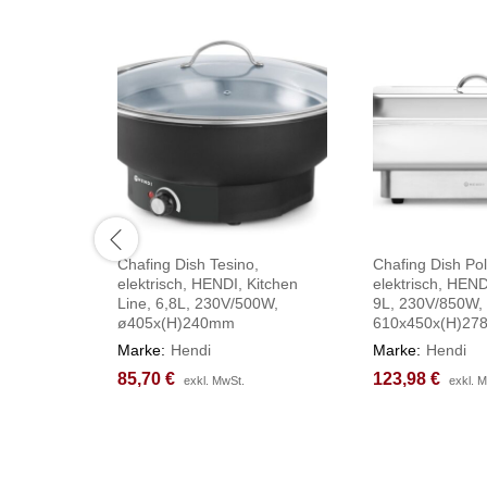
Chafing Dish Tesino,
Chafing Dish Pol
elektrisch, HENDI, Kitchen
elektrisch, HENDI
Line, 6,8L, 230V/500W,
9L, 230V/850W,
ø405x(H)240mm
610x450x(H)2
Marke:
Hendi
Marke:
Hendi
85,70
85,70
€
€
123,98
123,98
€
€
exkl. MwSt.
exkl. MwSt.
exkl. 
exkl. 