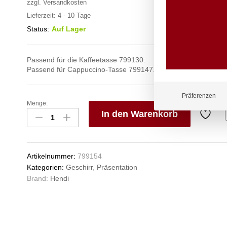
zzgl.
Versandkosten
Lieferzeit:
4 - 10 Tage
Status:
Auf Lager
Passend für die Kaffeetasse 799130.
Passend für Cappuccino-Tasse 799147.
Präferenzen
Menge:
Untertasse
In den Warenkorb
für
Kaffee,-
V
und
e
Cappuccino-
n
Artikelnummer:
799154
Tasse,
Kategorien:
Geschirr
,
Präsentation
HENDI,
Brand:
Hendi
ø145mm
Anzahl