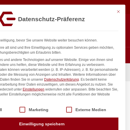
1,96
€
In den Warenkorb
exkl. MwSt.
Mit diese
Datenschutz-Präferenz
ntakt
Anmelden
nfo@gastro-consulting.at
Registrieren
0
nwilligung, bevor Sie unsere Website weiter besuchen können.
re alt sind und Ihre Einwilligung zu optionalen Services geben möchten,
hungsberechtigten um Erlaubnis bitten.
s und andere Technologien auf unserer Website. Einige von ihnen sind
ndere uns helfen, diese Website und Ihre Erfahrung zu verbessern.
n können verarbeitet werden (z. B. IP-Adressen), z. B. für personalisierte
se, HENDI, ø145mm
 oder die Messung von Anzeigen und Inhalten.
Weitere Informationen über
Daten finden Sie in unserer
Datenschutzerklärung
.
Es besteht keine
Verarbeitung Ihrer Daten einzuwilligen, um dieses Angebot zu nutzen.
Sie
ederzeit unter
Einstellungen
widerrufen oder anpassen.
Bitte beachten Sie,
ccino-
ueller Einstellungen möglicherweise nicht alle Funktionen der Website
 der Service-Gruppen, für die eine Einwilligung erteilt werden kann. Di
ll
Marketing
Externe Medien
inkl. / exkl. MwSt.
Einwilligung speichern