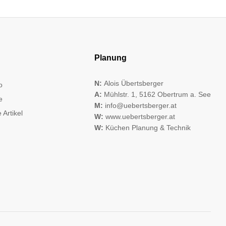
Planung
N:
Alois Übertsberger
o
A:
Mühlstr. 1, 5162 Obertrum a. See
e
M:
info@uebertsberger.at
 Artikel
W:
www.uebertsberger.at
W:
Küchen Planung & Technik