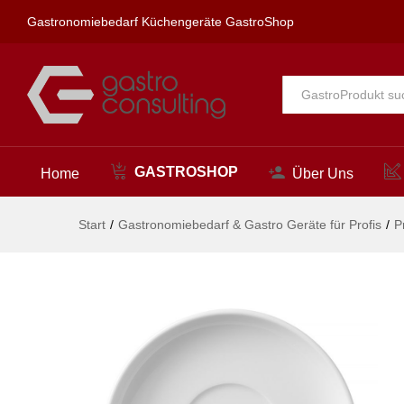
Untertasse für Kaffee,- und C
Gastronomiebedarf Küchengeräte GastroShop
Beschreibung
Alle
GASTROSHOP
Home
Über Uns
Start
/
Gastronomiebedarf & Gastro Geräte für Profis
/
P