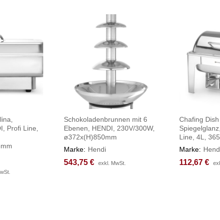
lina,
Schokoladenbrunnen mit 6
Chafing Dish
, Profi Line,
Ebenen, HENDI, 230V/300W,
Spiegelglanz
ø372x(H)850mm
Line, 4L, 3
78mm
Marke:
Hendi
Marke:
Hend
543,75
543,75
€
€
112,67
112,67
€
€
exkl. MwSt.
exkl. MwSt.
ex
ex
MwSt.
MwSt.