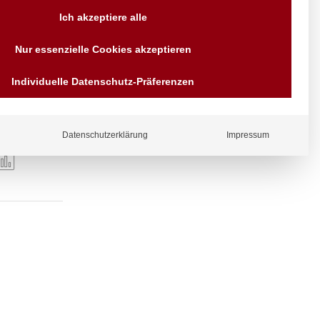
Versand AT & DE weitere auf
Ich akzeptiere alle
Anfragen
Wir sind seit über 40 Jahren
Nur essenzielle Cookies akzeptieren
für Sie da
Bezahlen Sie mit
Individuelle Datenschutz-Präferenzen
Vorrauskasse Paypal,
Kreditkarte, Direkt
Banküberweisung, Sofort,
EPS oder GiroPay
Datenschutzerklärung
Impressum
ergl
iche