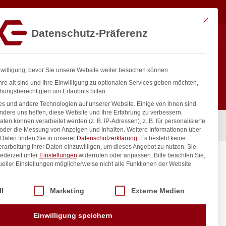
5,44
€
In den Warenkorb
exkl. MwSt.
Mit diese
Datenschutz-Präferenz
ntakt
Anmelden
nfo@gastro-consulting.at
Registrieren
0
nwilligung, bevor Sie unsere Website weiter besuchen können.
re alt sind und Ihre Einwilligung zu optionalen Services geben möchten,
hungsberechtigten um Erlaubnis bitten.
s und andere Technologien auf unserer Website. Einige von ihnen sind
ndere uns helfen, diese Website und Ihre Erfahrung zu verbessern.
n können verarbeitet werden (z. B. IP-Adressen), z. B. für personalisierte
e, GN 1/4, xx(H)mm
 oder die Messung von Anzeigen und Inhalten.
Weitere Informationen über
Daten finden Sie in unserer
Datenschutzerklärung
.
Es besteht keine
Verarbeitung Ihrer Daten einzuwilligen, um dieses Angebot zu nutzen.
Sie
ederzeit unter
Einstellungen
widerrufen oder anpassen.
Bitte beachten Sie,
 GN 1/4,
ueller Einstellungen möglicherweise nicht alle Funktionen der Website
 der Service-Gruppen, für die eine Einwilligung erteilt werden kann. Di
ll
Marketing
Externe Medien
inkl. / exkl. MwSt.
Einwilligung speichern