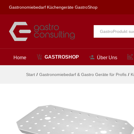
Abtropfgitter, HENDI, Kitchen 
Gastronomiebedarf Küchengeräte GastroShop
Beschreibung
Alle
GASTROSHOP
Home
Über Uns
Start
/
Gastronomiebedarf & Gastro Geräte für Profis
/
K