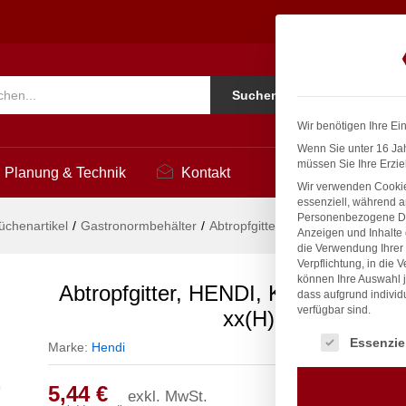
Line, GN 1/4, xx(H)mm
Ko
Suchen
i
Wir benötigen Ihre Ei
Wenn Sie unter 16 Jah
müssen Sie Ihre Erzie
Planung & Technik
Kontakt
Wir verwenden Cookie
essenziell, während a
Personenbezogene Date
üchenartikel
/
Gastronormbehälter
/
Abtropfgitter, HENDI, Kitchen Lin
Anzeigen und Inhalte
die Verwendung Ihrer 
Verpflichtung, in die 
können Ihre Auswahl j
Abtropfgitter, HENDI, Kitchen Line,
dass aufgrund individ
verfügbar sind.
xx(H)mm
Es folgt eine Liste
Essenzie
Marke:
Hendi
5,44
€
exkl. MwSt.