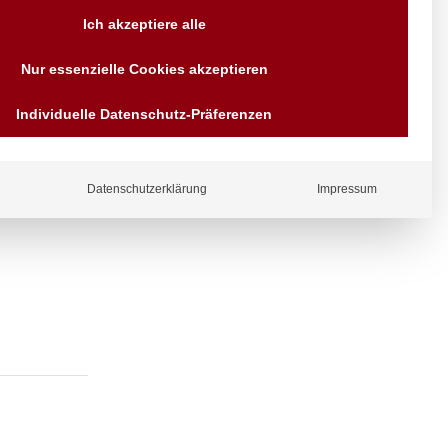
Versand AT & DE weitere auf
Ich akzeptiere alle
Anfragen
Wir sind seit über 40 Jahren
Nur essenzielle Cookies akzeptieren
für Sie da
Bezahlen Sie mit
Individuelle Datenschutz-Präferenzen
Vorrauskasse Paypal,
Kreditkarte, Direkt
ergl
Banküberweisung, Sofort,
iche
EPS oder GiroPay
Datenschutzerklärung
Impressum