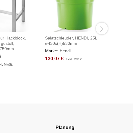
für Hackblock,
Salatschleuder, HENDI, 25L,
Kochtopf 
gestell,
ø430x(H)530mm
Budget Li
)750mm
⌀360x(H
Marke:
Hendi
i
Marke:
H
130,07
130,07
€
€
exkl. MwSt.
exkl. MwSt.
97,88
97,88
€
€
kl. MwSt.
kl. MwSt.
Planung