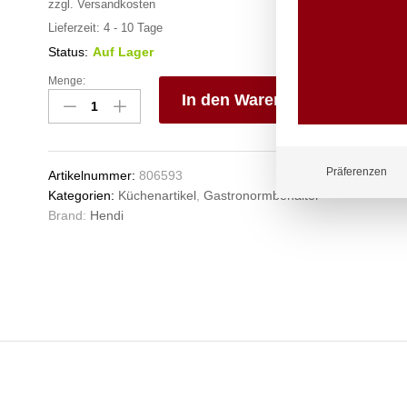
zzgl.
Versandkosten
Lieferzeit:
4 - 10 Tage
Status:
Auf Lager
Menge:
Abtropfgitter,
In den Warenkorb
HENDI,
Kitchen
V
Line,
e
GN
n
Präferenzen
Artikelnummer:
806593
1/4,
Kategorien:
Küchenartikel
,
Gastronormbehälter
xx(H)mm
Brand:
Hendi
Anzahl