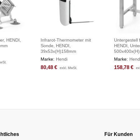
r, HENDI,
Infrarot-Thermometer mit
Untergestell 
90mm
Sonde, HENDI,
HENDI, Unter
39x53x(H)158mm
500x400x(H
Marke:
Hendi
Marke:
Hend
MwSt.
MwSt.
80,48
80,48
€
€
158,78
158,78
€
€
exkl. MwSt.
exkl. MwSt.
ex
ex
htliches
Für Kunden