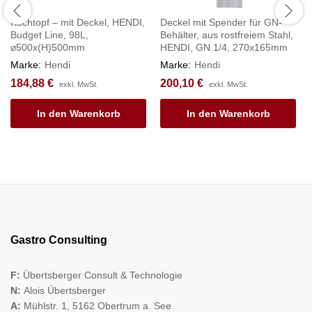
Kochtopf – mit Deckel, HENDI,
Deckel mit Spender für GN-
Budget Line, 98L,
Behälter, aus rostfreiem Stahl,
⌀500x(H)500mm
HENDI, GN 1/4, 270x165mm
Marke:
Hendi
Marke:
Hendi
184,88
€
200,10
€
exkl. MwSt.
exkl. MwSt.
In den Warenkorb
In den Warenkorb
Gastro Consulting
F:
Übertsberger Consult & Technologie
N:
Alois Übertsberger
A:
Mühlstr. 1, 5162 Obertrum a. See