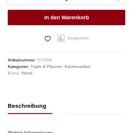
ohne
Deckel,
In den Warenkorb
HENDI,
Kitchen
Line,
2,9L,
Vergleichen
⌀200x(H)95mm
Anzahl
Artikelnummer:
837658
Kategorien:
Töpfe & Pfannen
,
Küchenartikel
Brand:
Hendi
Beschreibung
Weitere Informationen: