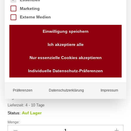
Marketing
Externe Medien
Einwilligung speichern
Ich akzeptiere alle
Nur essenzielle Cookies akzeptieren
Bratentopf – ohne Deckel, HENDI,
Kitchen Line, 2,9L, ⌀200x(H)95mm
Individuelle Datenschutz-Präferenzen
Marke:
Hendi
15,88
€
Präferenzen
Datenschutzerklärung
Impressum
exkl. MwSt.
zzgl.
Versandkosten
Lieferzeit:
4 - 10 Tage
Status:
Auf Lager
Menge:
Bratentopf
-