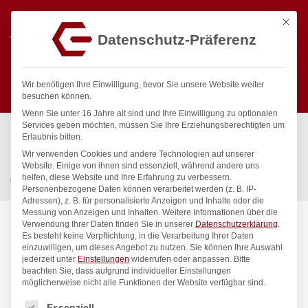
Mit die
Datenschutz-Präferenz
0
Wir benötigen Ihre Einwilligung, bevor Sie unsere Website weiter
besuchen können.
Wenn Sie unter 16 Jahre alt sind und Ihre Einwilligung zu optionalen
Suchen
Services geben möchten, müssen Sie Ihre Erziehungsberechtigten um
Start
/
Gastronomiebedarf & Gastro Geräte für Profis
/
Erlaubnis bitten.
Küchenartikel
/
Töpfe & Pfannen
/
Wir verwenden Cookies und andere Technologien auf unserer
Bratentopf – ohne Deckel, HENDI, Kitchen Line, 2,9L,
Website. Einige von ihnen sind essenziell, während andere uns
helfen, diese Website und Ihre Erfahrung zu verbessern.
⌀200x(H)95mm
Personenbezogene Daten können verarbeitet werden (z. B. IP-
Adressen), z. B. für personalisierte Anzeigen und Inhalte oder die
Messung von Anzeigen und Inhalten.
Weitere Informationen über die
Verwendung Ihrer Daten finden Sie in unserer
Datenschutzerklärung
.
Es besteht keine Verpflichtung, in die Verarbeitung Ihrer Daten
einzuwilligen, um dieses Angebot zu nutzen.
Sie können Ihre Auswahl
jederzeit unter
Einstellungen
widerrufen oder anpassen.
Bitte
beachten Sie, dass aufgrund individueller Einstellungen
möglicherweise nicht alle Funktionen der Website verfügbar sind.
Es folgt eine Liste der Service-Gruppen, für die eine Einwilligung
Essenziell