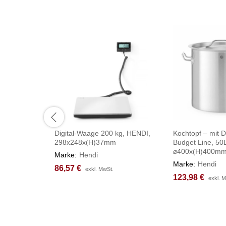
Digital-Waage 200 kg, HENDI,
Kochtopf – mit 
298x248x(H)37mm
Budget Line, 50
⌀400x(H)400m
Marke:
Hendi
Marke:
Hendi
86,57
86,57
€
€
exkl. MwSt.
exkl. MwSt.
123,98
123,98
€
€
exkl. 
exkl. 