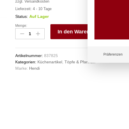
zzgl.
Versandkosten
Lieferzeit:
4 - 10 Tage
Status:
Auf Lager
Menge:
Deckel
In den Warenkorb
für
Kochtöpfe,
V
HENDI,
e
Kitchen
n
Präferenzen
Artikelnummer:
837825
Line,
Kategorien:
Küchenartikel
,
Töpfe & Pfannen
ø200mm
Marke:
Hendi
Anzahl