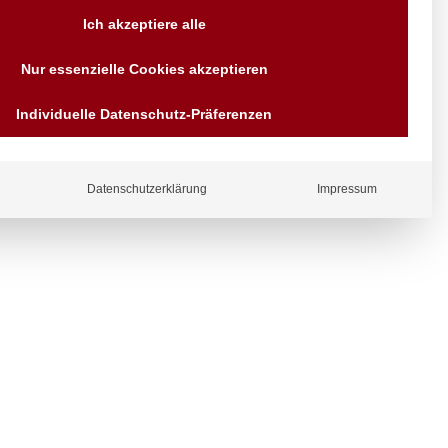
Versand AT & DE weitere auf
Ich akzeptiere alle
Anfragen
Wir sind seit über 40 Jahren
Nur essenzielle Cookies akzeptieren
für Sie da
Bezahlen Sie mit
Individuelle Datenschutz-Präferenzen
Vorrauskasse Paypal,
Kreditkarte, Direkt
ergl
Banküberweisung, Sofort,
iche
EPS oder GiroPay
Datenschutzerklärung
Impressum