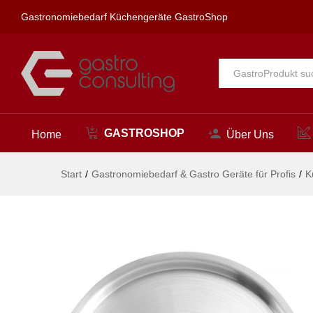
Deckel für Kochtöpfe, HENDI, 
Gastronomiebedarf Küchengeräte GastroShop
Beschreibung
Alle
GASTROSHOP
Home
Über Uns
Start
/
Gastronomiebedarf & Gastro Geräte für Profis
/
K