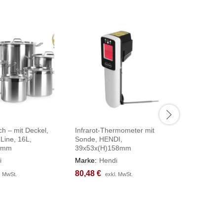
ch – mit Deckel,
Infrarot-Thermometer mit
Eiscreme
 Line, 16L,
Sonde, HENDI,
230V/18
0mm
39x53x(H)158mm
285x340
i
Marke:
Hendi
Marke:
H
80,48
80,48
€
€
384,98
384,98
. MwSt.
. MwSt.
exkl. MwSt.
exkl. MwSt.