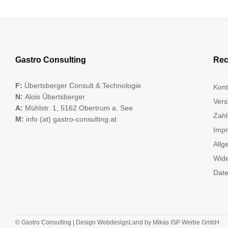
Gastro Consulting
Rec
F:
Übertsberger Consult & Technologie
Kont
N:
Alois Übertsberger
Vers
A:
Mühlstr. 1, 5162 Obertrum a. See
Zahl
M:
info (at) gastro-consulting.at
Imp
Allg
Wide
Date
© Gastro Consulting | Design
WebdesignLand
by
Mikas ISP Werbe GmbH