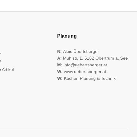
Planung
N:
Alois Übertsberger
o
A:
Mühlstr. 1, 5162 Obertrum a. See
e
M:
info@uebertsberger.at
 Artikel
W:
www.uebertsberger.at
W:
Küchen Planung & Technik