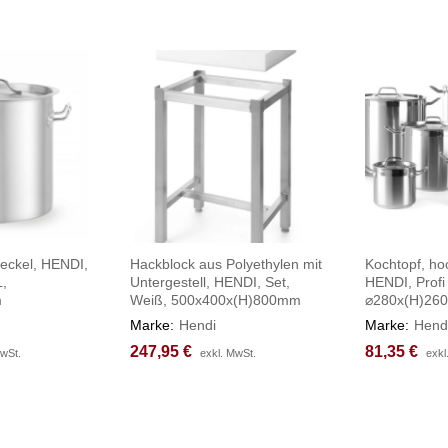
Deckel, HENDI,
Hackblock aus Polyethylen mit
Kochtopf, ho
L,
Untergestell, HENDI, Set,
HENDI, Profi
m
Weiß, 500x400x(H)800mm
⌀280x(H)26
Marke:
Hendi
Marke:
Hend
247,95
247,95
€
€
81,35
81,35
€
€
MwSt.
MwSt.
exkl. MwSt.
exkl. MwSt.
exkl
exkl