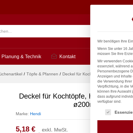
Kitchen Line, ø200mm
Suchen
Wir benötigen Ihre Ei
Wenn Sie unter 16 Jah
müssen Sie Ihre Erzie
Planung & Technik
Kontakt
Wir verwenden Cookie
essenziell, während a
Personenbezogene Date
üchenartikel
/
Töpfe & Pfannen
/
Deckel für Kochtöpfe, HENDI, Kitch
Anzeigen und Inhalte
die Verwendung Ihrer 
Verpflichtung, in die 
können Ihre Auswahl j
Deckel für Kochtöpfe, HENDI, Kitche
dass aufgrund individ
verfügbar sind.
ø200mm
Es folgt eine Liste
Essenzie
Marke:
Hendi
5,18
€
exkl. MwSt.