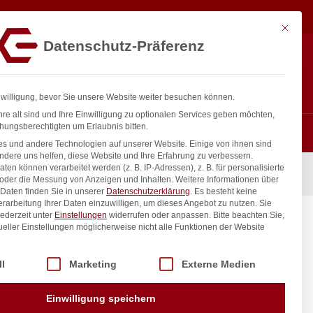
5,18
€
In den Warenkorb
exkl. MwSt.
Mit diese
Datenschutz-Präferenz
Hotline
Anmelden
+43 800 404 407
Registrieren
0
nwilligung, bevor Sie unsere Website weiter besuchen können.
re alt sind und Ihre Einwilligung zu optionalen Services geben möchten,
hungsberechtigten um Erlaubnis bitten.
s und andere Technologien auf unserer Website. Einige von ihnen sind
ndere uns helfen, diese Website und Ihre Erfahrung zu verbessern.
n können verarbeitet werden (z. B. IP-Adressen), z. B. für personalisierte
en Line, ø200mm
 oder die Messung von Anzeigen und Inhalten.
Weitere Informationen über
Daten finden Sie in unserer
Datenschutzerklärung
.
Es besteht keine
Verarbeitung Ihrer Daten einzuwilligen, um dieses Angebot zu nutzen.
Sie
ederzeit unter
Einstellungen
widerrufen oder anpassen.
Bitte beachten Sie,
n Line,
ueller Einstellungen möglicherweise nicht alle Funktionen der Website
 der Service-Gruppen, für die eine Einwilligung erteilt werden kann. Di
ll
Marketing
Externe Medien
inkl. / exkl. MwSt.
Einwilligung speichern