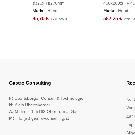
⌀320x(H)270mm
400x200x(H)4
Marke:
Hendi
Marke:
Hendi
85,70
85,70
€
€
587,25
587,25
€
€
exkl. MwSt.
exkl. MwSt.
exkl. 
exkl. 
Gastro Consulting
Rec
F:
Übertsberger Consult & Technologie
Kont
N:
Alois Übertsberger
Vers
A:
Mühlstr. 1, 5162 Obertrum a. See
Zahl
M:
info (at) gastro-consulting.at
Imp
Allg