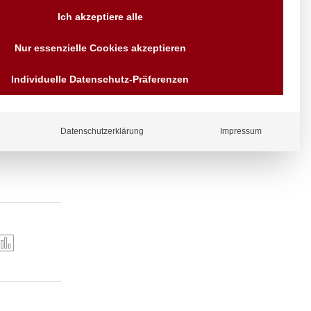
Versand AT & DE weitere auf
Ich akzeptiere alle
Anfragen
Wir sind seit über 40 Jahren
Nur essenzielle Cookies akzeptieren
für Sie da
Bezahlen Sie mit
Individuelle Datenschutz-Präferenzen
Vorrauskasse Paypal,
eich 85-95°C.
Kreditkarte, Direkt
Banküberweisung, Sofort,
EPS oder GiroPay
Datenschutzerklärung
Impressum
ergl
iche