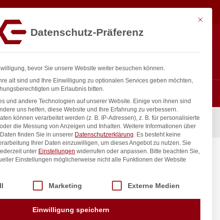
4,57
€
In den Warenkorb
exkl. MwSt.
Mit diese
Datenschutz-Präferenz
ntakt
Anmelden
nfo@gastro-consulting.at
Registrieren
0
nwilligung, bevor Sie unsere Website weiter besuchen können.
re alt sind und Ihre Einwilligung zu optionalen Services geben möchten,
hungsberechtigten um Erlaubnis bitten.
s und andere Technologien auf unserer Website. Einige von ihnen sind
ndere uns helfen, diese Website und Ihre Erfahrung zu verbessern.
n können verarbeitet werden (z. B. IP-Adressen), z. B. für personalisierte
H)230mm
 oder die Messung von Anzeigen und Inhalten.
Weitere Informationen über
Daten finden Sie in unserer
Datenschutzerklärung
.
Es besteht keine
Verarbeitung Ihrer Daten einzuwilligen, um dieses Angebot zu nutzen.
Sie
ederzeit unter
Einstellungen
widerrufen oder anpassen.
Bitte beachten Sie,
(H)230mm
ueller Einstellungen möglicherweise nicht alle Funktionen der Website
 der Service-Gruppen, für die eine Einwilligung erteilt werden kann. Di
ll
Marketing
Externe Medien
inkl. / exkl. MwSt.
Einwilligung speichern