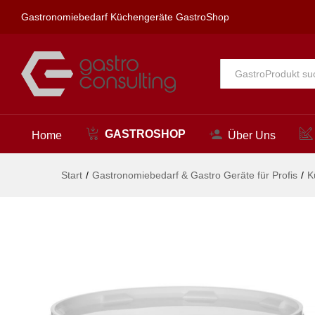
Eimer, HENDI, 11,5L, Weiß, ø
Gastronomiebedarf Küchengeräte GastroShop
Beschreibung
Alle
GASTROSHOP
Home
Über Uns
Start
/
Gastronomiebedarf & Gastro Geräte für Profis
/
K