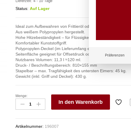
Lieferzeit:
4 - 10 Tage
Status:
Auf Lager
Ideal zum Aufbewahren von Frittieröl oder Soßen.
Aus weißem Polypropylen hergestellt.
Hohe Hitzebeständigkeit – für Flüssigkeiten im Temperaturber
Komfortabler Kunststoffgriff.
Polypropylen-Deckel (im Lieferumfang enthalten).
Seitenfläche geeignet für Offsetdruck oder Etikettierung.
Präferenzen
Nutzbares Volumen: 11,3 l ≈120 ml.
Druck- / Beschriftungsbereich: 810×155 mm
Stapelbar – max. Tragfähigkeit des untersten Eimers: 45 kg.
Gewicht (inkl. Griff und Deckel): 430 g.
Menge:
Eimer,
In den Warenkorb
HENDI,
11,5L,
V
Weiß,
e
ø300x(H)230mm
n
Artikelnummer:
196007
Anzahl