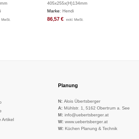
0mm
405x255x(H)134mm
⌀450x(H
i
Marke:
Hendi
Marke:
H
86,57
86,57
€
€
156,17
156,17
. MwSt.
. MwSt.
exkl. MwSt.
exkl. MwSt.
Planung
N:
Alois Übertsberger
o
A:
Mühlstr. 1, 5162 Obertrum a. See
e
M:
info@uebertsberger.at
 Artikel
W:
www.uebertsberger.at
W:
Küchen Planung & Technik