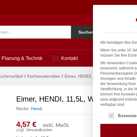
300x(H)230mm
Ko
Suchen
i
Wir benötigen Ihre Ei
Wenn Sie unter 16 Jah
müssen Sie Ihre Erzie
Planung & Technik
Kontakt
Wir verwenden Cookie
essenziell, während a
Personenbezogene Date
üchenartikel
/
Küchenutensilien
/
Eimer, HENDI, 11,5L, Weiß, ø300x(
Anzeigen und Inhalte
die Verwendung Ihrer 
Verpflichtung, in die 
können Ihre Auswahl j
Eimer, HENDI, 11,5L, Weiß, ø300x
dass aufgrund individ
verfügbar sind.
Marke:
Hendi
Es folgt eine Liste
Essenzie
4,57
€
exkl. MwSt.
zzgl.
Versandkosten