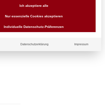
Versand AT & DE weitere auf
Ich akzeptiere alle
Anfragen
Wir sind seit über 40 Jahren
Nur essenzielle Cookies akzeptieren
für Sie da
Bezahlen Sie mit
Individuelle Datenschutz-Präferenzen
Vorrauskasse Paypal,
Kreditkarte, Direkt
ergl
Banküberweisung, Sofort,
iche
EPS oder GiroPay
Datenschutzerklärung
Impressum