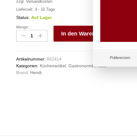
zzgl.
Versandkosten
Lieferzeit:
4 - 10 Tage
Status:
Auf Lager
Menge:
Gastronorm-
In den Warenkorb
Behälter
1/2,
V
HENDI,
e
Profi
n
Präferenzen
Artikelnummer:
862414
Line,
Kategorien:
Küchenartikel
,
Gastronormbehälter
GN
Brand:
Hendi
1/2,
9,5L,
Schwarz,
325x265x(H)150mm
Anzahl