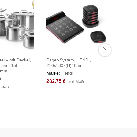
tel – mit Deckel,
Pager-System, HENDI,
Kochtopf,
 Line, 15L,
210x130x(H)40mm
HENDI, Pr
0mm
⌀280x(H
Marke:
Hendi
i
Marke:
H
282,75
282,75
€
€
exkl. MwSt.
exkl. MwSt.
81,35
81,35
€
€
. MwSt.
. MwSt.