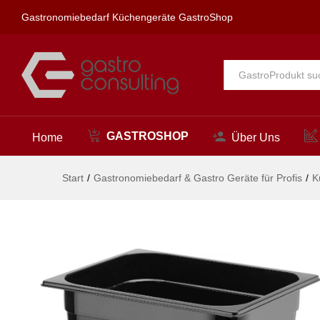
325x265x(H)150mm
Gastronomiebedarf Küchengeräte GastroShop
Beschreibung
Alle
GASTROSHOP
Home
Über Uns
Start
/
Gastronomiebedarf & Gastro Geräte für Profis
/
K