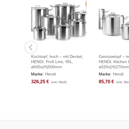
Kochtopf, hoch – mit Deckel,
Gemüsetopf – mi
HENDI, Profi Line, 95L,
HENDI, Kitchen 
⌀500x(H)500mm
⌀320x(H)270m
Marke:
Hendi
Marke:
Hendi
326,25
326,25
€
€
85,70
85,70
€
€
exkl. MwSt.
exkl. MwSt.
exkl. Mw
exkl. Mw