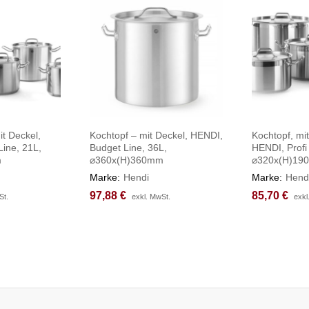
t Deckel,
Kochtopf – mit Deckel, HENDI,
Kochtopf, mit
Line, 21L,
Budget Line, 36L,
HENDI, Profi
m
⌀360x(H)360mm
⌀320x(H)19
Marke:
Hendi
Marke:
Hend
97,88
97,88
€
€
85,70
85,70
€
€
St.
St.
exkl. MwSt.
exkl. MwSt.
exkl
exkl