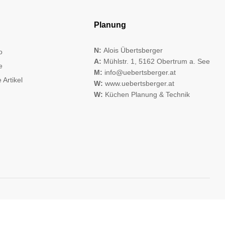
Planung
N:
Alois Übertsberger
o
A:
Mühlstr. 1, 5162 Obertrum a. See
e
M:
info@uebertsberger.at
 Artikel
W:
www.uebertsberger.at
W:
Küchen Planung & Technik