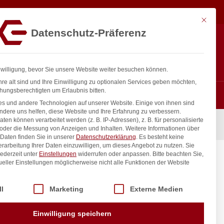
11,75
€
exkl.
In den Warenkorb
MwSt.
Mit diese
Datenschutz-Präferenz
ntakt
Anmelden
nfo@gastro-consulting.at
Registrieren
0
nwilligung, bevor Sie unsere Website weiter besuchen können.
re alt sind und Ihre Einwilligung zu optionalen Services geben möchten,
hungsberechtigten um Erlaubnis bitten.
s und andere Technologien auf unserer Website. Einige von ihnen sind
ndere uns helfen, diese Website und Ihre Erfahrung zu verbessern.
n können verarbeitet werden (z. B. IP-Adressen), z. B. für personalisierte
 Profi Line, GN 1/2, 9,5L, Schwarz, 325x265x(H)150mm
 oder die Messung von Anzeigen und Inhalten.
Weitere Informationen über
Daten finden Sie in unserer
Datenschutzerklärung
.
Es besteht keine
Verarbeitung Ihrer Daten einzuwilligen, um dieses Angebot zu nutzen.
Sie
ederzeit unter
Einstellungen
widerrufen oder anpassen.
Bitte beachten Sie,
fi Line,
ueller Einstellungen möglicherweise nicht alle Funktionen der Website
H)150mm
 der Service-Gruppen, für die eine Einwilligung erteilt werden kann. Di
ll
Marketing
Externe Medien
inkl. / exkl. MwSt.
Einwilligung speichern