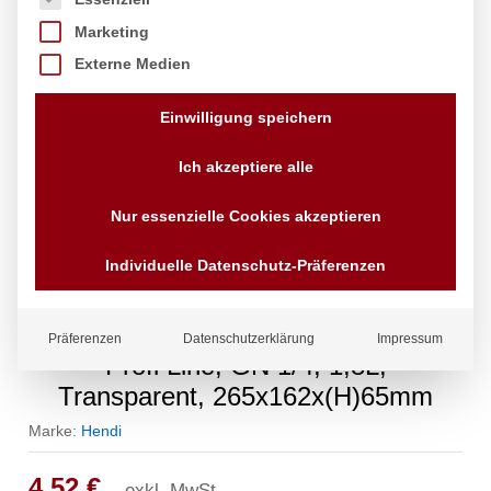
Marketing
Externe Medien
Einwilligung speichern
Ich akzeptiere alle
Nur essenzielle Cookies akzeptieren
Individuelle Datenschutz-Präferenzen
Gastronorm-Behälter 1/4, HENDI,
Präferenzen
Datenschutzerklärung
Impressum
Profi Line, GN 1/4, 1,8L,
Transparent, 265x162x(H)65mm
Marke:
Hendi
4,52
€
exkl. MwSt.