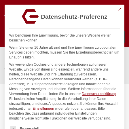
Mit die
Datenschutz-Präferenz
0
Wir benötigen Ihre Einwilligung, bevor Sie unsere Website weiter
besuchen können.
Wenn Sie unter 16 Jahre alt sind und Ihre Einwilligung zu optionalen
Suchen
Services geben möchten, müssen Sie Ihre Erziehungsberechtigten um
Start
/
Gastronomiebedarf & Gastro Geräte für Profis
/
Erlaubnis bitten.
Küchenartikel
/
Gastronormbehälter
/
Wir verwenden Cookies und andere Technologien auf unserer
Gastronorm-Behälter 1/4, HENDI, Profi Line, GN 1/4, 1,8L,
Website. Einige von ihnen sind essenziell, während andere uns
helfen, diese Website und Ihre Erfahrung zu verbessern.
Transparent, 265x162x(H)65mm
Personenbezogene Daten können verarbeitet werden (z. B. IP-
Adressen), z. B. für personalisierte Anzeigen und Inhalte oder die
Messung von Anzeigen und Inhalten.
Weitere Informationen über die
Verwendung Ihrer Daten finden Sie in unserer
Datenschutzerklärung
.
Es besteht keine Verpflichtung, in die Verarbeitung Ihrer Daten
einzuwilligen, um dieses Angebot zu nutzen.
Sie können Ihre Auswahl
jederzeit unter
Einstellungen
widerrufen oder anpassen.
Bitte
beachten Sie, dass aufgrund individueller Einstellungen
möglicherweise nicht alle Funktionen der Website verfügbar sind.
Es folgt eine Liste der Service-Gruppen, für die eine Einwilligung
Essenziell