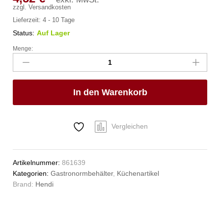
zzgl.
Versandkosten
Lieferzeit:
4 - 10 Tage
Status:
Auf Lager
Menge:
Gastronorm-
Behälter
1/4,
HENDI,
In den Warenkorb
Profi
Line,
GN
1/4,
Vergleichen
1,8L,
Transparent,
265x162x(H)65mm
Artikelnummer:
861639
Anzahl
Kategorien:
Gastronormbehälter
,
Küchenartikel
Brand:
Hendi