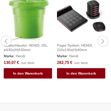
Salatschleuder, HENDI, 25L,
Pager-System, HENDI,
ø430x(H)530mm
210x130x(H)40mm
Marke:
Hendi
Marke:
Hendi
130,07
€
282,75
€
exkl. MwSt.
exkl. MwSt.
In den Warenkorb
In den Warenkorb