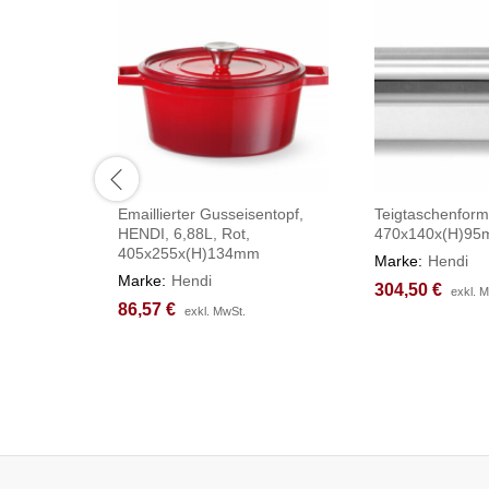
Emaillierter Gusseisentopf,
Teigtaschenform
HENDI, 6,88L, Rot,
470x140x(H)9
405x255x(H)134mm
Marke:
Hendi
Marke:
Hendi
304,50
304,50
€
€
exkl. 
exkl. 
86,57
86,57
€
€
exkl. MwSt.
exkl. MwSt.