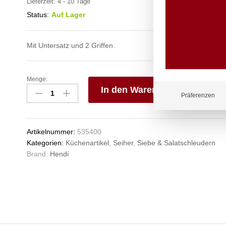
Lieferzeit:
4 - 10 Tage
Status:
Auf Lager
Mit Untersatz und 2 Griffen.
Menge:
Gemüsesieb,
In den Warenkorb
HENDI,
Präferenzen
ø225x(H)90mm
V
Anzahl
e
n
Artikelnummer:
535400
Kategorien:
Küchenartikel
,
Seiher
,
Siebe & Salatschleudern
Brand:
Hendi