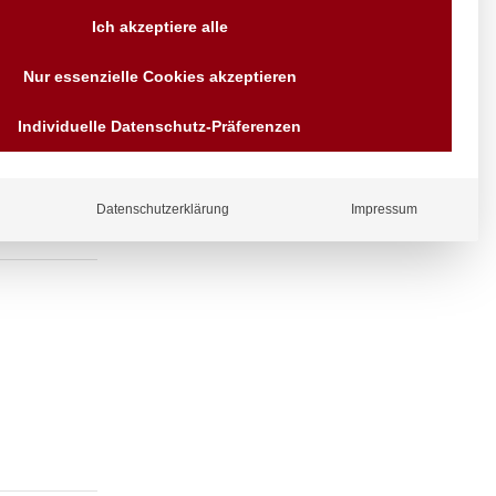
Versand AT & DE weitere auf
Ich akzeptiere alle
Anfragen
Wir sind seit über 40 Jahren
Nur essenzielle Cookies akzeptieren
für Sie da
Bezahlen Sie mit
Individuelle Datenschutz-Präferenzen
Vorrauskasse Paypal,
Kreditkarte, Direkt
Banküberweisung, Sofort,
EPS oder GiroPay
Datenschutzerklärung
Impressum
ergl
iche