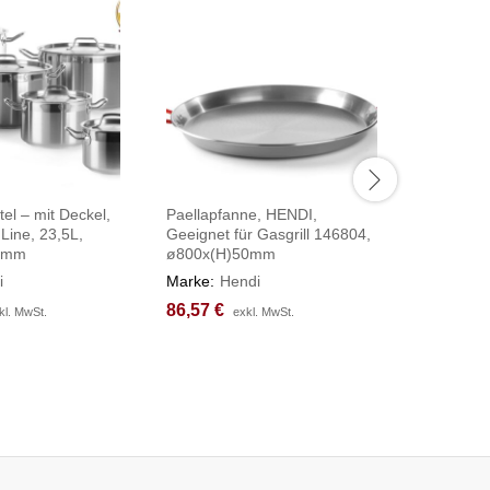
tel – mit Deckel,
Paellapfanne, HENDI,
Tomatens
Line, 23,5L,
Geeignet für Gasgrill 146804,
432x202
0mm
ø800x(H)50mm
Marke:
H
i
Marke:
Hendi
130,07
130,07
86,57
86,57
€
€
kl. MwSt.
kl. MwSt.
exkl. MwSt.
exkl. MwSt.