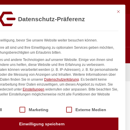
7,79
€
In den Warenkorb
exkl. MwSt.
Mit diese
Datenschutz-Präferenz
ntakt
Anmelden
nfo@gastro-consulting.at
Registrieren
0
nwilligung, bevor Sie unsere Website weiter besuchen können.
re alt sind und Ihre Einwilligung zu optionalen Services geben möchten,
hungsberechtigten um Erlaubnis bitten.
s und andere Technologien auf unserer Website. Einige von ihnen sind
ndere uns helfen, diese Website und Ihre Erfahrung zu verbessern.
n können verarbeitet werden (z. B. IP-Adressen), z. B. für personalisierte
 oder die Messung von Anzeigen und Inhalten.
Weitere Informationen über
Daten finden Sie in unserer
Datenschutzerklärung
.
Es besteht keine
Verarbeitung Ihrer Daten einzuwilligen, um dieses Angebot zu nutzen.
Sie
ederzeit unter
Einstellungen
widerrufen oder anpassen.
Bitte beachten Sie,
m
ueller Einstellungen möglicherweise nicht alle Funktionen der Website
 der Service-Gruppen, für die eine Einwilligung erteilt werden kann. Di
ll
Marketing
Externe Medien
inkl. / exkl. MwSt.
Einwilligung speichern