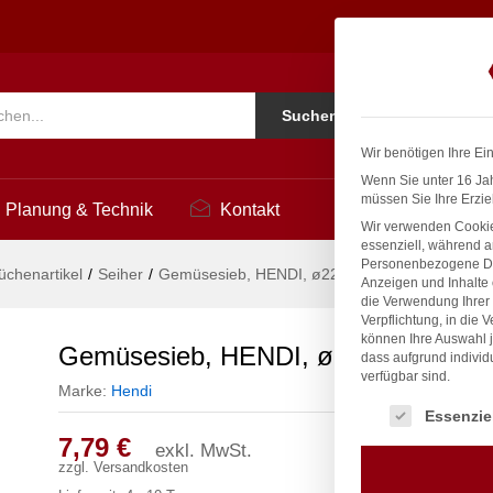
)90mm
Ko
Suchen
i
Wir benötigen Ihre Ei
Wenn Sie unter 16 Jah
müssen Sie Ihre Erzie
Planung & Technik
Kontakt
Wir verwenden Cookie
essenziell, während a
Personenbezogene Date
üchenartikel
/
Seiher
/
Gemüsesieb, HENDI, ø225x(H)90mm
Anzeigen und Inhalte
die Verwendung Ihrer 
Verpflichtung, in die 
können Ihre Auswahl j
Gemüsesieb, HENDI, ø225x(H)90m
dass aufgrund individ
verfügbar sind.
Marke:
Hendi
Es folgt eine Liste
Essenzie
7,79
€
exkl. MwSt.
zzgl.
Versandkosten