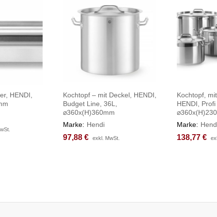
er, HENDI,
Kochtopf – mit Deckel, HENDI,
Kochtopf, mit
5mm
Budget Line, 36L,
HENDI, Profi 
⌀360x(H)360mm
⌀360x(H)23
Marke:
Hendi
Marke:
Hend
MwSt.
MwSt.
97,88
97,88
€
€
138,77
138,77
€
€
exkl. MwSt.
exkl. MwSt.
ex
ex