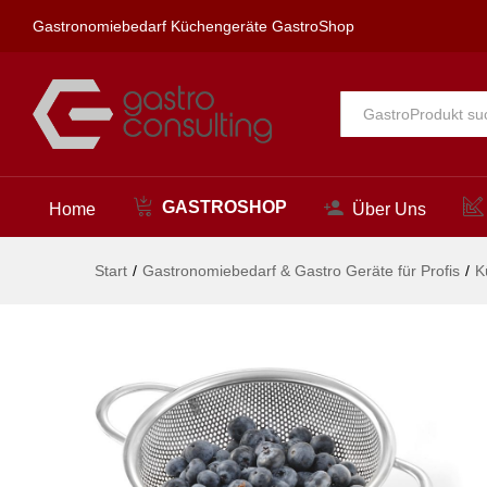
Gemüsesieb, HENDI, ø225x(H
Gastronomiebedarf Küchengeräte GastroShop
Beschreibung
Alle
GASTROSHOP
Home
Über Uns
Start
/
Gastronomiebedarf & Gastro Geräte für Profis
/
K