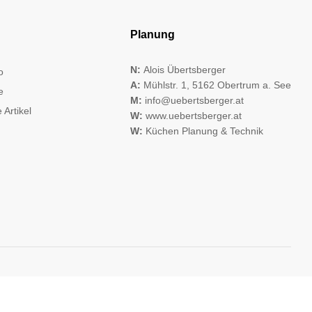
Planung
N:
Alois Übertsberger
o
A:
Mühlstr. 1, 5162 Obertrum a. See
e
M:
info@uebertsberger.at
 Artikel
W:
www.uebertsberger.at
W:
Küchen Planung & Technik