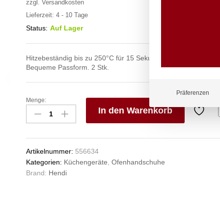
zzgl.
Versandkosten
Lieferzeit:
4 - 10 Tage
Status:
Auf Lager
Hitzebeständig bis zu 250°C für 15 Sekunden.
Bequeme Passform. 2 Stk.
Präferenzen
Menge:
Grillhandschuhe
In den Warenkorb
hitzebeständig
–
V
2
e
Stück,
n
Artikelnummer:
556634
HENDI,
Kategorien:
Küchengeräte
,
Ofenhandschuhe
2
Brand:
Hendi
Stk.,
(L)300mm
Anzahl