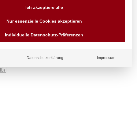
Versand AT & DE weitere auf
Ich akzeptiere alle
Anfragen
Wir sind seit über 40 Jahren
Nur essenzielle Cookies akzeptieren
für Sie da
Bezahlen Sie mit
Individuelle Datenschutz-Präferenzen
Vorrauskasse Paypal,
Kreditkarte, Direkt
Banküberweisung, Sofort,
EPS oder GiroPay
Datenschutzerklärung
Impressum
ergl
iche