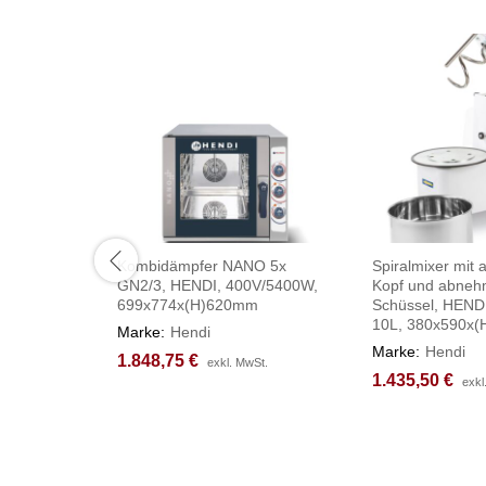
Kombidämpfer NANO 5x
Spiralmixer mit
GN2/3, HENDI, 400V/5400W,
Kopf und abneh
699x774x(H)620mm
Schüssel, HENDI
10L, 380x590x
Marke:
Hendi
Marke:
Hendi
1.848,75
1.848,75
€
€
exkl. MwSt.
exkl. MwSt.
1.435,50
1.435,50
€
€
exkl
exkl