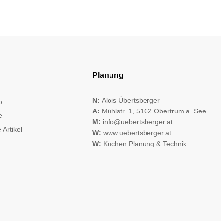
Planung
N:
Alois Übertsberger
o
A:
Mühlstr. 1, 5162 Obertrum a. See
e
M:
info@uebertsberger.at
 Artikel
W:
www.uebertsberger.at
W:
Küchen Planung & Technik