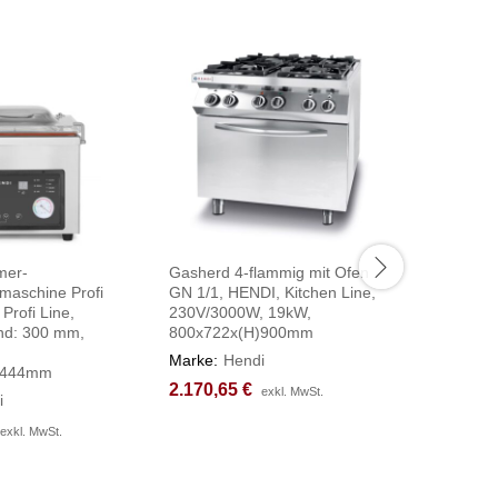
mer-
Gasherd 4-flammig mit Ofen
Dönergril
maschine Profi
GN 1/1, HENDI, Kitchen Line,
HENDI, Pr
Profi Line,
230V/3000W, 19kW,
735x745
nd: 300 mm,
800x722x(H)900mm
Marke:
H
Marke:
Hendi
1.022,2
1.022,2
)444mm
2.170,65
2.170,65
€
€
exkl. MwSt.
exkl. MwSt.
i
exkl. MwSt.
exkl. MwSt.