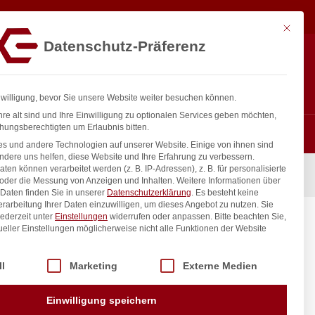
17,84
€
In den Warenkorb
exkl. MwSt.
Mit diese
Datenschutz-Präferenz
ntakt
Anmelden
nfo@gastro-consulting.at
Registrieren
0
nwilligung, bevor Sie unsere Website weiter besuchen können.
re alt sind und Ihre Einwilligung zu optionalen Services geben möchten,
hungsberechtigten um Erlaubnis bitten.
s und andere Technologien auf unserer Website. Einige von ihnen sind
ndere uns helfen, diese Website und Ihre Erfahrung zu verbessern.
n können verarbeitet werden (z. B. IP-Adressen), z. B. für personalisierte
Stück, HENDI, 2 Stk., (L)300mm
 oder die Messung von Anzeigen und Inhalten.
Weitere Informationen über
Daten finden Sie in unserer
Datenschutzerklärung
.
Es besteht keine
Verarbeitung Ihrer Daten einzuwilligen, um dieses Angebot zu nutzen.
Sie
ederzeit unter
Einstellungen
widerrufen oder anpassen.
Bitte beachten Sie,
 Stück,
ueller Einstellungen möglicherweise nicht alle Funktionen der Website
 der Service-Gruppen, für die eine Einwilligung erteilt werden kann. Di
ll
Marketing
Externe Medien
inkl. / exkl. MwSt.
Einwilligung speichern