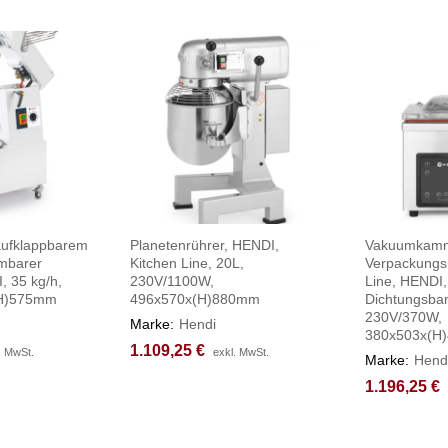
 aufklappbarem
Planetenrührer, HENDI,
Vakuumkam
mbarer
Kitchen Line, 20L,
Verpackungs
, 35 kg/h,
230V/1100W,
Line, HENDI, 
(H)575mm
496x570x(H)880mm
Dichtungsba
230V/370W,
Marke:
Hendi
380x503x(H
1.109,25
1.109,25
€
€
. MwSt.
. MwSt.
exkl. MwSt.
exkl. MwSt.
Marke:
Hend
1.196,25
1.196,25
€
€