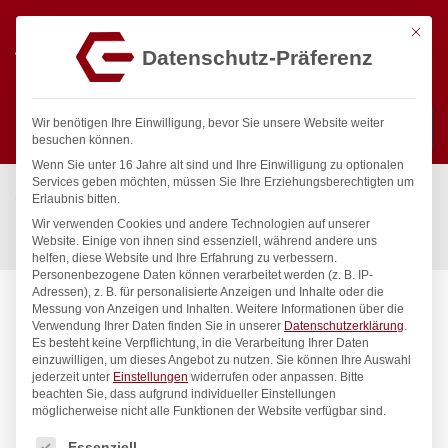
Mit die
Datenschutz-Präferenz
0
Wir benötigen Ihre Einwilligung, bevor Sie unsere Website weiter
besuchen können.
Wenn Sie unter 16 Jahre alt sind und Ihre Einwilligung zu optionalen
Suchen
Services geben möchten, müssen Sie Ihre Erziehungsberechtigten um
Start
/
Gastronomiebedarf & Gastro Geräte für Profis
/
Erlaubnis bitten.
Küchenartikel
/
Crème-Brûlée-Brenner
/
Wir verwenden Cookies und andere Technologien auf unserer
HENDI Jet Crème-Brûlée-Brenner, HENDI, 185x65x(H)100mm
Website. Einige von ihnen sind essenziell, während andere uns
helfen, diese Website und Ihre Erfahrung zu verbessern.
Personenbezogene Daten können verarbeitet werden (z. B. IP-
Adressen), z. B. für personalisierte Anzeigen und Inhalte oder die
Messung von Anzeigen und Inhalten.
Weitere Informationen über die
Verwendung Ihrer Daten finden Sie in unserer
Datenschutzerklärung
.
Es besteht keine Verpflichtung, in die Verarbeitung Ihrer Daten
einzuwilligen, um dieses Angebot zu nutzen.
Sie können Ihre Auswahl
jederzeit unter
Einstellungen
widerrufen oder anpassen.
Bitte
beachten Sie, dass aufgrund individueller Einstellungen
möglicherweise nicht alle Funktionen der Website verfügbar sind.
Es folgt eine Liste der Service-Gruppen, für die eine Einwilligung
Essenziell