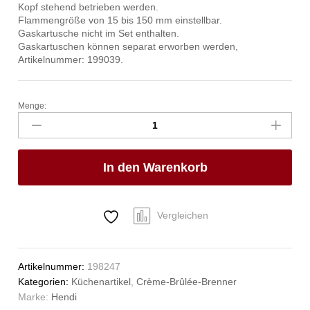
Kopf stehend betrieben werden.
Flammengröße von 15 bis 150 mm einstellbar.
Gaskartusche nicht im Set enthalten.
Gaskartuschen können separat erworben werden,
Artikelnummer: 199039.
Menge:
HENDI
Jet
Crème-
Brûlée-
In den Warenkorb
Brenner,
HENDI,
185x65x(H)100mm
Anzahl
Vergleichen
Artikelnummer:
198247
Kategorien:
Küchenartikel
,
Crème-Brûlée-Brenner
Marke:
Hendi