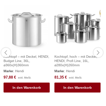
Kochtopf – mit Deckel, HENDI,
Kochtopf, hoch – mit Deckel,
Budget Line, 36L,
HENDI, Profi Line, 16L,
⌀360x(H)360mm
⌀280x(H)260mm
Marke:
Hendi
Marke:
Hendi
97,88
€
81,35
€
exkl. MwSt.
exkl. MwSt.
In den Warenkorb
In den Warenkorb