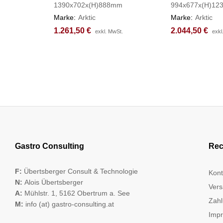
1390x702x(H)888mm
994x677x(H)1
Marke:
Arktic
Marke:
Arktic
1.261,50
1.261,50
€
€
2.044,50
2.044,50
€
€
exkl. MwSt.
exkl. MwSt.
exkl
exkl
Gastro Consulting
Rec
F:
Übertsberger Consult & Technologie
Kont
N:
Alois Übertsberger
Vers
A:
Mühlstr. 1, 5162 Obertrum a. See
Zahl
M:
info (at) gastro-consulting.at
Imp