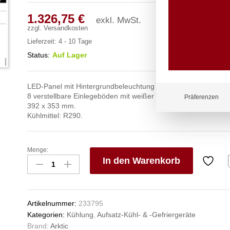
1.326,75
€
exkl. MwSt.
zzgl.
Versandkosten
Lieferzeit:
4 - 10 Tage
Status:
Auf Lager
LED-Panel mit Hintergrundbeleuchtung und Abmessungen: 11
8 verstellbare Einlegeböden mit weißer PVC-Beschichtung, 
Präferenzen
392 x 353 mm.
Kühlmittel: R290.
Menge:
Rückwandkühlschrank
In den Warenkorb
mit
hinterleuchteter
V
Blende,
e
zweitürig,
n
Artikelnummer:
233795
Arktic,
Kategorien:
Kühlung
,
Aufsatz-Kühl- & -Gefriergeräte
512L,
Brand:
Arktic