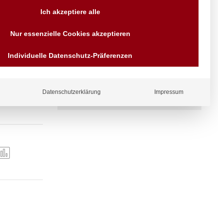
Ich akzeptiere alle
Versand AT & DE weitere auf
Anfragen
Nur essenzielle Cookies akzeptieren
Wir sind seit über 40 Jahren
für Sie da
Individuelle Datenschutz-Präferenzen
Bezahlen Sie mit
Vorrauskasse Paypal,
Kreditkarte, Direkt
14 x 223 mm.
Banküberweisung, Sofort,
EPS oder GiroPay
Abmessungen:
Datenschutzerklärung
Impressum
ergl
iche