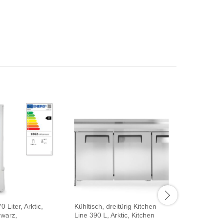
0 Liter, Arktic,
Kühltisch, dreitürig Kitchen
Schockfro
hwarz,
Line 390 L, Arktic, Kitchen
Arktic, G