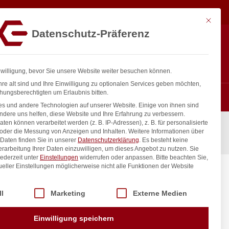
1.326,75
€
In den Warenkorb
exkl. MwSt.
Mit diese
Datenschutz-Präferenz
ntakt
Anmelden
nfo@gastro-consulting.at
Registrieren
0
nwilligung, bevor Sie unsere Website weiter besuchen können.
re alt sind und Ihre Einwilligung zu optionalen Services geben möchten,
hungsberechtigten um Erlaubnis bitten.
s und andere Technologien auf unserer Website. Einige von ihnen sind
ndere uns helfen, diese Website und Ihre Erfahrung zu verbessern.
n können verarbeitet werden (z. B. IP-Adressen), z. B. für personalisierte
 oder die Messung von Anzeigen und Inhalten.
Weitere Informationen über
Daten finden Sie in unserer
Datenschutzerklärung
.
Es besteht keine
Verarbeitung Ihrer Daten einzuwilligen, um dieses Angebot zu nutzen.
Sie
ederzeit unter
Einstellungen
widerrufen oder anpassen.
Bitte beachten Sie,
ueller Einstellungen möglicherweise nicht alle Funktionen der Website
chteter
hwarz,
 der Service-Gruppen, für die eine Einwilligung erteilt werden kann. Di
ll
Marketing
Externe Medien
900mm
inkl. / exkl. MwSt.
Einwilligung speichern