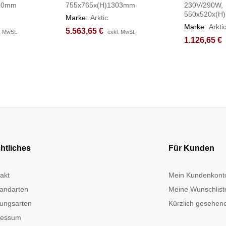
230mm
755x765x(H)1303mm
230V/290W,
550x520x(H
Marke:
Arktic
Marke:
Arkti
5.563,65
5.563,65
€
€
. MwSt.
. MwSt.
exkl. MwSt.
exkl. MwSt.
1.126,65
1.126,65
€
€
htliches
Für Kunden
akt
Mein Kundenkont
andarten
Meine Wunschlist
ungsarten
Kürzlich gesehene
ressum