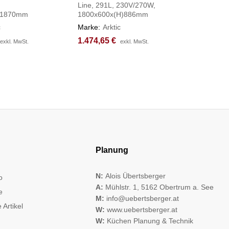
Line, 291L, 230V/270W,
663x672
)1870mm
1800x600x(H)886mm
Marke:
Ar
c
Marke:
Arktic
2.344,6
2.344,6
1.474,65
1.474,65
€
€
exkl. MwSt.
exkl. MwSt.
exkl. MwSt.
exkl. MwSt.
Planung
N:
Alois Übertsberger
o
A:
Mühlstr. 1, 5162 Obertrum a. See
e
M:
info@uebertsberger.at
 Artikel
W:
www.uebertsberger.at
W:
Küchen Planung & Technik