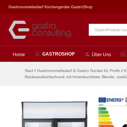
220-240V/510W, 1120x585x(H
Gastronomiebedarf Küchengeräte GastroShop
Beschreibung
Alle
GASTROSHOP
Home
Über Uns
Start
/
Gastronomiebedarf & Gastro Geräte für Profis
/
K
Rückwandkühlschrank mit hinterleuchteter Blende, zwei