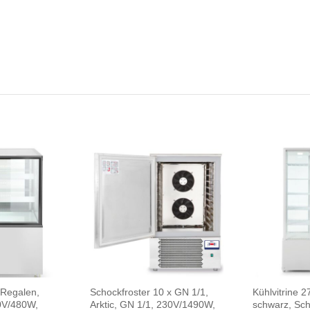
2 Regalen,
Schockfroster 10 x GN 1/1,
Kühlvitrine 27
30V/480W,
Arktic, GN 1/1, 230V/1490W,
schwarz, Sc