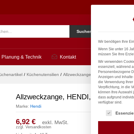
0mm
Ko
Suchen
i
Wir benötigen Ihre Ei
Wenn Sie unter 16 Jah
müssen Sie Ihre Erzie
Planung & Technik
Kontakt
Wir verwenden Cookie
essenziell, während a
Personenbezogene Date
üchenartikel
/
Küchenutensilien
/
Allzweckzange, HENDI, (L)270mm
Anzeigen und Inhalte
die Verwendung Ihrer 
Verpflichtung, in die 
können Ihre Auswahl j
Allzweckzange, HENDI, (L)270mm
dass aufgrund individ
verfügbar sind.
Marke:
Hendi
Es folgt eine Liste
Essenzie
6,92
€
exkl. MwSt.
zzgl.
Versandkosten