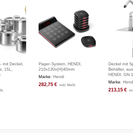
– mit Deckel,
Pager-System, HENDI,
Deckel mit S
e, 15L,
210x130x(H)40mm
Behälter, aus
m
HENDI, GN 
Marke:
Hendi
Marke:
Hend
282,75
282,75
€
€
exkl. MwSt.
exkl. MwSt.
213,15
213,15
€
€
St.
St.
ex
ex