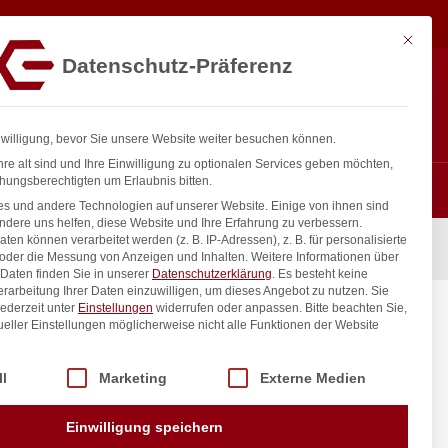
6,92
€
In den Warenkorb
exkl. MwSt.
Mit diese
Datenschutz-Präferenz
ntakt
Anmelden
nfo@gastro-consulting.at
Registrieren
0
nwilligung, bevor Sie unsere Website weiter besuchen können.
re alt sind und Ihre Einwilligung zu optionalen Services geben möchten,
hungsberechtigten um Erlaubnis bitten.
s und andere Technologien auf unserer Website. Einige von ihnen sind
ndere uns helfen, diese Website und Ihre Erfahrung zu verbessern.
n können verarbeitet werden (z. B. IP-Adressen), z. B. für personalisierte
 oder die Messung von Anzeigen und Inhalten.
Weitere Informationen über
Daten finden Sie in unserer
Datenschutzerklärung
.
Es besteht keine
Verarbeitung Ihrer Daten einzuwilligen, um dieses Angebot zu nutzen.
Sie
ederzeit unter
Einstellungen
widerrufen oder anpassen.
Bitte beachten Sie,
ueller Einstellungen möglicherweise nicht alle Funktionen der Website
 der Service-Gruppen, für die eine Einwilligung erteilt werden kann. Di
ll
Marketing
Externe Medien
inkl. / exkl. MwSt.
Einwilligung speichern