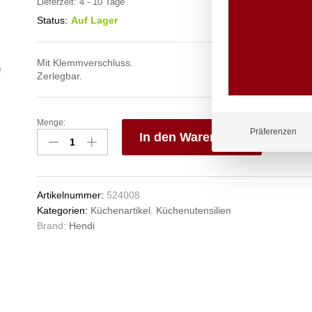
Lieferzeit:
4 - 10 Tage
Status:
Auf Lager
Mit Klemmverschluss.
Zerlegbar.
Menge:
Allzweckzange,
Präferenzen
In den Warenkorb
HENDI,
(L)270mm
V
Anzahl
e
n
Artikelnummer:
524008
Kategorien:
Küchenartikel
,
Küchenutensilien
Brand:
Hendi