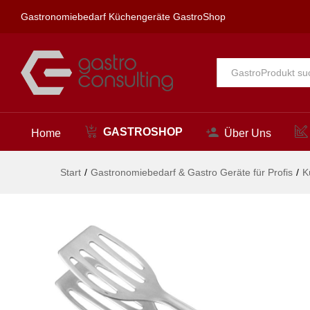
Allzweckzange, HENDI, (L)27
Gastronomiebedarf Küchengeräte GastroShop
Beschreibung
Alle
GASTROSHOP
Home
Über Uns
Start
/
Gastronomiebedarf & Gastro Geräte für Profis
/
K