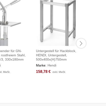
pender für GN-
Untergestell für Hackblock,
Digital-
 rostfreiem Stahl,
HENDI, Untergestell,
298x248
1/3, 330x180mm
500x400x(H)750mm
Marke:
H
i
Marke:
Hendi
86,57
86,57
€
€
158,78
158,78
€
€
kl. MwSt.
kl. MwSt.
exkl. MwSt.
exkl. MwSt.