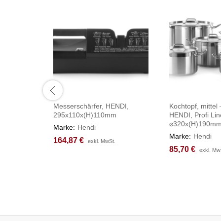
Messerschärfer, HENDI,
Kochtopf, mittel 
295x110x(H)110mm
HENDI, Profi Lin
⌀320x(H)190m
Marke:
Hendi
Marke:
Hendi
164,87
164,87
€
€
exkl. MwSt.
exkl. MwSt.
85,70
85,70
€
€
exkl. Mw
exkl. Mw