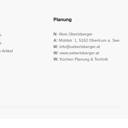
Planung
N:
Alois Übertsberger
o
A:
Mühlstr. 1, 5162 Obertrum a. See
e
M:
info@uebertsberger.at
 Artikel
W:
www.uebertsberger.at
W:
Küchen Planung & Technik