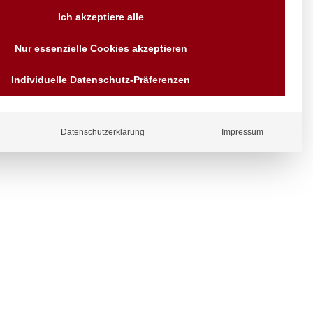
Versand AT & DE weitere auf
Ich akzeptiere alle
Anfragen
Wir sind seit über 40 Jahren
Nur essenzielle Cookies akzeptieren
für Sie da
Bezahlen Sie mit
Individuelle Datenschutz-Präferenzen
Vorrauskasse Paypal,
Kreditkarte, Direkt
Banküberweisung, Sofort,
EPS oder GiroPay
Datenschutzerklärung
Impressum
ergl
iche