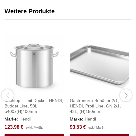
Weitere Produkte
Kochtopf – mit Deckel, HENDI,
Gastronorm-Behälter 2/1,
Budget Line, 50L,
HENDI, Profi Line, GN 2/1,
⌀400x(H)400mm
43L, (H)150mm
Marke:
Hendi
Marke:
Hendi
123,98
€
93,53
€
exkl. MwSt.
exkl. MwSt.