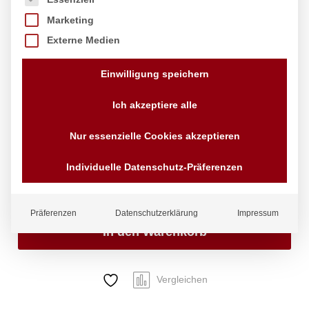
Aluminiumschaufel, HENDI, 0,65L,
Marketing
(L)310mm
Externe Medien
Marke:
Hendi
Einwilligung speichern
6,92
€
exkl. MwSt.
Ich akzeptiere alle
zzgl.
Versandkosten
Lieferzeit:
4 - 10 Tage
Nur essenzielle Cookies akzeptieren
Status:
Auf Lager
Individuelle Datenschutz-Präferenzen
Menge:
Aluminiumschaufel,
HENDI,
0,65L,
Präferenzen
Datenschutzerklärung
Impressum
(L)310mm
In den Warenkorb
Anzahl
Vergleichen