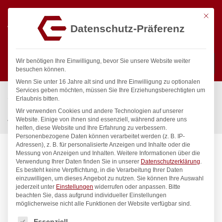
Mit die
Datenschutz-Präferenz
0
Wir benötigen Ihre Einwilligung, bevor Sie unsere Website weiter
besuchen können.
Wenn Sie unter 16 Jahre alt sind und Ihre Einwilligung zu optionalen
Suchen
Services geben möchten, müssen Sie Ihre Erziehungsberechtigten um
Start
/
Gastronomiebedarf & Gastro Geräte für Profis
/
Erlaubnis bitten.
Küchenartikel
/
Spender & Dekorationsartikel
/
Wir verwenden Cookies und andere Technologien auf unserer
Aluminiumschaufel, HENDI, 0,65L, (L)310mm
Website. Einige von ihnen sind essenziell, während andere uns
helfen, diese Website und Ihre Erfahrung zu verbessern.
Personenbezogene Daten können verarbeitet werden (z. B. IP-
Adressen), z. B. für personalisierte Anzeigen und Inhalte oder die
Messung von Anzeigen und Inhalten.
Weitere Informationen über die
Verwendung Ihrer Daten finden Sie in unserer
Datenschutzerklärung
.
Es besteht keine Verpflichtung, in die Verarbeitung Ihrer Daten
einzuwilligen, um dieses Angebot zu nutzen.
Sie können Ihre Auswahl
jederzeit unter
Einstellungen
widerrufen oder anpassen.
Bitte
beachten Sie, dass aufgrund individueller Einstellungen
möglicherweise nicht alle Funktionen der Website verfügbar sind.
Es folgt eine Liste der Service-Gruppen, für die eine Einwilligung
Essenziell