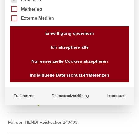
Marketing
Externe Medien
Einwilligung speichern
Antihaftmatte für Reiskocher, HENDI,
Ich akzeptiere alle
Runde Silikonmatte
Nur essenzielle Cookies akzeptieren
Marke:
Hendi
Individuelle Datenschutz-Präferenzen
5,00
€
exkl. MwSt.
zzgl.
Versandkosten
Lieferzeit:
4 - 10 Tage
Präferenzen
Datenschutzerklärung
Impressum
Status:
Auf Lager
Für den HENDI Reiskocher 240403.