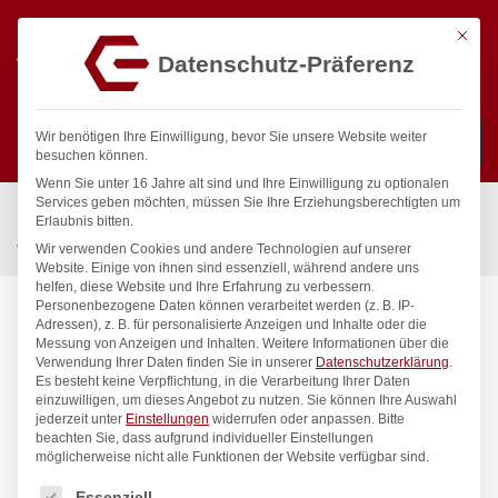
Mit die
Datenschutz-Präferenz
0
Wir benötigen Ihre Einwilligung, bevor Sie unsere Website weiter
besuchen können.
Wenn Sie unter 16 Jahre alt sind und Ihre Einwilligung zu optionalen
Suchen
Services geben möchten, müssen Sie Ihre Erziehungsberechtigten um
Start
/
Gastronomiebedarf & Gastro Geräte für Profis
/
Erlaubnis bitten.
Antihaftmatte für Reiskocher, HENDI, Runde Silikonmatte
Wir verwenden Cookies und andere Technologien auf unserer
Website. Einige von ihnen sind essenziell, während andere uns
helfen, diese Website und Ihre Erfahrung zu verbessern.
Personenbezogene Daten können verarbeitet werden (z. B. IP-
Adressen), z. B. für personalisierte Anzeigen und Inhalte oder die
Messung von Anzeigen und Inhalten.
Weitere Informationen über die
Verwendung Ihrer Daten finden Sie in unserer
Datenschutzerklärung
.
Es besteht keine Verpflichtung, in die Verarbeitung Ihrer Daten
einzuwilligen, um dieses Angebot zu nutzen.
Sie können Ihre Auswahl
jederzeit unter
Einstellungen
widerrufen oder anpassen.
Bitte
beachten Sie, dass aufgrund individueller Einstellungen
möglicherweise nicht alle Funktionen der Website verfügbar sind.
Es folgt eine Liste der Service-Gruppen, für die eine Einwilligung
Essenziell