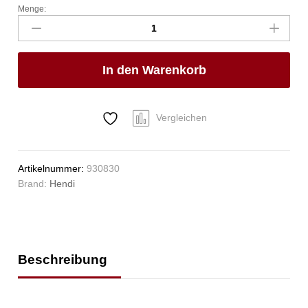
Menge:
Antihaftmatte
für
Reiskocher,
HENDI,
In den Warenkorb
Runde
Silikonmatte
Anzahl
Vergleichen
Artikelnummer:
930830
Brand:
Hendi
Beschreibung