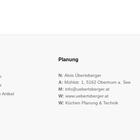
Planung
N:
Alois Übertsberger
o
A:
Mühlstr. 1, 5162 Obertrum a. See
e
M:
info@uebertsberger.at
 Artikel
W:
www.uebertsberger.at
W:
Küchen Planung & Technik