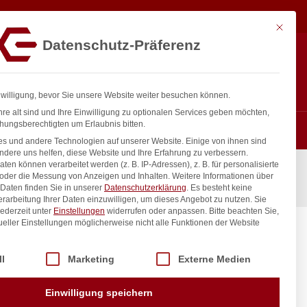
7,40
€
In den Warenkorb
exkl. MwSt.
Mit diese
Datenschutz-Präferenz
ntakt
Anmelden
nfo@gastro-consulting.at
Registrieren
0
nwilligung, bevor Sie unsere Website weiter besuchen können.
re alt sind und Ihre Einwilligung zu optionalen Services geben möchten,
hungsberechtigten um Erlaubnis bitten.
s und andere Technologien auf unserer Website. Einige von ihnen sind
ndere uns helfen, diese Website und Ihre Erfahrung zu verbessern.
n können verarbeitet werden (z. B. IP-Adressen), z. B. für personalisierte
 oder die Messung von Anzeigen und Inhalten.
Weitere Informationen über
Daten finden Sie in unserer
Datenschutzerklärung
.
Es besteht keine
Verarbeitung Ihrer Daten einzuwilligen, um dieses Angebot zu nutzen.
Sie
ederzeit unter
Einstellungen
widerrufen oder anpassen.
Bitte beachten Sie,
ueller Einstellungen möglicherweise nicht alle Funktionen der Website
DI, 49
45mm
 der Service-Gruppen, für die eine Einwilligung erteilt werden kann. Di
ll
Marketing
Externe Medien
inkl. / exkl. MwSt.
Einwilligung speichern