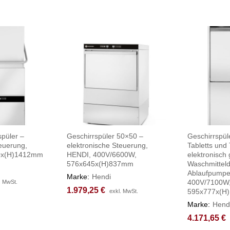
püler –
Geschirrspüler 50×50 –
Geschirrspül
teuerung,
elektronische Steuerung,
Tabletts und
0x(H)1412mm
HENDI, 400V/6600W,
elektronisch 
576x645x(H)837mm
Waschmittel
Ablaufpumpe
Marke:
Hendi
400V/7100W
. MwSt.
. MwSt.
1.979,25
1.979,25
€
€
595x777x(H
exkl. MwSt.
exkl. MwSt.
Marke:
Hend
4.171,65
4.171,65
€
€