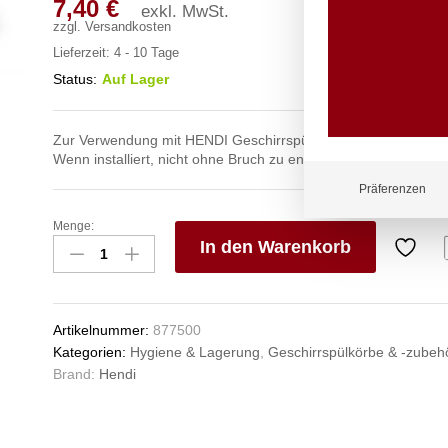
7,40
€
exkl. MwSt.
zzgl.
Versandkosten
Lieferzeit:
4 - 10 Tage
Status:
Auf Lager
Zur Verwendung mit HENDI Geschirrspülmaschinenkörben.
Wenn installiert, nicht ohne Bruch zu entfernen.
Präferenzen
Menge:
Aufsatz
In den Warenkorb
für
Geschirrspülkorb,
V
HENDI,
e
49
n
Artikelnummer:
877500
Fächer
Kategorien:
Hygiene & Lagerung
,
Geschirrspülkörbe & -zubeh
62x62mm,
Brand:
Hendi
500x500x(H)45mm
Anzahl