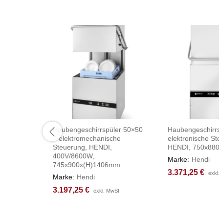
Haubengeschirrspüler 50×50
Haubengeschirrs
– elektromechanische
elektronische S
Steuerung, HENDI,
HENDI, 750x88
400V/8600W,
Marke:
Hendi
745x900x(H)1406mm
3.371,25
3.371,25
€
€
exkl
exkl
Marke:
Hendi
3.197,25
3.197,25
€
€
exkl. MwSt.
exkl. MwSt.