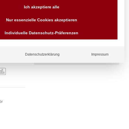
Ich akzeptiere alle
Versand AT & DE weitere auf
Anfragen
Nur essenzielle Cookies akzeptieren
Wir sind seit über 40 Jahren
für Sie da
Individuelle Datenschutz-Präferenzen
Bezahlen Sie mit
Vorrauskasse Paypal,
Kreditkarte, Direkt
Banküberweisung, Sofort,
EPS oder GiroPay
Datenschutzerklärung
Impressum
ergl
iche
ör