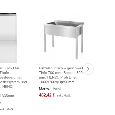
er 50×60 für
Einzelspültisch – geschweißt,
Geschirrs
 Töpfe –
Tiefe 700 mm, Becken 300
elektrom
gesteuert, mit
mm, HENDI, Profi Line,
Steuerun
dosiersystem und
1000x700x(H)850mm
Spülmitt
, HENDI,
230V/28
Marke:
Hendi
,
472x566
482,42
482,42
€
€
)1335mm
exkl. MwSt.
exkl. MwSt.
Marke:
H
i
1.300,6
1.300,6
exkl. MwSt.
exkl. MwSt.