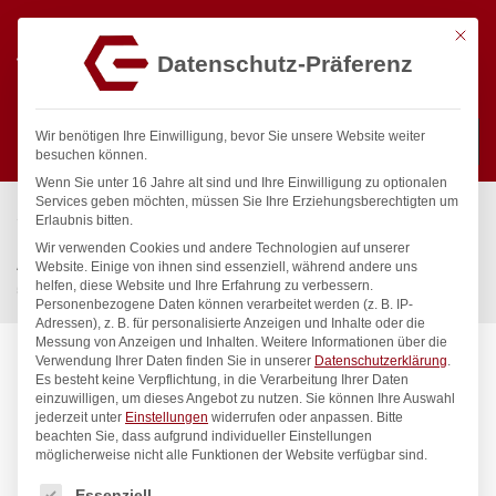
Mit die
Datenschutz-Präferenz
0
Wir benötigen Ihre Einwilligung, bevor Sie unsere Website weiter
besuchen können.
Wenn Sie unter 16 Jahre alt sind und Ihre Einwilligung zu optionalen
Suchen
Services geben möchten, müssen Sie Ihre Erziehungsberechtigten um
Start
/
Gastronomiebedarf & Gastro Geräte für Profis
/
Erlaubnis bitten.
Hygiene & Lagerung
/
Geschirrspülkörbe & -zubehör
/
Wir verwenden Cookies und andere Technologien auf unserer
Aufsatz für Geschirrspülkorb, HENDI, 9 Fächer 150×150 mm,
Website. Einige von ihnen sind essenziell, während andere uns
helfen, diese Website und Ihre Erfahrung zu verbessern.
500x500x(H)45mm
Personenbezogene Daten können verarbeitet werden (z. B. IP-
Adressen), z. B. für personalisierte Anzeigen und Inhalte oder die
Messung von Anzeigen und Inhalten.
Weitere Informationen über die
Verwendung Ihrer Daten finden Sie in unserer
Datenschutzerklärung
.
Es besteht keine Verpflichtung, in die Verarbeitung Ihrer Daten
einzuwilligen, um dieses Angebot zu nutzen.
Sie können Ihre Auswahl
jederzeit unter
Einstellungen
widerrufen oder anpassen.
Bitte
beachten Sie, dass aufgrund individueller Einstellungen
möglicherweise nicht alle Funktionen der Website verfügbar sind.
Es folgt eine Liste der Service-Gruppen, für die eine Einwilligung
Essenziell