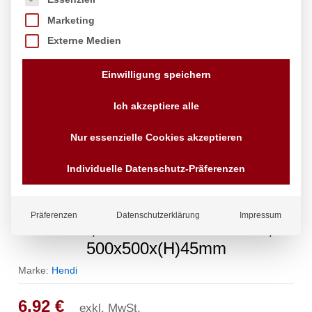
Marketing
Externe Medien
Einwilligung speichern
Ich akzeptiere alle
Nur essenzielle Cookies akzeptieren
Individuelle Datenschutz-Präferenzen
Aufsatz für Geschirrspülkorb,
Präferenzen
Datenschutzerklärung
Impressum
HENDI, 9 Fächer 150×150 mm,
500x500x(H)45mm
Marke:
Hendi
6,92
€
exkl. MwSt.