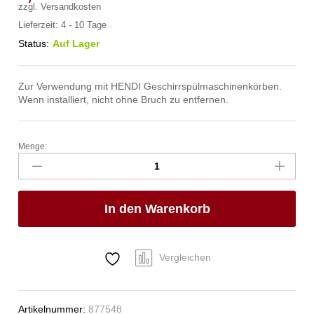
zzgl.
Versandkosten
Lieferzeit:
4 - 10 Tage
Status:
Auf Lager
Zur Verwendung mit HENDI Geschirrspülmaschinenkörben.
Wenn installiert, nicht ohne Bruch zu entfernen.
Menge:
Aufsatz
für
Geschirrspülkorb,
HENDI,
In den Warenkorb
9
Fächer
150x150
mm,
Vergleichen
500x500x(H)45mm
Anzahl
Artikelnummer:
877548