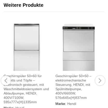
Weitere Produkte
Geschirrspüler 50×60 für
Geschirrspüler 50×50 –
Tabletts und Töpfe –
elektromechanische
elektronisch gesteuert, mit
Steuerung, HENDI, mit
Waschmitteldosiersystem und
Spülmittelpumpe,
Ablaufpumpe, HENDI,
400V/6600W,
400V/7100W,
576x645x(H)837mm
595x777x(H)1335mm
Marke:
Hendi