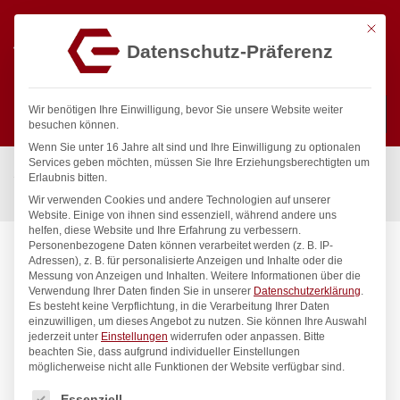
Mit die
Datenschutz-Präferenz
0
Wir benötigen Ihre Einwilligung, bevor Sie unsere Website weiter
besuchen können.
Wenn Sie unter 16 Jahre alt sind und Ihre Einwilligung zu optionalen
Suchen
Services geben möchten, müssen Sie Ihre Erziehungsberechtigten um
Start
/
Gastronomiebedarf & Gastro Geräte für Profis
/
Erlaubnis bitten.
Küchenartikel
/
Messer
/
Austernmesser rund, HENDI, (L)170mm
Wir verwenden Cookies und andere Technologien auf unserer
Website. Einige von ihnen sind essenziell, während andere uns
helfen, diese Website und Ihre Erfahrung zu verbessern.
Personenbezogene Daten können verarbeitet werden (z. B. IP-
Adressen), z. B. für personalisierte Anzeigen und Inhalte oder die
Messung von Anzeigen und Inhalten.
Weitere Informationen über die
Verwendung Ihrer Daten finden Sie in unserer
Datenschutzerklärung
.
Es besteht keine Verpflichtung, in die Verarbeitung Ihrer Daten
einzuwilligen, um dieses Angebot zu nutzen.
Sie können Ihre Auswahl
jederzeit unter
Einstellungen
widerrufen oder anpassen.
Bitte
beachten Sie, dass aufgrund individueller Einstellungen
möglicherweise nicht alle Funktionen der Website verfügbar sind.
Es folgt eine Liste der Service-Gruppen, für die eine Einwilligung
Essenziell