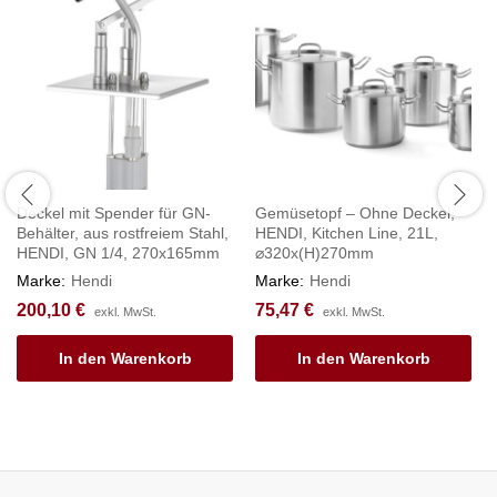
Deckel mit Spender für GN-
Gemüsetopf – Ohne Deckel,
Behälter, aus rostfreiem Stahl,
HENDI, Kitchen Line, 21L,
HENDI, GN 1/4, 270x165mm
⌀320x(H)270mm
Marke:
Hendi
Marke:
Hendi
200,10
€
75,47
€
exkl. MwSt.
exkl. MwSt.
In den Warenkorb
In den Warenkorb