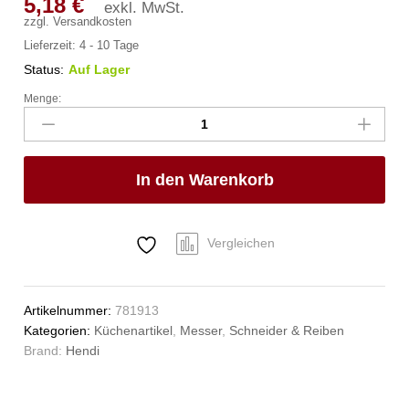
5,18
€
exkl. MwSt.
zzgl.
Versandkosten
Lieferzeit:
4 - 10 Tage
Status:
Auf Lager
Menge:
Austernmesser
rund,
HENDI,
(L)170mm
In den Warenkorb
Anzahl
Vergleichen
Artikelnummer:
781913
Kategorien:
Küchenartikel
,
Messer
,
Schneider & Reiben
Brand:
Hendi