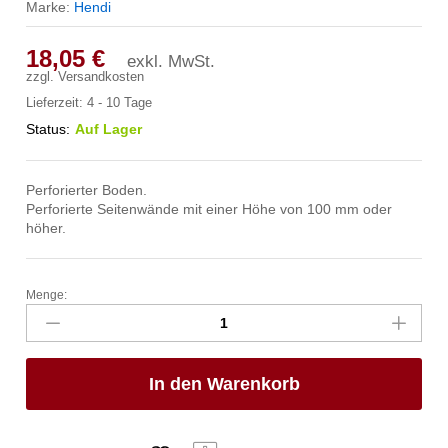
Marke:
Hendi
18,05
€
exkl. MwSt.
zzgl.
Versandkosten
Lieferzeit:
4 - 10 Tage
Status:
Auf Lager
Perforierter Boden.
Perforierte Seitenwände mit einer Höhe von 100 mm oder
höher.
Menge:
Behälter
GN
2/3
perforiert,
In den Warenkorb
HENDI,
Profi
Line,