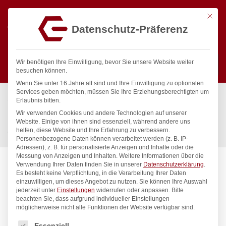
Mit die
Datenschutz-Präferenz
0
Wir benötigen Ihre Einwilligung, bevor Sie unsere Website weiter
besuchen können.
Wenn Sie unter 16 Jahre alt sind und Ihre Einwilligung zu optionalen
Suchen
Services geben möchten, müssen Sie Ihre Erziehungsberechtigten um
Start
/
Gastronomiebedarf & Gastro Geräte für Profis
/
Erlaubnis bitten.
Küchenartikel
/
Gastronormbehälter
/
Wir verwenden Cookies und andere Technologien auf unserer
Behälter GN 2/3 perforiert, HENDI, Profi Line, GN 2/3, 3L,
Website. Einige von ihnen sind essenziell, während andere uns
helfen, diese Website und Ihre Erfahrung zu verbessern.
(H)40mm
Personenbezogene Daten können verarbeitet werden (z. B. IP-
Adressen), z. B. für personalisierte Anzeigen und Inhalte oder die
Messung von Anzeigen und Inhalten.
Weitere Informationen über die
Verwendung Ihrer Daten finden Sie in unserer
Datenschutzerklärung
.
Es besteht keine Verpflichtung, in die Verarbeitung Ihrer Daten
einzuwilligen, um dieses Angebot zu nutzen.
Sie können Ihre Auswahl
jederzeit unter
Einstellungen
widerrufen oder anpassen.
Bitte
beachten Sie, dass aufgrund individueller Einstellungen
möglicherweise nicht alle Funktionen der Website verfügbar sind.
Es folgt eine Liste der Service-Gruppen, für die eine Einwilligung
Essenziell