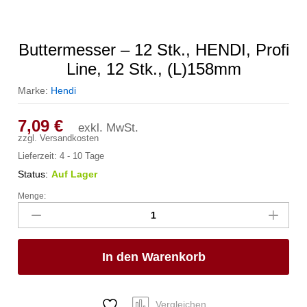
Buttermesser – 12 Stk., HENDI, Profi
Line, 12 Stk., (L)158mm
Marke:
Hendi
7,09
€
exkl. MwSt.
zzgl.
Versandkosten
Lieferzeit:
4 - 10 Tage
Status:
Auf Lager
Menge:
Buttermesser
-
12
Stk.,
In den Warenkorb
HENDI,
Profi
Line,
12
Vergleichen