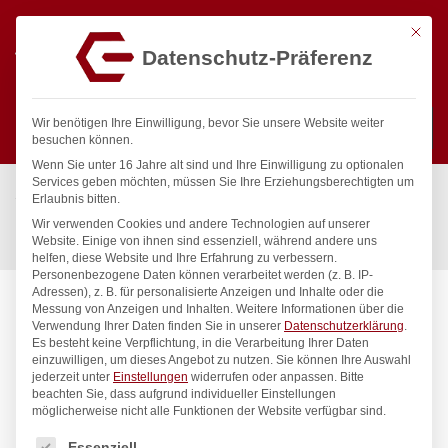
Mit die
Datenschutz-Präferenz
0
Wir benötigen Ihre Einwilligung, bevor Sie unsere Website weiter
besuchen können.
Wenn Sie unter 16 Jahre alt sind und Ihre Einwilligung zu optionalen
Suchen
Services geben möchten, müssen Sie Ihre Erziehungsberechtigten um
Start
/
Gastronomiebedarf & Gastro Geräte für Profis
/
Erlaubnis bitten.
Präsentation
/
Besteck
/
Wir verwenden Cookies und andere Technologien auf unserer
Buttermesser – 12 Stk., HENDI, Profi Line, 12 Stk., (L)158mm
Website. Einige von ihnen sind essenziell, während andere uns
helfen, diese Website und Ihre Erfahrung zu verbessern.
Personenbezogene Daten können verarbeitet werden (z. B. IP-
Adressen), z. B. für personalisierte Anzeigen und Inhalte oder die
Messung von Anzeigen und Inhalten.
Weitere Informationen über die
Verwendung Ihrer Daten finden Sie in unserer
Datenschutzerklärung
.
Es besteht keine Verpflichtung, in die Verarbeitung Ihrer Daten
einzuwilligen, um dieses Angebot zu nutzen.
Sie können Ihre Auswahl
jederzeit unter
Einstellungen
widerrufen oder anpassen.
Bitte
beachten Sie, dass aufgrund individueller Einstellungen
möglicherweise nicht alle Funktionen der Website verfügbar sind.
Es folgt eine Liste der Service-Gruppen, für die eine Einwilligung
Essenziell