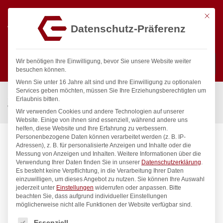
Mit die
Datenschutz-Präferenz
0
Wir benötigen Ihre Einwilligung, bevor Sie unsere Website weiter
besuchen können.
Wenn Sie unter 16 Jahre alt sind und Ihre Einwilligung zu optionalen
Suchen
Services geben möchten, müssen Sie Ihre Erziehungsberechtigten um
Start
/
Gastronomiebedarf & Gastro Geräte für Profis
/
Erlaubnis bitten.
Wassertechnik
/
Wandventil
/
celix Wandauslaufventil starr 1/2″
Wir verwenden Cookies und andere Technologien auf unserer
Website. Einige von ihnen sind essenziell, während andere uns
helfen, diese Website und Ihre Erfahrung zu verbessern.
Personenbezogene Daten können verarbeitet werden (z. B. IP-
Adressen), z. B. für personalisierte Anzeigen und Inhalte oder die
Messung von Anzeigen und Inhalten.
Weitere Informationen über die
Verwendung Ihrer Daten finden Sie in unserer
Datenschutzerklärung
.
Es besteht keine Verpflichtung, in die Verarbeitung Ihrer Daten
einzuwilligen, um dieses Angebot zu nutzen.
Sie können Ihre Auswahl
jederzeit unter
Einstellungen
widerrufen oder anpassen.
Bitte
beachten Sie, dass aufgrund individueller Einstellungen
möglicherweise nicht alle Funktionen der Website verfügbar sind.
Es folgt eine Liste der Service-Gruppen, für die eine Einwilligung
Essenziell