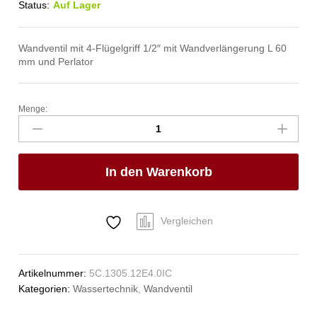
Status:
Auf Lager
Wandventil mit 4-Flügelgriff 1/2″ mit Wandverlängerung L 60
mm und Perlator
Menge:
celix
Wandauslaufventil
starr
1/2"
In den Warenkorb
Anzahl
Vergleichen
Artikelnummer:
5C.1305.12E4.0IC
Kategorien:
Wassertechnik
,
Wandventil