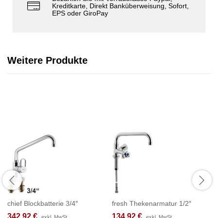
Kreditkarte, Direkt Banküberweisung, Sofort,
EPS oder GiroPay
Weitere Produkte
chief Blockbatterie 3/4″
fresh Thekenarmatur 1/2″
342,92
€
134,92
€
exkl. MwSt.
exkl. MwSt.