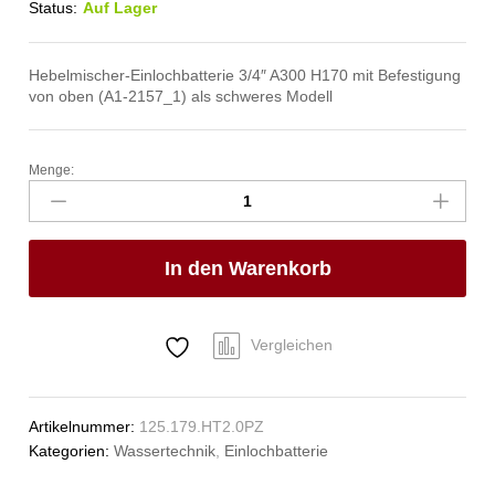
Status:
Auf Lager
Hebelmischer-Einlochbatterie 3/4″ A300 H170 mit Befestigung
von oben (A1-2157_1) als schweres Modell
Menge:
chief
Einlochbatterie
3/4"
Anzahl
In den Warenkorb
Vergleichen
Artikelnummer:
125.179.HT2.0PZ
Kategorien:
Wassertechnik
,
Einlochbatterie