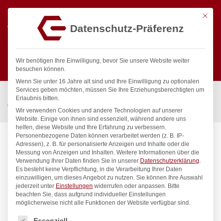
Mit die
Datenschutz-Präferenz
0
Wir benötigen Ihre Einwilligung, bevor Sie unsere Website weiter
besuchen können.
Wenn Sie unter 16 Jahre alt sind und Ihre Einwilligung zu optionalen
Suchen
Services geben möchten, müssen Sie Ihre Erziehungsberechtigten um
Start
/
Gastronomiebedarf & Gastro Geräte für Profis
/
Erlaubnis bitten.
Wassertechnik
/
Einlochbatterie
/
chief Einlochbatterie 3/4″
Wir verwenden Cookies und andere Technologien auf unserer
Website. Einige von ihnen sind essenziell, während andere uns
helfen, diese Website und Ihre Erfahrung zu verbessern.
Personenbezogene Daten können verarbeitet werden (z. B. IP-
Adressen), z. B. für personalisierte Anzeigen und Inhalte oder die
Messung von Anzeigen und Inhalten.
Weitere Informationen über die
Verwendung Ihrer Daten finden Sie in unserer
Datenschutzerklärung
.
Es besteht keine Verpflichtung, in die Verarbeitung Ihrer Daten
einzuwilligen, um dieses Angebot zu nutzen.
Sie können Ihre Auswahl
jederzeit unter
Einstellungen
widerrufen oder anpassen.
Bitte
beachten Sie, dass aufgrund individueller Einstellungen
möglicherweise nicht alle Funktionen der Website verfügbar sind.
Es folgt eine Liste der Service-Gruppen, für die eine Einwilligung
Essenziell