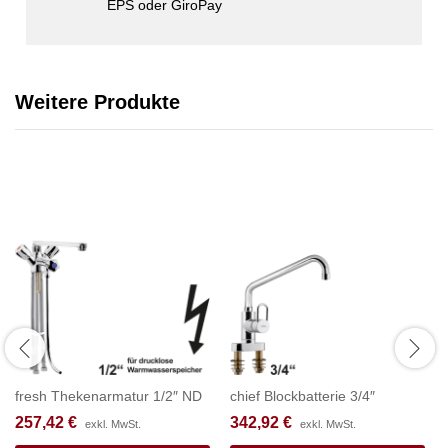
EPS oder GiroPay
Weitere Produkte
fresh Thekenarmatur 1/2″ ND
chief Blockbatterie 3/4″
257,42
€
342,92
€
exkl. MwSt.
exkl. MwSt.