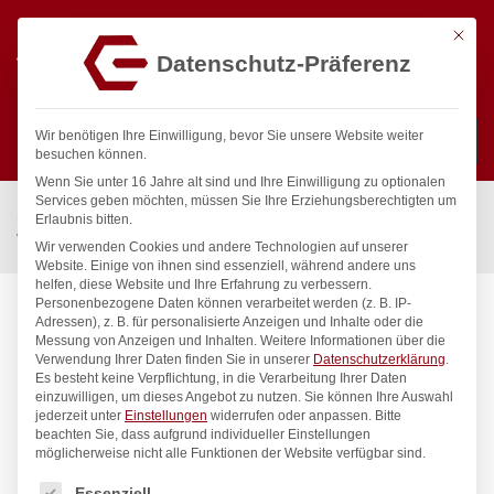
Mit die
Datenschutz-Präferenz
0
Wir benötigen Ihre Einwilligung, bevor Sie unsere Website weiter
besuchen können.
Wenn Sie unter 16 Jahre alt sind und Ihre Einwilligung zu optionalen
Suchen
Services geben möchten, müssen Sie Ihre Erziehungsberechtigten um
Start
/
Gastronomiebedarf & Gastro Geräte für Profis
/
Erlaubnis bitten.
Wassertechnik
/
Standventil
/
clamix Standventil 1/2″
Wir verwenden Cookies und andere Technologien auf unserer
Website. Einige von ihnen sind essenziell, während andere uns
helfen, diese Website und Ihre Erfahrung zu verbessern.
Personenbezogene Daten können verarbeitet werden (z. B. IP-
Adressen), z. B. für personalisierte Anzeigen und Inhalte oder die
Messung von Anzeigen und Inhalten.
Weitere Informationen über die
Verwendung Ihrer Daten finden Sie in unserer
Datenschutzerklärung
.
Es besteht keine Verpflichtung, in die Verarbeitung Ihrer Daten
einzuwilligen, um dieses Angebot zu nutzen.
Sie können Ihre Auswahl
jederzeit unter
Einstellungen
widerrufen oder anpassen.
Bitte
beachten Sie, dass aufgrund individueller Einstellungen
möglicherweise nicht alle Funktionen der Website verfügbar sind.
Es folgt eine Liste der Service-Gruppen, für die eine Einwilligung
Essenziell