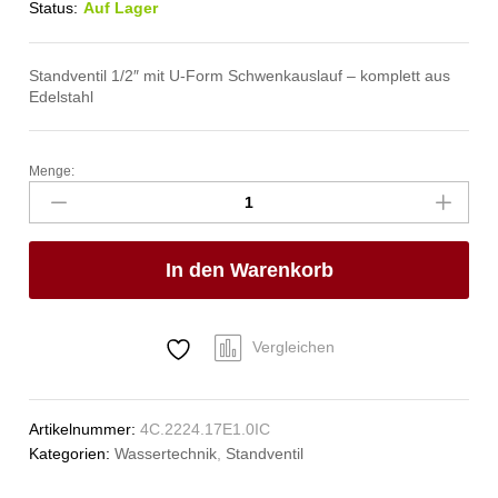
Status:
Auf Lager
Standventil 1/2″ mit U-Form Schwenkauslauf – komplett aus
Edelstahl
Menge:
clamix
Standventil
1/2"
Anzahl
In den Warenkorb
Vergleichen
Artikelnummer:
4C.2224.17E1.0IC
Kategorien:
Wassertechnik
,
Standventil