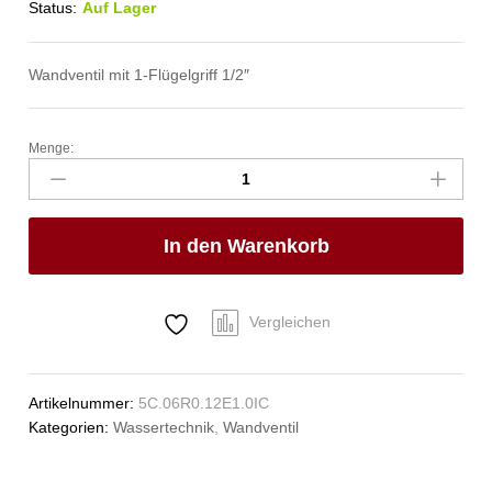
Status:
Auf Lager
Wandventil mit 1-Flügelgriff 1/2″
Menge:
clamix
Wandventil
1/2"
Anzahl
In den Warenkorb
Vergleichen
Artikelnummer:
5C.06R0.12E1.0IC
Kategorien:
Wassertechnik
,
Wandventil