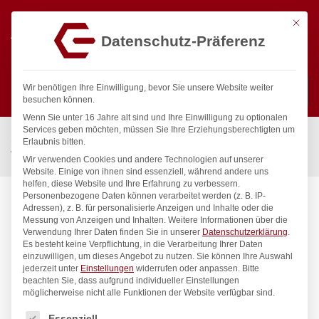
Mit die
Datenschutz-Präferenz
0
Wir benötigen Ihre Einwilligung, bevor Sie unsere Website weiter
besuchen können.
Wenn Sie unter 16 Jahre alt sind und Ihre Einwilligung zu optionalen
Suchen
Services geben möchten, müssen Sie Ihre Erziehungsberechtigten um
Start
/
Gastronomiebedarf & Gastro Geräte für Profis
/
Erlaubnis bitten.
Wassertechnik
/
Wandventil
/
clamix Wandventil 1/2″
Wir verwenden Cookies und andere Technologien auf unserer
Website. Einige von ihnen sind essenziell, während andere uns
helfen, diese Website und Ihre Erfahrung zu verbessern.
Personenbezogene Daten können verarbeitet werden (z. B. IP-
Adressen), z. B. für personalisierte Anzeigen und Inhalte oder die
Messung von Anzeigen und Inhalten.
Weitere Informationen über die
Verwendung Ihrer Daten finden Sie in unserer
Datenschutzerklärung
.
Es besteht keine Verpflichtung, in die Verarbeitung Ihrer Daten
einzuwilligen, um dieses Angebot zu nutzen.
Sie können Ihre Auswahl
jederzeit unter
Einstellungen
widerrufen oder anpassen.
Bitte
beachten Sie, dass aufgrund individueller Einstellungen
möglicherweise nicht alle Funktionen der Website verfügbar sind.
Es folgt eine Liste der Service-Gruppen, für die eine Einwilligung
Essenziell