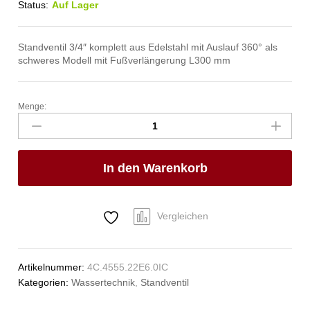
Status:
Auf Lager
Standventil 3/4″ komplett aus Edelstahl mit Auslauf 360° als
schweres Modell mit Fußverlängerung L300 mm
Menge:
clarix
Standventil
3/4"
Anzahl
In den Warenkorb
Vergleichen
Artikelnummer:
4C.4555.22E6.0IC
Kategorien:
Wassertechnik
,
Standventil