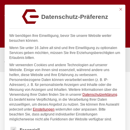
Mit die
Datenschutz-Präferenz
0
Wir benötigen Ihre Einwilligung, bevor Sie unsere Website weiter
besuchen können.
Wenn Sie unter 16 Jahre alt sind und Ihre Einwilligung zu optionalen
Suchen
Services geben möchten, müssen Sie Ihre Erziehungsberechtigten um
Start
/
Gastronomiebedarf & Gastro Geräte für Profis
/
Erlaubnis bitten.
Wassertechnik
/
Standventil
/
clarix Standventil 3/4″
Wir verwenden Cookies und andere Technologien auf unserer
Website. Einige von ihnen sind essenziell, während andere uns
helfen, diese Website und Ihre Erfahrung zu verbessern.
Personenbezogene Daten können verarbeitet werden (z. B. IP-
Adressen), z. B. für personalisierte Anzeigen und Inhalte oder die
Messung von Anzeigen und Inhalten.
Weitere Informationen über die
Verwendung Ihrer Daten finden Sie in unserer
Datenschutzerklärung
.
Es besteht keine Verpflichtung, in die Verarbeitung Ihrer Daten
einzuwilligen, um dieses Angebot zu nutzen.
Sie können Ihre Auswahl
jederzeit unter
Einstellungen
widerrufen oder anpassen.
Bitte
beachten Sie, dass aufgrund individueller Einstellungen
möglicherweise nicht alle Funktionen der Website verfügbar sind.
Es folgt eine Liste der Service-Gruppen, für die eine Einwilligung
Essenziell