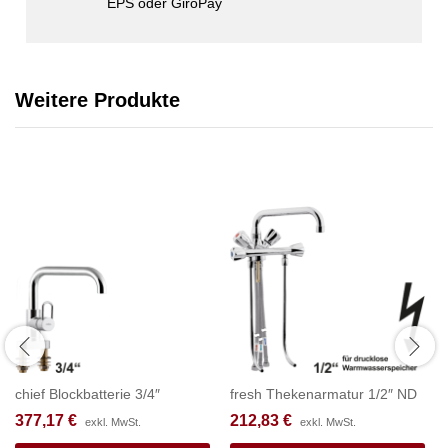
EPS oder GiroPay
Weitere Produkte
chief Blockbatterie 3/4″
fresh Thekenarmatur 1/2″ ND
377,17
€
212,83
€
exkl. MwSt.
exkl. MwSt.