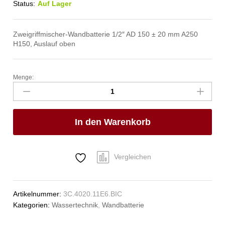
Status:
Auf Lager
Zweigriffmischer-Wandbatterie 1/2″ AD 150 ± 20 mm A250
H150, Auslauf oben
Menge:
classic
Wandbatterie
1/2"
Anzahl
In den Warenkorb
Vergleichen
Artikelnummer:
3C.4020.11E6.BIC
Kategorien:
Wassertechnik
,
Wandbatterie